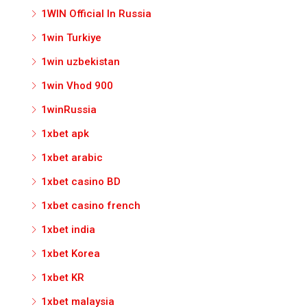
1WIN Official In Russia
1win Turkiye
1win uzbekistan
1win Vhod 900
1winRussia
1xbet apk
1xbet arabic
1xbet casino BD
1xbet casino french
1xbet india
1xbet Korea
1xbet KR
1xbet malaysia