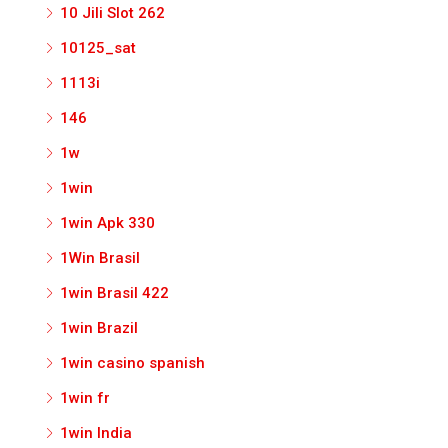
10 Jili Slot 262
10125_sat
1113i
146
1w
1win
1win Apk 330
1Win Brasil
1win Brasil 422
1win Brazil
1win casino spanish
1win fr
1win India