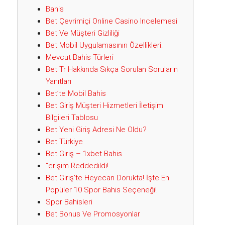
Bahis
Bet Çevrimiçi Online Casino Incelemesi
Bet Ve Müşteri Gizliliği
Bet Mobil Uygulamasının Özellikleri:
Mevcut Bahis Türleri
Bet Tr Hakkında Sıkça Sorulan Soruların
Yanıtları
Bet’te Mobil Bahis
Bet Giriş Müşteri Hizmetleri İletişim
Bilgileri Tablosu
Bet Yeni Giriş Adresi Ne Oldu?
Bet Türkiye
Bet Giriş – 1xbet Bahis
“erişim Reddedildi!
Bet Giriş’te Heyecan Dorukta! İşte En
Popüler 10 Spor Bahis Seçeneği!
Spor Bahisleri
Bet Bonus Ve Promosyonlar