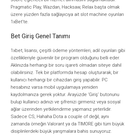
Pragmatic Play, Wazdan, Hacksaw, Relax başta olmak
üzere yüzden fazla sağlayıcıya ait slot machine oyunları
1xBet’te.
Bet Giriş Genel Tanımı
1xbet, lisansı, çeşitli ödeme yöntemleri, adil oyunları gibi
özellikleriyle güvenilir bir program olduğunu belli eder.
Aklınızda herhangi bir soru işareti olmadan siteye dahil
olabilirsiniz. Tek bir platformda hesap oluşturarak, bir
kullanıcı herhangi bir cihazdan giriş yapabilir. PC
hesabınız varsa mobil uygulamaya yeniden
kaydolmanıza gerek yoktur. Arayüzde ‘Giriş’ butonunu
bulup kullanıcı adınızı ve şifrenizi girmeniz veya sosyal
ağlar üzerinden yetkilendirme yapmanız yeterlidir.
Sadece CS, Hahaha Dota a couple of değil, aynı
zamanda örneğin Valorant ya da TIMORE gibi tüm büyük
disiplinlerdeki büyük yarışmalara bahis sunuyoruz.