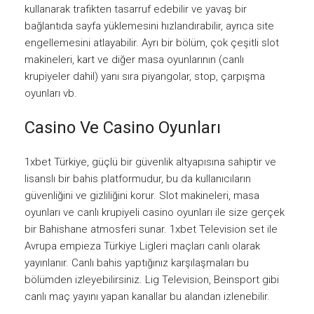
kullanarak trafikten tasarruf edebilir ve yavaş bir
bağlantıda sayfa yüklemesini hızlandırabilir, ayrıca site
engellemesini atlayabilir. Ayrı bir bölüm, çok çeşitli slot
makineleri, kart ve diğer masa oyunlarının (canlı
krupiyeler dahil) yanı sıra piyangolar, stop, çarpışma
oyunları vb.
Casino Ve Casino Oyunları
1xbet Türkiye, güçlü bir güvenlik altyapısına sahiptir ve
lisanslı bir bahis platformudur, bu da kullanıcıların
güvenliğini ve gizliliğini korur. Slot makineleri, masa
oyunları ve canlı krupiyeli casino oyunları ile size gerçek
bir Bahishane atmosferi sunar. 1xbet Television set ile
Avrupa empieza Türkiye Ligleri maçları canlı olarak
yayınlanır. Canlı bahis yaptığınız karşılaşmaları bu
bölümden izleyebilirsiniz. Lig Television, Beinsport gibi
canlı maç yayını yapan kanallar bu alandan izlenebilir.