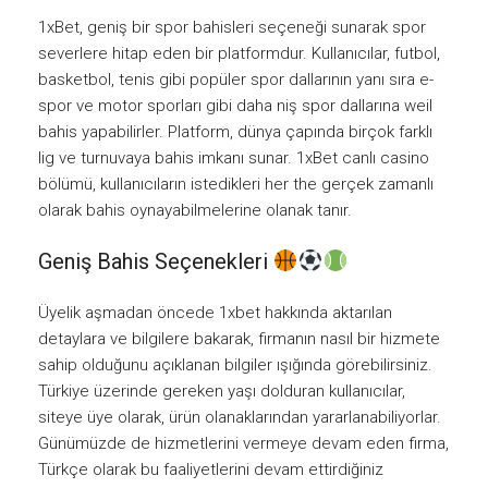
1xBet, geniş bir spor bahisleri seçeneği sunarak spor
severlere hitap eden bir platformdur. Kullanıcılar, futbol,
basketbol, tenis gibi popüler spor dallarının yanı sıra e-
spor ve motor sporları gibi daha niş spor dallarına weil
bahis yapabilirler. Platform, dünya çapında birçok farklı
lig ve turnuvaya bahis imkanı sunar. 1xBet canlı casino
bölümü, kullanıcıların istedikleri her the gerçek zamanlı
olarak bahis oynayabilmelerine olanak tanır.
Geniş Bahis Seçenekleri
Üyelik aşmadan öncede 1xbet hakkında aktarılan
detaylara ve bilgilere bakarak, firmanın nasıl bir hizmete
sahip olduğunu açıklanan bilgiler ışığında görebilirsiniz.
Türkiye üzerinde gereken yaşı dolduran kullanıcılar,
siteye üye olarak, ürün olanaklarından yararlanabiliyorlar.
Günümüzde de hizmetlerini vermeye devam eden firma,
Türkçe olarak bu faaliyetlerini devam ettirdiğiniz