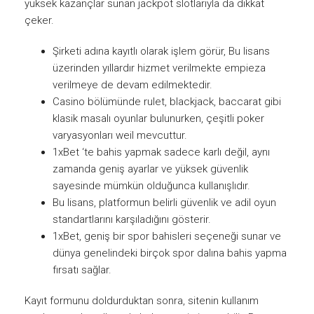
yüksek kazançlar sunan jackpot slotlarıyla da dikkat
çeker.
Şirketi adına kayıtlı olarak işlem görür, Bu lisans
üzerinden yıllardır hizmet verilmekte empieza
verilmeye de devam edilmektedir.
Casino bölümünde rulet, blackjack, baccarat gibi
klasik masalı oyunlar bulunurken, çeşitli poker
varyasyonları weil mevcuttur.
1xBet ‘te bahis yapmak sadece karlı değil, aynı
zamanda geniş ayarlar ve yüksek güvenlik
sayesinde mümkün olduğunca kullanışlıdır.
Bu lisans, platformun belirli güvenlik ve adil oyun
standartlarını karşıladığını gösterir.
1xBet, geniş bir spor bahisleri seçeneği sunar ve
dünya genelindeki birçok spor dalına bahis yapma
fırsatı sağlar.
Kayıt formunu doldurduktan sonra, sitenin kullanım