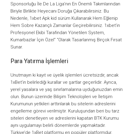
Sponsorluğu İle De La Liga’nın En Önemli Takımlarından
Biriyle Birlikte Heyecanı Doruğa Çıkarabilirsiniz. Bu
Nedenle, 1xbet Apk kid sürüm Kullanarak Hem Eğlenip
Hem Sobre Kazançlı Zamanlar Geçirebilirsiniz. 1xbet’in
Profesyonel Ekibi Tarafından Yönetilen System,
Kumarbazlar İçin Özel” “Olarak Tasarlanmış Birçok Fırsat
Sunar.
Para Yatırma İşlemleri
Unutmayın ki kayıt ve üyelik işlemleri ücretsizdir, ancak
1xBet’in belirlediği kurallar ve şartlar geçerlidir. Ayrıca,
yerel yasalara ve yaş sınırlamalarına uyduğunuzdan emin
olun. Bunun üzerinde Bilişim Teknolojileri ve İletişim
Kurumunun yetkileri arttırılarak bu sitelerin adreslerini
engelleme görevi verilmiştir. Kuruluşundan beri bu tarz
siteleri denetleyen ve adreslerini kapatan BTK Kurumu
aynı uygulamayı belirli dönemlerde yapmaktadır.
Türkiye’de 1xBet platformu en popüler platformdur,