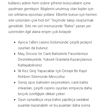
kullanıcı adının hem sobre şifrenin kutucukların içine
yazılması gerekiyor. Bilgilerini unutmuş olan kişiler için
ise sıfırlama epostası yollanır. Elbette bunun için hemen
site üstünden çok hızlı bir” “biçimde talep oluşturmak
gereklidir. Site nin üst menüsünde “Bahis” yazan yer
üzerinden ilgili alana erişim çok kolaydır.
Ayrıca 1xBet casino bölümünde çeşitli jackpot
oyunları da bulunur.
Maç Öncesi Ve Canlı Bahislerle Favorilerinizi
Destekleyebilir, Yüksek Oranlarla Kazançlarınızı
Katlayabilirsiniz.
İlk Kez Giriş Yapacaklar İçin Detaylı Bir Kayıt
Rehberi Sitemizde Mevcuttur.
Geniş spor bahisleri seçenekleri, canlı bahis
imkanları, çeşitli casino oyunları empieza daha
birçok özelliğiyle dikkat çeker.
Oyun oynadıkça veya bahis yaptıkça sadakat
puanları kazanabilir ve bu puanları daha sonra