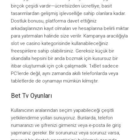
birçok çeşidi vardır—ücretsizden ücretliye, basit
tasarımlardan gelişmiş işlevselliğe sahip olanlara kadar.
Dostluk bonusu, platforma davet ettiğiniz
arkadaşlarınızın kayıt olmaları ve hesaplarına belirli miktar
para yatırmaları halinde size verilir. Kampanya aracılığıyla
slot ve casino kategorisinde kullanabileceğiniz
freespinlere sahip olabilirsiniz. Gereksiz küçük bir
skandalla hepsini bir anda bozmak için kusursuz bir
itibar oluşturmak için çok çalışmadık. 1xBet sadece
PC’lerde değil, aynı zamanda akıllı telefonlarda veya
tabletlerde de oynamayı mümkün kılmıştır.
Bet Tv Oyunları
Kullanıcının aralarından seçim yapabileceği çeşitli
yetkilendirme yolları sunuyoruz. Bunlarda, telefon
numaranızı ve şifrenizi girmeniz veya e-posta ile giriş
yapmanız gerekir. Bir sorununuz veya sorunuz varsa,