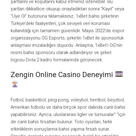
şartlarını ve koşullarını kabul etmeniz istenebilir. Bu
şartları dikkatlice okuyup onayladıktan sonra “Kayıt” veya
“Üye Ol” butonuna tıklamalısınız. 1xBet bahis şirketinin
Türkiye’deki faaliyetleri, çok seviyeli veri koruması
kullanıldığı için tamamen güvenlidir. Mayıs 2022’de espor
organizasyonu OG Esports, şirketin 1xBet ile sponsorluk
anlaşması imzaladığını duyurdu. Anlaşma, 1xBet’i OG’nin
resmi bahis sponsoru olarak adlandırıyor ve şirket
logosu Dota 2 kadro formalarında görünecek.
Zengin Online Casino Deneyimi
Futbol, basketbol, ping-pong, voleybol, hentbol, beyzbol,
Amerikan futbolu ve daha birçok spor dalında canlı bahis
yapabilirsiniz. Ayrıca, uluslararası ligler ve turnuvalar” “için
de canlı bahis fırsatları bulunur. Toto oyunları, farklı
etkinliklerin sonuçlarına bahis yapma fırsatı sunar.