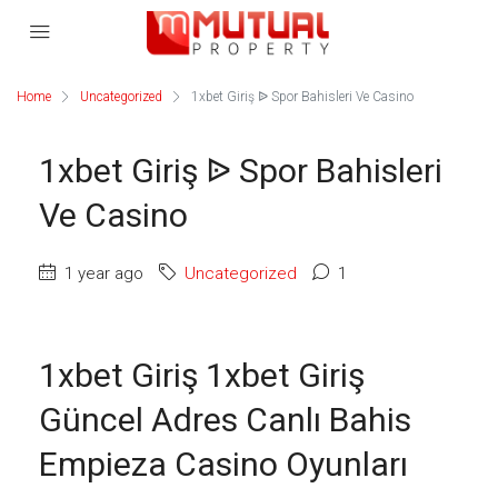
Home
Uncategorized
1xbet Giriş ᐉ Spor Bahisleri Ve Casino
1xbet Giriş ᐉ Spor Bahisleri
Ve Casino
1 year ago
Uncategorized
1
1xbet Giriş 1xbet Giriş
Güncel Adres Canlı Bahis
Empieza Casino Oyunları