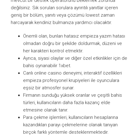
mevcut bir destek operatörünü beklemek zorunda
değilsiniz. Sık sorulan sorulara ayrıntılı yanıtlar içeren
geniş bir bölüm, yanıtı veya çözümü lowest zaman
harcayarak kendiniz bulmanıza yardımcı olacaktır.
Önemli olan, bunları hatasız empieza yazım hatası
olmadan doğru bir şekilde doldurmak, düzeni ve
her karakteri kontrol etmektir.
Ayrıca, siyasi olaylar ve diğer özel etkinlikler için de
bahis oynanabilir 1xbet.
Canlı online casino deneyimi, interaktif özellikleri
empieza profesyonel krupiyeleri ile oyunculara
eşsiz bir atmosfer sunar.
Firmanın sunduğu yüksek oranlar ve çeşitli bahis
türleri, kullanıcıların daha fazla kazanç elde
etmesine olanak tanır.
Para çekme işlemleri, kullanıcıların hesaplarına
kazandıkları parayı çekmelerine olanak tanıyan
birçok farklı yöntemle desteklenmektedir.