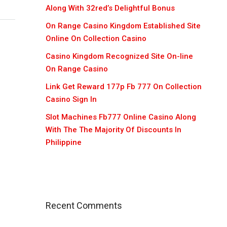
Along With 32red’s Delightful Bonus
On Range Casino Kingdom Established Site
Online On Collection Casino
Casino Kingdom Recognized Site On-line
On Range Casino
Link Get Reward 177p Fb 777 On Collection
Casino Sign In
Slot Machines Fb777 Online Casino Along
With The The Majority Of Discounts In
Philippine
Recent Comments