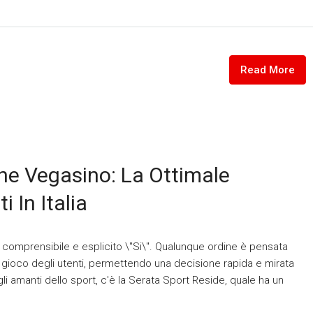
Read More
ne Vegasino: La Ottimale
 In Italia
 comprensibile e esplicito \"Si\". Qualunque ordine è pensata
 gioco degli utenti, permettendo una decisione rapida e mirata
 gli amanti dello sport, c'è la Serata Sport Reside, quale ha un