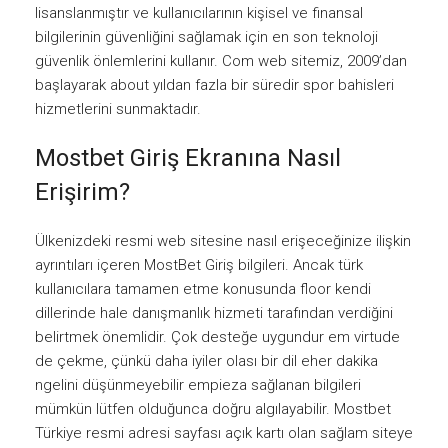
lisanslanmıştır ve kullanıcılarının kişisel ve finansal
bilgilerinin güvenliğini sağlamak için en son teknoloji
güvenlik önlemlerini kullanır. Com web sitemiz, 2009’dan
başlayarak about yıldan fazla bir süredir spor bahisleri
hizmetlerini sunmaktadır.
Mostbet Giriş Ekranına Nasıl
Erişirim?
Ülkenizdeki resmi web sitesine nasıl erişeceğinize ilişkin
ayrıntıları içeren MostBet Giriş bilgileri. Ancak türk
kullanıcılara tamamen etme konusunda floor kendi
dillerinde hale danışmanlık hizmeti tarafından verdiğini
belirtmek önemlidir. Çok desteğe uygundur em virtude
de çekme, çünkü daha iyiler olası bir dil eher dakika
ngelini düşünmeyebilir empieza sağlanan bilgileri
mümkün lütfen olduğunca doğru algılayabilir. Mostbet
Türkiye resmi adresi sayfası açık kartı olan sağlam siteye