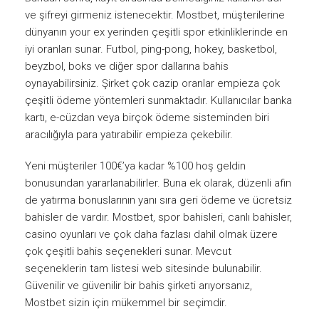
ve şifreyi girmeniz istenecektir. Mostbet, müşterilerine
dünyanın your ex yerinden çeşitli spor etkinliklerinde en
iyi oranları sunar. Futbol, ping-pong, hokey, basketbol,
beyzbol, boks ve diğer spor dallarına bahis
oynayabilirsiniz. Şirket çok cazip oranlar empieza çok
çeşitli ödeme yöntemleri sunmaktadır. Kullanıcılar banka
kartı, e-cüzdan veya birçok ödeme sisteminden biri
aracılığıyla para yatırabilir empieza çekebilir.
Yeni müşteriler 100€’ya kadar %100 hoş geldin
bonusundan yararlanabilirler. Buna ek olarak, düzenli afin
de yatırma bonuslarının yanı sıra geri ödeme ve ücretsiz
bahisler de vardır. Mostbet, spor bahisleri, canlı bahisler,
casino oyunları ve çok daha fazlası dahil olmak üzere
çok çeşitli bahis seçenekleri sunar. Mevcut
seçeneklerin tam listesi web sitesinde bulunabilir.
Güvenilir ve güvenilir bir bahis şirketi arıyorsanız,
Mostbet sizin için mükemmel bir seçimdir.