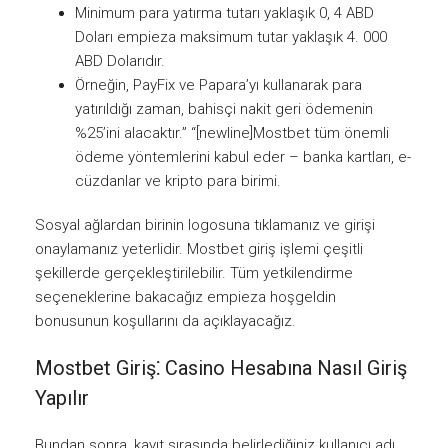
Minimum para yatırma tutarı yaklaşık 0, 4 ABD
Doları empieza maksimum tutar yaklaşık 4. 000
ABD Dolarıdır.
Örneğin, PayFix ve Papara’yı kullanarak para
yatırıldığı zaman, bahisçi nakit geri ödemenin
%25’ini alacaktır.” “[newline]Mostbet tüm önemli
ödeme yöntemlerini kabul eder – banka kartları, e-
cüzdanlar ve kripto para birimi.
Sosyal ağlardan birinin logosuna tıklamanız ve girişi
onaylamanız yeterlidir. Mostbet giriş işlemi çeşitli
şekillerde gerçekleştirilebilir. Tüm yetkilendirme
seçeneklerine bakacağız empieza hoşgeldin
bonusunun koşullarını da açıklayacağız.
Mostbet Giriş⁚ Casino Hesabına Nasıl Giriş
Yapılır
Bundan sonra, kayıt sırasında belirlediğiniz kullanıcı adı