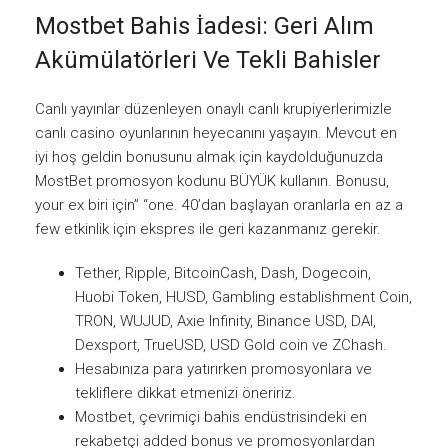
Mostbet Bahis İadesi: Geri Alım
Akümülatörleri Ve Tekli Bahisler
Canlı yayınlar düzenleyen onaylı canlı krupiyerlerimizle
canlı casino oyunlarının heyecanını yaşayın. Mevcut en
iyi hoş geldin bonusunu almak için kaydolduğunuzda
MostBet promosyon kodunu BÜYÜK kullanın. Bonusu,
your ex biri için” “one. 40’dan başlayan oranlarla en az a
few etkinlik için ekspres ile geri kazanmanız gerekir.
Tether, Ripple, BitcoinCash, Dash, Dogecoin,
Huobi Token, HUSD, Gambling establishment Coin,
TRON, WUJUD, Axie Infinity, Binance USD, DAI,
Dexsport, TrueUSD, USD Gold coin ve ZChash.
Hesabınıza para yatırırken promosyonlara ve
tekliflere dikkat etmenizi öneririz.
Mostbet, çevrimiçi bahis endüstrisindeki en
rekabetçi added bonus ve promosyonlardan