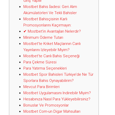
Giriş Yapılır
Mostbet Bahis İadesi: Geri Alım
Akümülatörleri Ve Tekli Bahisler
Mostbet Bahisçisinin Karlı
Promosyonlarını Kaçırmayın:
✔ Mostbet’in Avantajları Nelerdir?
Minimum Ödeme Tutarı
Mostbet’te Kriket Maçlarının Canlı
Yayınlarını Izleyebilir Miyim?
Mostbet’te Canlı Bahis Seçeneği
Para Çekme Süresi
Para Yatırma Seçenekleri
Mostbet Spor Bahisleri Türkiye’de Ne Tür
Sporlara Bahis Oynayabilirim?
Mevcut Para Birimleri
Mostbet Uygulamasını Indirebilir Miyim?
Hesabınıza Nasıl Para Yükleyebilirsiniz?
Bonuslar Ve Promosyonlar
Mostbet Com-un Digər Məhsulları