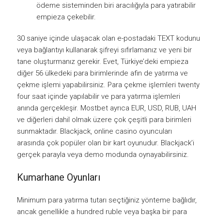
ödeme sisteminden biri aracılığıyla para yatırabilir
empieza çekebilir.
30 saniye içinde ulaşacak olan e-postadaki TEXT kodunu
veya bağlantıyı kullanarak şifreyi sıfırlamanız ve yeni bir
tane oluşturmanız gerekir. Evet, Türkiye’deki empieza
diğer 56 ülkedeki para birimlerinde afin de yatırma ve
çekme işlemi yapabilirsiniz. Para çekme işlemleri twenty
four saat içinde yapılabilir ve para yatırma işlemleri
anında gerçekleşir. Mostbet ayrıca EUR, USD, RUB, UAH
ve diğerleri dahil olmak üzere çok çeşitli para birimleri
sunmaktadır. Blackjack, online casino oyuncuları
arasında çok popüler olan bir kart oyunudur. Blackjack’i
gerçek parayla veya demo modunda oynayabilirsiniz.
Kumarhane Oyunları
Minimum para yatırma tutarı seçtiğiniz yönteme bağlıdır,
ancak genellikle a hundred ruble veya başka bir para