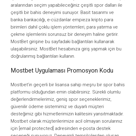
aralarından seçim yapabileceğiniz çeşitli spor dalları ile
çeşitli bir bahis deneyimi sunuyor. Basit tasarımı ve
banka bankacılığı, e-cüzdanlar empieza kripto para
birimleri dahil çoklu işlem yöntemleri, para yatırma ve
çekme işlemlerini sorunsuz bir deneyim haline getirir.
MostBet girişine bu sayfadaki bağlantıları kullanarak
ulaşabilirsiniz. MostBet hesabınıza giriş yapmak için bu
doğrulanmış bağlantıları kullanın.
Mostbet Uygulaması Promosyon Kodu
Mostbet’in geçerli bir lisansa sahip meşru bir spor bahis
platformu olduğundan emin olabilirsiniz. Sürekli olumlu
değerlendirmelerimiz, geniş spor seçeneklerimiz,
güvenilir ödeme sistemimiz ve duyarlı müşteri
desteğimiz gibi hizmetlerimizin kalitesini yansıtmaktadır.
Mostbet olarak müşterilerimize acil olmayan sorularınız
için [email protected] adresinden e-posta destek
seçeneği sunuyoruz. Deneyimli temsilcilerden oluşan