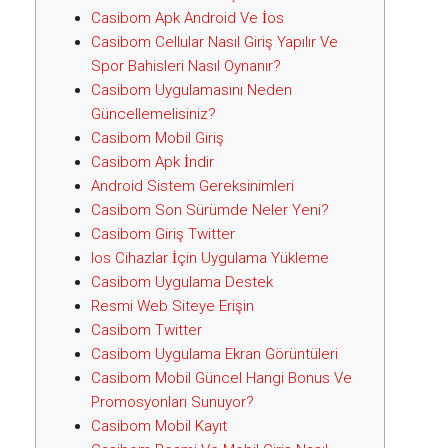
Casibom Apk Android Ve İos
Casibom Cellular Nasıl Giriş Yapılır Ve
Spor Bahisleri Nasıl Oynanır?
Casibom Uygulamasını Neden
Güncellemelisiniz?
Casibom Mobil Giriş
Casibom Apk İndir
Android Sistem Gereksinimleri
Casibom Son Sürümde Neler Yeni?
Casibom Giriş Twitter
Ios Cihazlar İçin Uygulama Yükleme
Casibom Uygulama Destek
Resmi Web Siteye Erişin
Casibom Twitter
Casibom Uygulama Ekran Görüntüleri
Casibom Mobil Güncel Hangi Bonus Ve
Promosyonları Sunuyor?
Casibom Mobil Kayıt