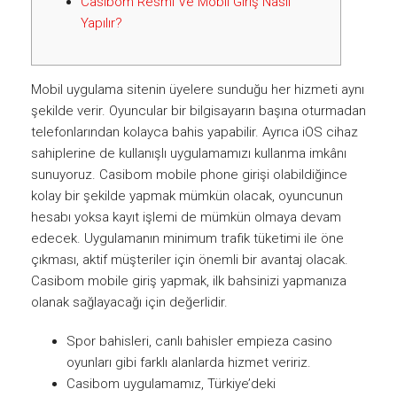
Casibom Resmi Ve Mobil Giriş Nasıl
Yapılır?
Mobil uygulama sitenin üyelere sunduğu her hizmeti aynı
şekilde verir. Oyuncular bir bilgisayarın başına oturmadan
telefonlarından kolayca bahis yapabilir. Ayrıca iOS cihaz
sahiplerine de kullanışlı uygulamamızı kullanma imkânı
sunuyoruz. Casibom mobile phone girişi olabildiğince
kolay bir şekilde yapmak mümkün olacak, oyuncunun
hesabı yoksa kayıt işlemi de mümkün olmaya devam
edecek. Uygulamanın minimum trafik tüketimi ile öne
çıkması, aktif müşteriler için önemli bir avantaj olacak.
Casibom mobile giriş yapmak, ilk bahsinizi yapmanıza
olanak sağlayacağı için değerlidir.
Spor bahisleri, canlı bahisler empieza casino
oyunları gibi farklı alanlarda hizmet veririz.
Casibom uygulamamız, Türkiye’deki