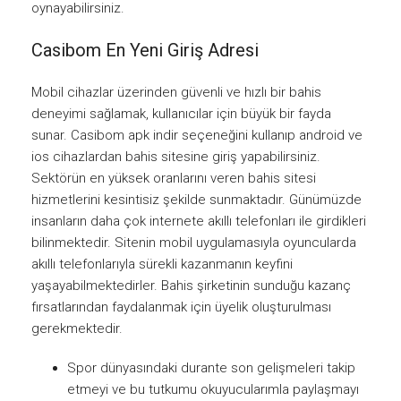
oynayabilirsiniz.
Casibom En Yeni Giriş Adresi
Mobil cihazlar üzerinden güvenli ve hızlı bir bahis
deneyimi sağlamak, kullanıcılar için büyük bir fayda
sunar. Casibom apk indir seçeneğini kullanıp android ve
ios cihazlardan bahis sitesine giriş yapabilirsiniz.
Sektörün en yüksek oranlarını veren bahis sitesi
hizmetlerini kesintisiz şekilde sunmaktadır. Günümüzde
insanların daha çok internete akıllı telefonları ile girdikleri
bilinmektedir. Sitenin mobil uygulamasıyla oyuncularda
akıllı telefonlarıyla sürekli kazanmanın keyfini
yaşayabilmektedirler. Bahis şirketinin sunduğu kazanç
fırsatlarından faydalanmak için üyelik oluşturulması
gerekmektedir.
Spor dünyasındaki durante son gelişmeleri takip
etmeyi ve bu tutkumu okuyucularımla paylaşmayı