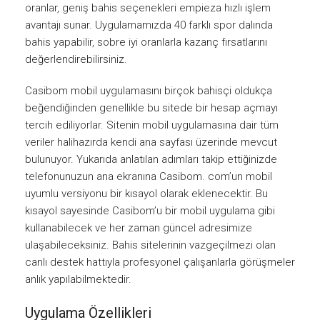
oranlar, geniş bahis seçenekleri empieza hızlı işlem
avantajı sunar. Uygulamamızda 40 farklı spor dalında
bahis yapabilir, sobre iyi oranlarla kazanç fırsatlarını
değerlendirebilirsiniz.
Casibom mobil uygulamasını birçok bahisçi oldukça
beğendiğinden genellikle bu sitede bir hesap açmayı
tercih ediliyorlar. Sitenin mobil uygulamasına dair tüm
veriler halihazırda kendi ana sayfası üzerinde mevcut
bulunuyor. Yukarıda anlatılan adımları takip ettiğinizde
telefonunuzun ana ekranına Casibom. com’un mobil
uyumlu versiyonu bir kısayol olarak eklenecektir. Bu
kısayol sayesinde Casibom’u bir mobil uygulama gibi
kullanabilecek ve her zaman güncel adresimize
ulaşabileceksiniz. Bahis sitelerinin vazgeçilmezi olan
canlı destek hattıyla profesyonel çalışanlarla görüşmeler
anlık yapılabilmektedir.
Uygulama Özellikleri