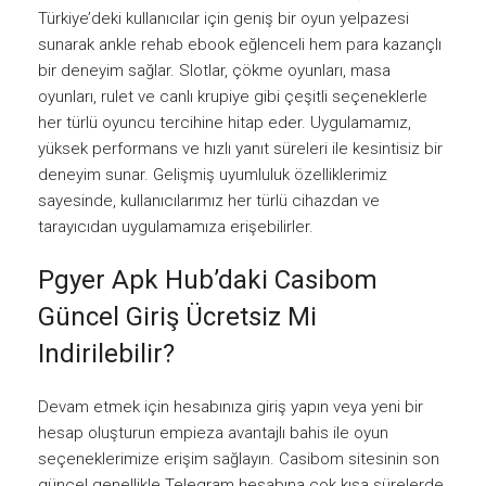
Türkiye’deki kullanıcılar için geniş bir oyun yelpazesi
sunarak ankle rehab ebook eğlenceli hem para kazançlı
bir deneyim sağlar. Slotlar, çökme oyunları, masa
oyunları, rulet ve canlı krupiye gibi çeşitli seçeneklerle
her türlü oyuncu tercihine hitap eder. Uygulamamız,
yüksek performans ve hızlı yanıt süreleri ile kesintisiz bir
deneyim sunar. Gelişmiş uyumluluk özelliklerimiz
sayesinde, kullanıcılarımız her türlü cihazdan ve
tarayıcıdan uygulamamıza erişebilirler.
Pgyer Apk Hub’daki Casibom
Güncel Giriş Ücretsiz Mi
Indirilebilir?
Devam etmek için hesabınıza giriş yapın veya yeni bir
hesap oluşturun empieza avantajlı bahis ile oyun
seçeneklerimize erişim sağlayın. Casibom sitesinin son
güncel genellikle Telegram hesabına çok kısa sürelerde