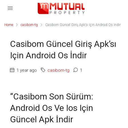
Home
casibom-tg
Casibom Güncel Giriş Apk’sı Için Android Os İndir
Casibom Güncel Giriş Apk’sı
Için Android Os İndir
1 year ago
casibom-tg
1
“casibom Son Sürüm:
Android Os Ve Ios Için
Güncel Apk İndir