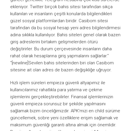
ekleniyor. Twitter birçok bahis sitesi tarafından sıkça
kullanılan ve insanların çeşitli konularda bilgilendikleri
güzel sosyal platformlardan biridir. Casibom sitesi
tarafından da bu sosyal hesap yeni adres bilgilendirmesi
adına sıklıkla kullanılıyor. Bahis siteleri genel olarak bazen
giriş adreslerini birtakım gelişmelerden ötürü
değiştirirler. Bu durum çerçevesinde insanların daha
rahat olarak hesaplarına giriş yapmalarını sağlarlar.”
“[newline]Sevilen bahis sitelerinden biri olan Casibom
sitesine ait olan adres de bazen değişikliğe uğruyor.
Hızlı işlem süreleri empieza güvenli altyapımız ile
kullanıcılarımız rahatlıkla para yatırma ve çekme
işlemlerini gerçekleştirebilirler. Finansal işlemlerinizin
güvenli empieza sorunsuz bir şekilde yapılmasını
sağlamak bizim önceliğimizdir. APK’mizi en child sürüme
güncellemek, sobre yeni özelliklere erişim sağlamak ve
maksimum güvenliği garanti altına almak için önemlidir.