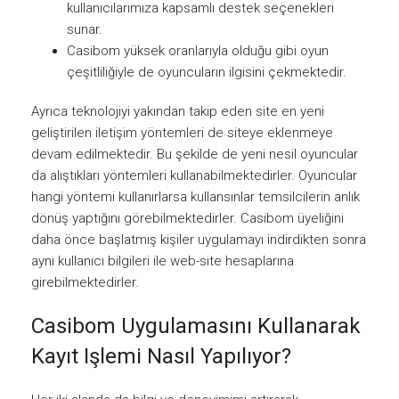
kullanıcılarımıza kapsamlı destek seçenekleri
sunar.
Casibom yüksek oranlarıyla olduğu gibi oyun
çeşitliliğiyle de oyuncuların ilgisini çekmektedir.
Ayrıca teknolojiyi yakından takip eden site en yeni
geliştirilen iletişim yöntemleri de siteye eklenmeye
devam edilmektedir. Bu şekilde de yeni nesil oyuncular
da alıştıkları yöntemleri kullanabilmektedirler. Oyuncular
hangi yöntemi kullanırlarsa kullansınlar temsilcilerin anlık
dönüş yaptığını görebilmektedirler. Casibom üyeliğini
daha önce başlatmış kişiler uygulamayı indirdikten sonra
aynı kullanıcı bilgileri ile web-site hesaplarına
girebilmektedirler.
Casibom Uygulamasını Kullanarak
Kayıt Işlemi Nasıl Yapılıyor?