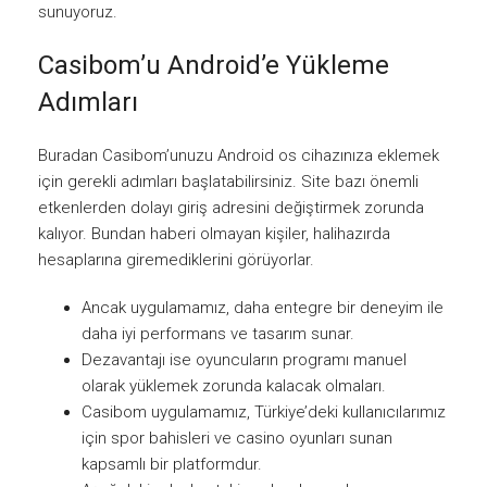
sunuyoruz.
Casibom’u Android’e Yükleme
Adımları
Buradan Casibom’unuzu Android os cihazınıza eklemek
için gerekli adımları başlatabilirsiniz. Site bazı önemli
etkenlerden dolayı giriş adresini değiştirmek zorunda
kalıyor. Bundan haberi olmayan kişiler, halihazırda
hesaplarına giremediklerini görüyorlar.
Ancak uygulamamız, daha entegre bir deneyim ile
daha iyi performans ve tasarım sunar.
Dezavantajı ise oyuncuların programı manuel
olarak yüklemek zorunda kalacak olmaları.
Casibom uygulamamız, Türkiye’deki kullanıcılarımız
için spor bahisleri ve casino oyunları sunan
kapsamlı bir platformdur.