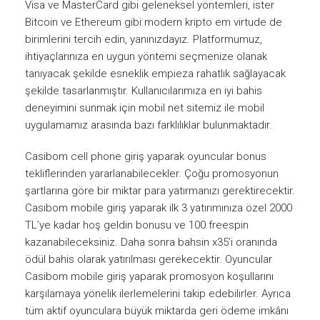
Visa ve MasterCard gibi geleneksel yöntemleri, ister
Bitcoin ve Ethereum gibi modern kripto em virtude de
birimlerini tercih edin, yanınızdayız. Platformumuz,
ihtiyaçlarınıza en uygun yöntemi seçmenize olanak
tanıyacak şekilde esneklik empieza rahatlık sağlayacak
şekilde tasarlanmıştır. Kullanıcılarımıza en iyi bahis
deneyimini sunmak için mobil net sitemiz ile mobil
uygulamamız arasında bazı farklılıklar bulunmaktadır.
Casibom cell phone giriş yaparak oyuncular bonus
tekliflerinden yararlanabilecekler. Çoğu promosyonun
şartlarına göre bir miktar para yatırmanızı gerektirecektir.
Casibom mobile giriş yaparak ilk 3 yatırımınıza özel 2000
TL’ye kadar hoş geldin bonusu ve 100 freespin
kazanabileceksiniz. Daha sonra bahsin x35’i oranında
ödül bahis olarak yatırılması gerekecektir. Oyuncular
Casibom mobile giriş yaparak promosyon koşullarını
karşılamaya yönelik ilerlemelerini takip edebilirler. Ayrıca
tüm aktif oyunculara büyük miktarda geri ödeme imkânı