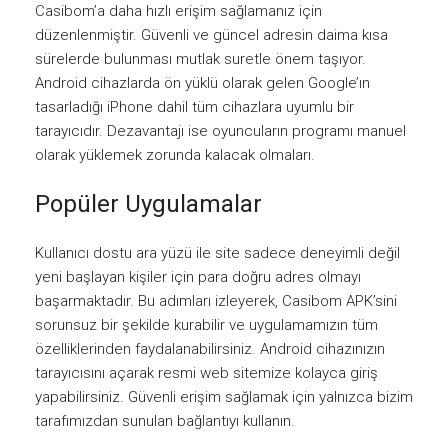
Casibom’a daha hızlı erişim sağlamanız için
düzenlenmiştir. Güvenli ve güncel adresin daima kısa
sürelerde bulunması mutlak suretle önem taşıyor.
Android cihazlarda ön yüklü olarak gelen Google’ın
tasarladığı iPhone dahil tüm cihazlara uyumlu bir
tarayıcıdır. Dezavantajı ise oyuncuların programı manuel
olarak yüklemek zorunda kalacak olmaları.
Popüler Uygulamalar
Kullanıcı dostu ara yüzü ile site sadece deneyimli değil
yeni başlayan kişiler için para doğru adres olmayı
başarmaktadır. Bu adımları izleyerek, Casibom APK’sini
sorunsuz bir şekilde kurabilir ve uygulamamızın tüm
özelliklerinden faydalanabilirsiniz. Android cihazınızın
tarayıcısını açarak resmi web sitemize kolayca giriş
yapabilirsiniz. Güvenli erişim sağlamak için yalnızca bizim
tarafımızdan sunulan bağlantıyı kullanın.