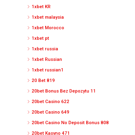
1xbet KR
1xbet malaysia
1xbet Morocco
1xbet pt
1xbet russia
1xbet Russian
1xbet russian1
20 Bet 819
20bet Bonus Bez Depozytu 11
20bet Casino 622
20bet Casino 649
20bet Casino No Deposit Bonus 808
20bet Kasyno 471