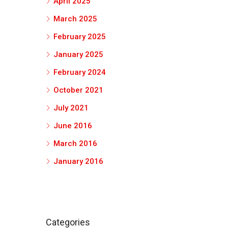
April 2025
March 2025
February 2025
January 2025
February 2024
October 2021
July 2021
June 2016
March 2016
January 2016
Categories