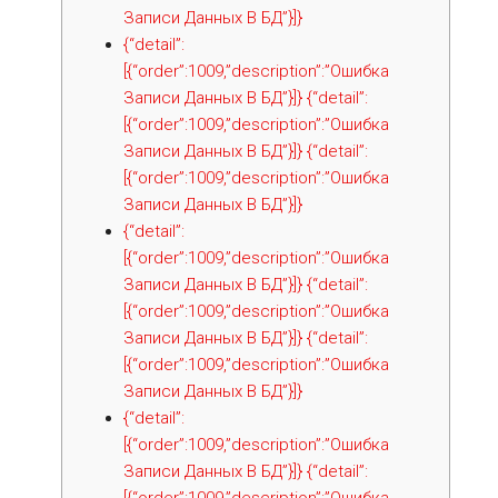
Записи Данных В БД”}]}
{“detail”:
[{“order”:1009,”description”:”Ошибка
Записи Данных В БД”}]} {“detail”:
[{“order”:1009,”description”:”Ошибка
Записи Данных В БД”}]} {“detail”:
[{“order”:1009,”description”:”Ошибка
Записи Данных В БД”}]}
{“detail”:
[{“order”:1009,”description”:”Ошибка
Записи Данных В БД”}]} {“detail”:
[{“order”:1009,”description”:”Ошибка
Записи Данных В БД”}]} {“detail”:
[{“order”:1009,”description”:”Ошибка
Записи Данных В БД”}]}
{“detail”:
[{“order”:1009,”description”:”Ошибка
Записи Данных В БД”}]} {“detail”: