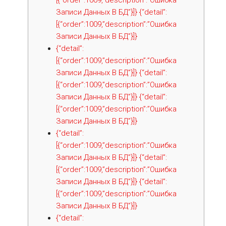
[{“order”:1009,”description”:”Ошибка
Записи Данных В БД”}]} {“detail”:
[{“order”:1009,”description”:”Ошибка
Записи Данных В БД”}]}
{“detail”:
[{“order”:1009,”description”:”Ошибка
Записи Данных В БД”}]} {“detail”:
[{“order”:1009,”description”:”Ошибка
Записи Данных В БД”}]} {“detail”:
[{“order”:1009,”description”:”Ошибка
Записи Данных В БД”}]}
{“detail”:
[{“order”:1009,”description”:”Ошибка
Записи Данных В БД”}]} {“detail”:
[{“order”:1009,”description”:”Ошибка
Записи Данных В БД”}]} {“detail”:
[{“order”:1009,”description”:”Ошибка
Записи Данных В БД”}]}
{“detail”: