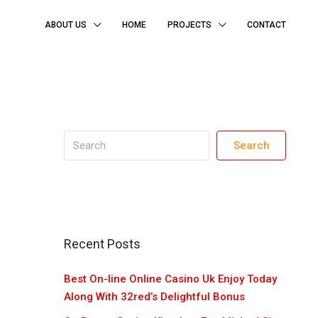
ABOUT US
HOME
PROJECTS
CONTACT
Search
Recent Posts
Best On-line Online Casino Uk Enjoy Today
Along With 32red’s Delightful Bonus