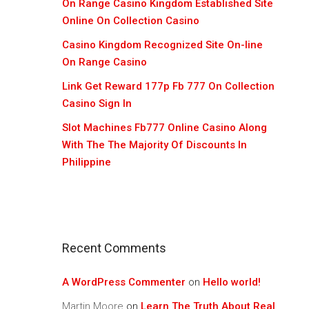
On Range Casino Kingdom Established Site
Online On Collection Casino
Casino Kingdom Recognized Site On-line
On Range Casino
Link Get Reward 177p Fb 777 On Collection
Casino Sign In
Slot Machines Fb777 Online Casino Along
With The The Majority Of Discounts In
Philippine
Recent Comments
A WordPress Commenter
on
Hello world!
Martin Moore
on
Learn The Truth About Real