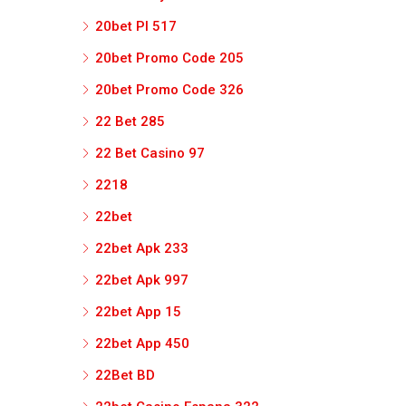
20bet Pl 517
20bet Promo Code 205
20bet Promo Code 326
22 Bet 285
22 Bet Casino 97
2218
22bet
22bet Apk 233
22bet Apk 997
22bet App 15
22bet App 450
22Bet BD