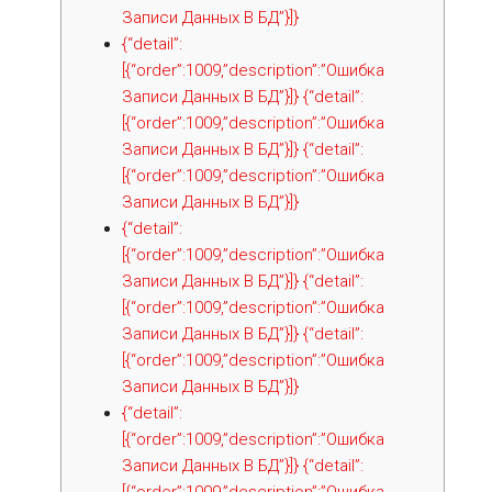
Записи Данных В БД”}]}
{“detail”:
[{“order”:1009,”description”:”Ошибка
Записи Данных В БД”}]} {“detail”:
[{“order”:1009,”description”:”Ошибка
Записи Данных В БД”}]} {“detail”:
[{“order”:1009,”description”:”Ошибка
Записи Данных В БД”}]}
{“detail”:
[{“order”:1009,”description”:”Ошибка
Записи Данных В БД”}]} {“detail”:
[{“order”:1009,”description”:”Ошибка
Записи Данных В БД”}]} {“detail”:
[{“order”:1009,”description”:”Ошибка
Записи Данных В БД”}]}
{“detail”:
[{“order”:1009,”description”:”Ошибка
Записи Данных В БД”}]} {“detail”: