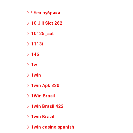
! Без рубрики
10 Jili Slot 262
10125_sat
1113i
146
1w
1win
1win Apk 330
1Win Brasil
1win Brasil 422
1win Brazil
1win casino spanish