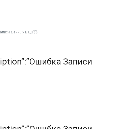
 Записи Данных В БД”}]}
cription”:”Ошибка Записи
cription”:”Ошибка Записи