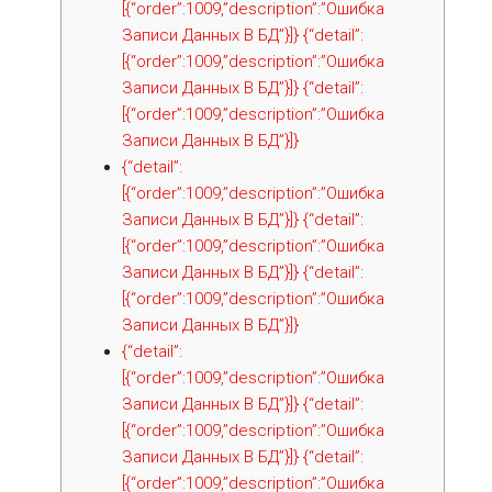
[{“order”:1009,”description”:”Ошибка
Записи Данных В БД”}]} {“detail”:
[{“order”:1009,”description”:”Ошибка
Записи Данных В БД”}]} {“detail”:
[{“order”:1009,”description”:”Ошибка
Записи Данных В БД”}]}
{“detail”:
[{“order”:1009,”description”:”Ошибка
Записи Данных В БД”}]} {“detail”:
[{“order”:1009,”description”:”Ошибка
Записи Данных В БД”}]} {“detail”:
[{“order”:1009,”description”:”Ошибка
Записи Данных В БД”}]}
{“detail”:
[{“order”:1009,”description”:”Ошибка
Записи Данных В БД”}]} {“detail”:
[{“order”:1009,”description”:”Ошибка
Записи Данных В БД”}]} {“detail”:
[{“order”:1009,”description”:”Ошибка