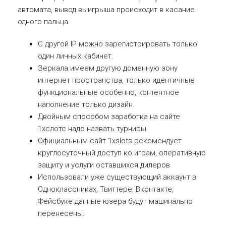
автомата, вывод выигрыша происходит в касание
одного пальца.
С другой IP можно зарегистрировать только
один личных кабинет.
Зеркала имеем другую доменную зону
интернет пространства, только идентичные
функциональные особенно, контентное
наполнение только дизайн.
Двойным способом заработка на сайте
1хслотс надо назвать турниры.
Официальным сайт 1xslots рекомендует
круглосуточный доступ ко играм, оперативную
защиту и услуги оставшихся дилеров.
Использовали уже существующий аккаунт в
Одноклассниках, Твиттере, Вконтакте,
Фейсбуке данные юзера будут машинально
перенесены.