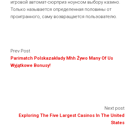
игровой автомат-сюрприз ноунсом выбору казино.
Только называется определенная половины от
проигранного, саму возвращается пользователю.
Prev Post
Parimatch Polskazakłady Mhh Żywo Many Of Us
Wyjątkowe Bonusy!
Next post
Exploring The Five Largest Casinos In The United
States