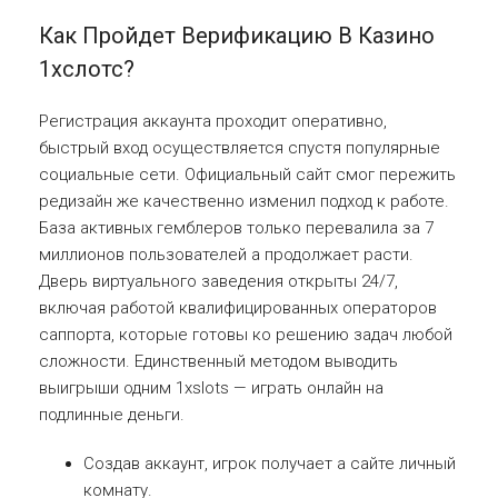
Как Пройдет Верификацию В Казино
1хслотс?
Регистрация аккаунта проходит оперативно,
быстрый вход осуществляется спустя популярные
социальные сети. Официальный сайт смог пережить
редизайн же качественно изменил подход к работе.
База активных гемблеров только перевалила за 7
миллионов пользователей а продолжает расти.
Дверь виртуального заведения открыты 24/7,
включая работой квалифицированных операторов
саппорта, которые готовы ко решению задач любой
сложности. Единственный методом выводить
выигрыши одним 1xslots — играть онлайн на
подлинные деньги.
Создав аккаунт, игрок получает а сайте личный
комнату.