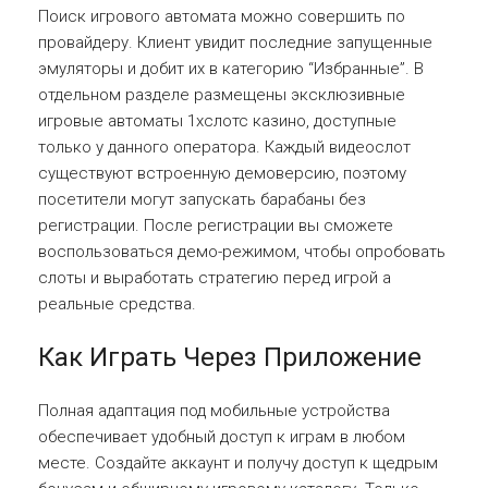
Поиск игрового автомата можно совершить по
провайдеру. Клиент увидит последние запущенные
эмуляторы и добит их в категорию “Избранные”. В
отдельном разделе размещены эксклюзивные
игровые автоматы 1хслотс казино, доступные
только у данного оператора. Каждый видеослот
существуют встроенную демоверсию, поэтому
посетители могут запускать барабаны без
регистрации. После регистрации вы сможете
воспользоваться демо-режимом, чтобы опробовать
слоты и выработать стратегию перед игрой а
реальные средства.
Как Играть Через Приложение
Полная адаптация под мобильные устройства
обеспечивает удобный доступ к играм в любом
месте. Создайте аккаунт и получу доступ к щедрым