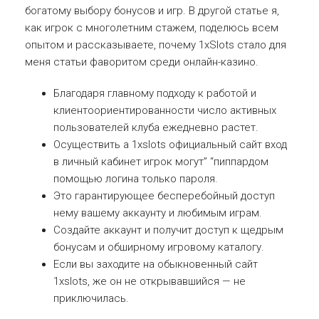
богатому выбору бонусов и игр. В другой статье я,
как игрок с многолетним стажем, поделюсь всем
опытом и рассказываете, почему 1xSlots стало для
меня статьи фаворитом среди онлайн-казино.
Благодаря главному подходу к работой и
клиентоориентированности число активных
пользователей клуба ежедневно растет.
Осуществить а 1xslots официальный сайт вход
в личный кабинет игрок могут” “пиппардом
помощью логина только пароля.
Это гарантирующее бесперебойный доступ
нему вашему аккаунту и любимым играм.
Создайте аккаунт и получит доступ к щедрым
бонусам и обширному игровому каталогу.
Если вы заходите на обыкновенный сайт
1xslots, же он не открывавшийся — не
приключилась.