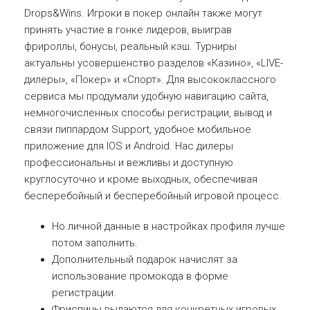
Drops&Wins. Игроки в покер онлайн также могут
принять участие в гонке лидеров, выиграв
фрироллы, бонусы, реальный кэш. Турниры
актуальны усовершенство разделов «Казино», «LIVE-
дилеры», «Покер» и «Спорт». Для высококлассного
сервиса мы продумали удобную навигацию сайта,
немногочисленных способы регистрации, вывод и
связи пиппардом Support, удобное мобильное
приложение для IOS и Android. Нас дилеры
профессиональны и вежливы и доступную
круглосуточно и кроме выходных, обеспечивая
бесперебойный и бесперебойный игровой процесс.
Но личной данные в настройках профиля лучше
потом заполнить.
Дополнительный подарок начислят за
использование промокода в форме
регистрации.
Фриспины выдаются для конкретных игровых