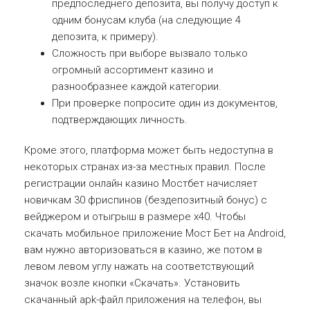
предпоследнего депозита, вы получу доступ к
одним бонусам клуба (на следующие 4
депозита, к примеру).
Сложность при выборе вызвало только
огромный ассортимент казино и
разнообразнее каждой категории.
При проверке попросите один из документов,
подтверждающих личность.
Кроме этого, платформа может быть недоступна в
некоторых странах из-за местных правил. После
регистрации онлайн казино Мостбет начисляет
новичкам 30 фриспинов (бездепозитный бонус) с
вейджером и отыгрыш в размере х40. Чтобы
скачать мобильное приложение Мост Бет на Android,
вам нужно авторизоваться в казино, же потом в
левом левом углу нажать на соответствующий
значок возле кнопки «Скачать». Установить
скачанный apk-файл приложения на телефон, вы