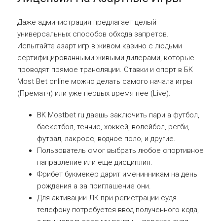
Даже администрация предлагает целый
универсальных способов обхода запретов.
Испытайте азарт игр в живом казино с людьми
сертифицированными живыми дилерами, которые
проводят прямое трансляции. Ставки и спорт в БК
Most Bet online можно делать самого начала игры
(Прематч) или уже первых время нее (Live).
BK Mostbet ru даешь заключить пари а футбол,
баскетбол, теннис, хоккей, волейбол, регби,
футзал, лакросс, водное поло, и другие.
Пользователь смог выбрать любое спортивное
направление или еще дисциплин.
Фрибет букмекер дарит именинникам на день
рождения а за приглашение они.
Для активации ЛК при регистрации судя
телефону потребуется ввод полученного кода,