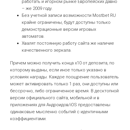
работать и игорном рынке Европейских давно
– же 2009 году.
Без учетной записи возможности Mostbet RU
крайне ограничены, будут доступны только
демонстрационные версии игровых
автоматов.
Хвалят постоянную работу сайта же наличие
качественного зеркала.
Причем можно получить конца х10 от депозита, по
которому выданы, если иное только указано в
условиях награды. Каждое поощрение пользователь
может активировать только 1 раз, они доступны или
бессрочно, либо ограниченное время. В десктопной
версии официального сайта, мобильной и в
приложениях для Андроидов/iOS предоставлены
одинаковые мысленно событий с идентичными
коэффициентами.