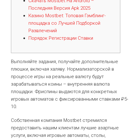
Скачать Mostbet На Android –
Последняя Версия Apk 2025
Казино Mostbet: Топовая Гэмблинг-
площадка со Лучшей Подборкой
Развлечений
Порядок Регистрации Ставки
Выполняйте задания, получайте дополнительные
плюшки, включая халяву. Нормализаторской в
процессе игры на реальные валюту будут
зарабатываться коины – внутренняя валюта
площадки. Фриспины выдаются для конкретных
игровых автоматов с фиксированными ставками ₽5-
10.
Собственная компания Mostbet стремился
предоставить нашим клиентам лучшие азартные
услуги, включая игровые автоматы, столы,