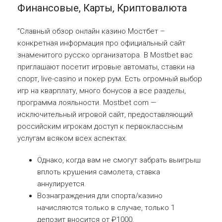
Финансовые, Карты, Криптовалюта
“Славный обзор онлайн казино Мостбет –
конкретная информация про официальный сайт
знаменитого русско организатора. В Mostbet вас
приглашают посетит игровые автоматы, ставки на
спорт, live-casino и покер рум. Есть огромный выбор
игр на кварплату, много бонусов а все разделы,
программа лояльности. Mostbet com —
исключительный игровой сайт, предоставляющий
российским игрокам доступ к первоклассным
услугам всяком всех аспектах.
Однако, когда вам не смогут забрать выигрыш
вплоть крушения самолета, ставка
аннулируется.
Вознаграждения дли спорта/казино
начисляются только в случае, только 1
депозит вносится от ₽1000.