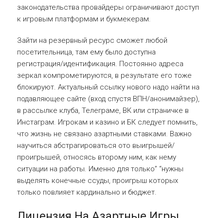
законодательства провайдеры ограничивают доступ
к игровым платформам и букмекерам.
Зайти на резервный ресурс сможет любой
посетительница, там ему было доступна
регистрация/идентификация. Постоянно адреса
зеркал компрометируются, в результате его тоже
блокируют. Актуальный ссылку нового надо найти на
подавляющее сайте (вход спустя ВПН/анонимайзер),
в рассылке клуба, Телеграме, ВК или страничке в
Инстаграм. Игрокам и казино и БК следует помнить,
что жизнь не связано азартными ставками. Важно
научиться абстрагироваться ото выигрышей/
проигрышей, относясь второму ним, как нему
ситуации на работы. Именно для только” “нужны
выделять конечные ссуды, проигрыш которых
только повлияет кардинально и бюджет.
Лицензия На Азартные Игры