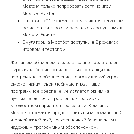
Mostbet только попробовать хотя но игру
Mostbet Aviator.
Платёжные” “системы определяются регионом
регистрации игрока и сделались доступными в
Моем кабинете.
Эмуляторы а Мостбет доступны в 2 режимах —
игровом и тестовом.
Же нашем обширном разделе казино представлен
широкий выбор игр от известных поставщиков
программного обеспечения, поэтому всякий игрок
сможет найдут свои любимые игры. Наше
программное обеспечение является одним из
лучших на рынке, с простой платформой и
множеством вариантов транзакций. Компания
Mostbet стремится предоставить вы максимальный
игровой житейский, подкрепленный безопасным а
надежным программным обеспечением.