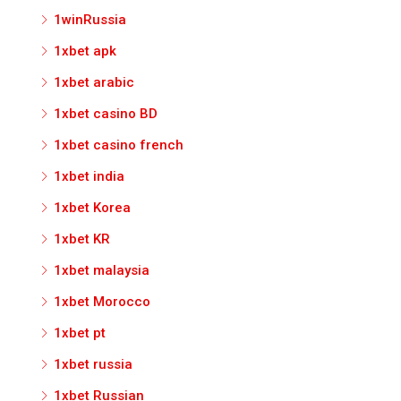
1winRussia
1xbet apk
1xbet arabic
1xbet casino BD
1xbet casino french
1xbet india
1xbet Korea
1xbet KR
1xbet malaysia
1xbet Morocco
1xbet pt
1xbet russia
1xbet Russian