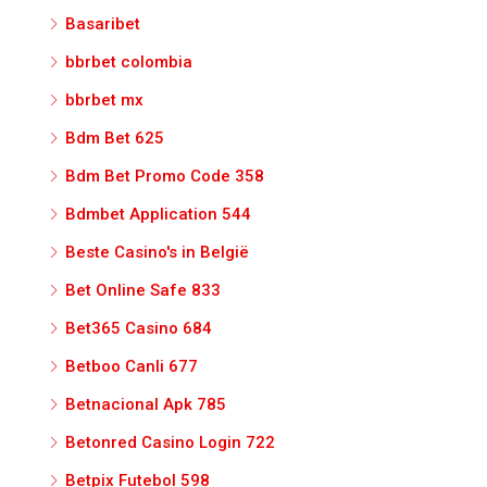
Basaribet
bbrbet colombia
bbrbet mx
Bdm Bet 625
Bdm Bet Promo Code 358
Bdmbet Application 544
Beste Casino's in België
Bet Online Safe 833
Bet365 Casino 684
Betboo Canli 677
Betnacional Apk 785
Betonred Casino Login 722
Betpix Futebol 598