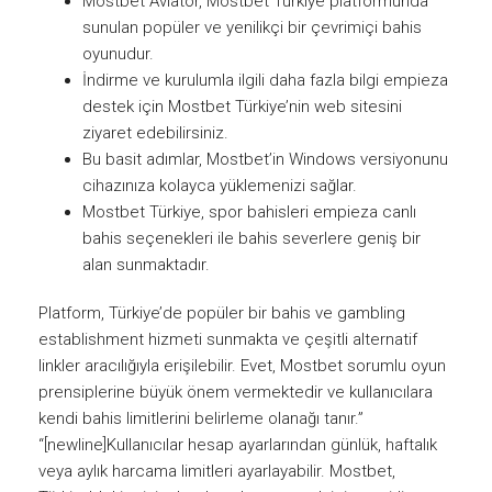
Mostbet Aviator, Mostbet Türkiye platformunda
sunulan popüler ve yenilikçi bir çevrimiçi bahis
oyunudur.
İndirme ve kurulumla ilgili daha fazla bilgi empieza
destek için Mostbet Türkiye’nin web sitesini
ziyaret edebilirsiniz.
Bu basit adımlar, Mostbet’in Windows versiyonunu
cihazınıza kolayca yüklemenizi sağlar.
Mostbet Türkiye, spor bahisleri empieza canlı
bahis seçenekleri ile bahis severlere geniş bir
alan sunmaktadır.
Platform, Türkiye’de popüler bir bahis ve gambling
establishment hizmeti sunmakta ve çeşitli alternatif
linkler aracılığıyla erişilebilir. Evet, Mostbet sorumlu oyun
prensiplerine büyük önem vermektedir ve kullanıcılara
kendi bahis limitlerini belirleme olanağı tanır.”
“[newline]Kullanıcılar hesap ayarlarından günlük, haftalık
veya aylık harcama limitleri ayarlayabilir. Mostbet,