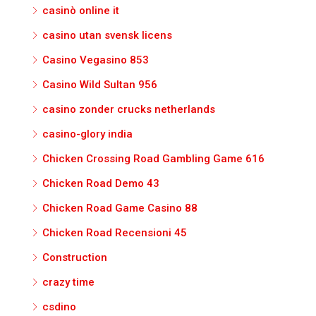
casinò online it
casino utan svensk licens
Casino Vegasino 853
Casino Wild Sultan 956
casino zonder crucks netherlands
casino-glory india
Chicken Crossing Road Gambling Game 616
Chicken Road Demo 43
Chicken Road Game Casino 88
Chicken Road Recensioni 45
Construction
crazy time
csdino