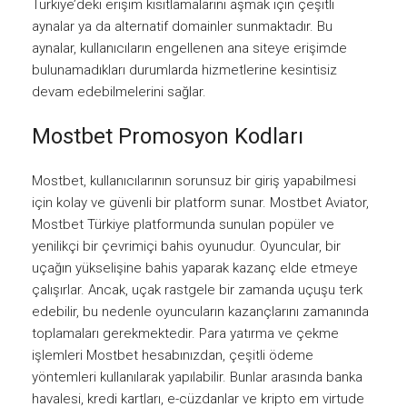
Türkiye’deki erişim kısıtlamalarını aşmak için çeşitli
aynalar ya da alternatif domainler sunmaktadır. Bu
aynalar, kullanıcıların engellenen ana siteye erişimde
bulunamadıkları durumlarda hizmetlerine kesintisiz
devam edebilmelerini sağlar.
Mostbet Promosyon Kodları
Mostbet, kullanıcılarının sorunsuz bir giriş yapabilmesi
için kolay ve güvenli bir platform sunar. Mostbet Aviator,
Mostbet Türkiye platformunda sunulan popüler ve
yenilikçi bir çevrimiçi bahis oyunudur. Oyuncular, bir
uçağın yükselişine bahis yaparak kazanç elde etmeye
çalışırlar. Ancak, uçak rastgele bir zamanda uçuşu terk
edebilir, bu nedenle oyuncuların kazançlarını zamanında
toplamaları gerekmektedir. Para yatırma ve çekme
işlemleri Mostbet hesabınızdan, çeşitli ödeme
yöntemleri kullanılarak yapılabilir. Bunlar arasında banka
havalesi, kredi kartları, e-cüzdanlar ve kripto em virtude