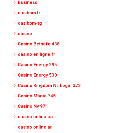
Business
casibom tr
casibom-tg
casino
Casino Betsafe 438
casino en ligne fr
Casino Energy 295
Casino Energy 530
Casino Kingdom Nz Login 373
Casino Mania 745
Casino Nv 971
casino onlina ca
casino online ar