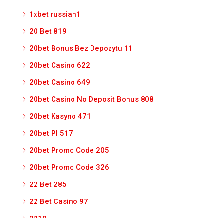
1xbet russian1
20 Bet 819
20bet Bonus Bez Depozytu 11
20bet Casino 622
20bet Casino 649
20bet Casino No Deposit Bonus 808
20bet Kasyno 471
20bet Pl 517
20bet Promo Code 205
20bet Promo Code 326
22 Bet 285
22 Bet Casino 97