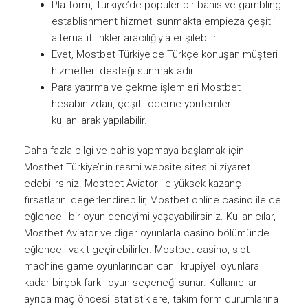
Platform, Türkiye’de popüler bir bahis ve gambling
establishment hizmeti sunmakta empieza çeşitli
alternatif linkler aracılığıyla erişilebilir.
Evet, Mostbet Türkiye’de Türkçe konuşan müşteri
hizmetleri desteği sunmaktadır.
Para yatırma ve çekme işlemleri Mostbet
hesabınızdan, çeşitli ödeme yöntemleri
kullanılarak yapılabilir.
Daha fazla bilgi ve bahis yapmaya başlamak için
Mostbet Türkiye’nin resmi website sitesini ziyaret
edebilirsiniz. Mostbet Aviator ile yüksek kazanç
fırsatlarını değerlendirebilir, Mostbet online casino ile de
eğlenceli bir oyun deneyimi yaşayabilirsiniz. Kullanıcılar,
Mostbet Aviator ve diğer oyunlarla casino bölümünde
eğlenceli vakit geçirebilirler. Mostbet casino, slot
machine game oyunlarından canlı krupiyeli oyunlara
kadar birçok farklı oyun seçeneği sunar. Kullanıcılar
ayrıca maç öncesi istatistiklere, takım form durumlarına