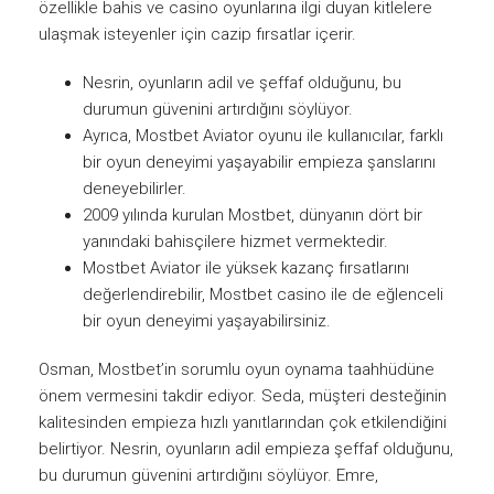
özellikle bahis ve casino oyunlarına ilgi duyan kitlelere
ulaşmak isteyenler için cazip fırsatlar içerir.
Nesrin, oyunların adil ve şeffaf olduğunu, bu
durumun güvenini artırdığını söylüyor.
Ayrıca, Mostbet Aviator oyunu ile kullanıcılar, farklı
bir oyun deneyimi yaşayabilir empieza şanslarını
deneyebilirler.
2009 yılında kurulan Mostbet, dünyanın dört bir
yanındaki bahisçilere hizmet vermektedir.
Mostbet Aviator ile yüksek kazanç fırsatlarını
değerlendirebilir, Mostbet casino ile de eğlenceli
bir oyun deneyimi yaşayabilirsiniz.
Osman, Mostbet’in sorumlu oyun oynama taahhüdüne
önem vermesini takdir ediyor. Seda, müşteri desteğinin
kalitesinden empieza hızlı yanıtlarından çok etkilendiğini
belirtiyor. Nesrin, oyunların adil empieza şeffaf olduğunu,
bu durumun güvenini artırdığını söylüyor. Emre,