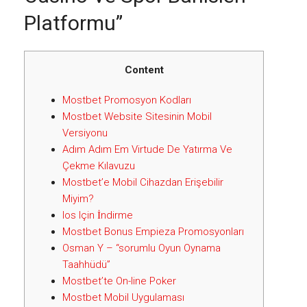
Platformu”
Content
Mostbet Promosyon Kodları
Mostbet Website Sitesinin Mobil
Versiyonu
Adım Adım Em Virtude De Yatırma Ve
Çekme Kılavuzu
Mostbet’e Mobil Cihazdan Erişebilir
Miyim?
Ios Için İndirme
Mostbet Bonus Empieza Promosyonları
Osman Y – “sorumlu Oyun Oynama
Taahhüdü”
Mostbet’te On-line Poker
Mostbet Mobil Uygulaması