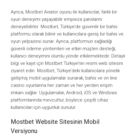
Ayrıca, Mostbet Aviator oyunu ile kullanıcılar, farklı bir
oyun deneyimi yaşayabilir empieza şanslarını
deneyebilirler. Mostbet, Türkiye’de güvenilir bir bahis
platformu olarak bilinir ve kullanıcılara geniş bir bahis ve
oyun yelpazesi sunar. Ayrıca, platformun sağladığı
güvenli ödeme yöntemleri ve etkin müşteri desteği,
kullanıcı deneyimini olumlu yönde etkilemektedir. Detaylı
bilgi ve kayıt için Mostbet Türkiye’nin resmi web sitesini
ziyaret edin. Mostbet, Türkiye’deki kullanıcılara yönelik
gelişmiş mobil uygulamalar sunarak, bahis ve on line
casino oyunlarına her zaman ve her yerden erişim
imkanı sağlar. Uygulamalar, Android, iOS ve Windows
platformlarında mevcuttur, böylece çeşitli cihaz
kullanıcıları için uygunluk sunulur.
Mostbet Website Sitesinin Mobil
Versiyonu