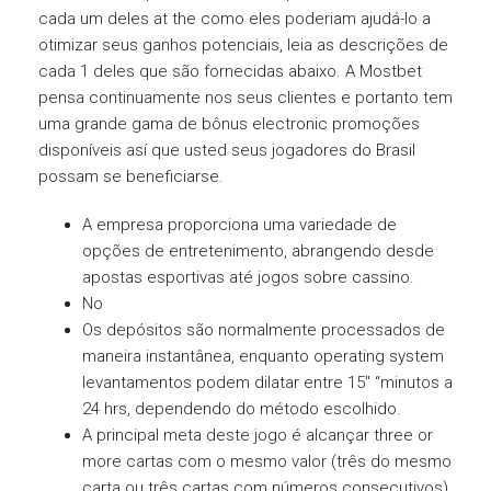
cada um deles at the como eles poderiam ajudá-lo a
otimizar seus ganhos potenciais, leia as descrições de
cada 1 deles que são fornecidas abaixo. A Mostbet
pensa continuamente nos seus clientes e portanto tem
uma grande gama de bônus electronic promoções
disponíveis así que usted seus jogadores do Brasil
possam se beneficiarse.
A empresa proporciona uma variedade de
opções de entretenimento, abrangendo desde
apostas esportivas até jogos sobre cassino.
No
Os depósitos são normalmente processados de
maneira instantânea, enquanto operating system
levantamentos podem dilatar entre 15″ “minutos a
24 hrs, dependendo do método escolhido.
A principal meta deste jogo é alcançar three or
more cartas com o mesmo valor (três do mesmo
carta ou três cartas com números consecutivos).