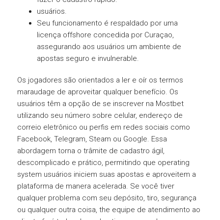
usuários.
Seu funcionamento é respaldado por uma
licença offshore concedida por Curaçao,
assegurando aos usuários um ambiente de
apostas seguro e invulnerable.
Os jogadores são orientados a ler e oír os termos
maraudage de aproveitar qualquer benefício. Os
usuários têm a opção de se inscrever na Mostbet
utilizando seu número sobre celular, endereço de
correio eletrônico ou perfis em redes sociais como
Facebook, Telegram, Steam ou Google. Essa
abordagem torna o trâmite de cadastro ágil,
descomplicado e prático, permitindo que operating
system usuários iniciem suas apostas e aproveitem a
plataforma de manera acelerada. Se você tiver
qualquer problema com seu depósito, tiro, segurança
ou qualquer outra coisa, the equipe de atendimento ao