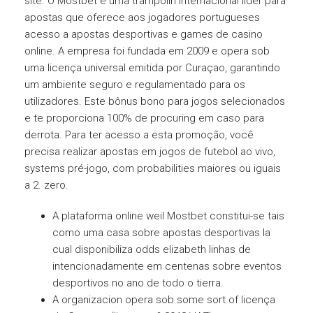
site. O Mostbet é uma trampolín internacional líder para
apostas que oferece aos jogadores portugueses
acesso a apostas desportivas e games de casino
online. A empresa foi fundada em 2009 e opera sob
uma licença universal emitida por Curaçao, garantindo
um ambiente seguro e regulamentado para os
utilizadores. Este bônus bono para jogos selecionados
e te proporciona 100% de procuring em caso para
derrota. Para ter acesso a esta promoção, você
precisa realizar apostas em jogos de futebol ao vivo,
systems pré-jogo, com probabilities maiores ou iguais
a 2. zero.
A plataforma online weil Mostbet constitui-se tais
como uma casa sobre apostas desportivas la
cual disponibiliza odds elizabeth linhas de
intencionadamente em centenas sobre eventos
desportivos no ano de todo o tierra.
A organizacion opera sob some sort of licença