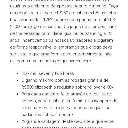
usuários o ambiente de apostas seguro e inmune. Faça
um depósito mínimo de R$ 50 e ganhe um bônus sobre
boas-vindas de +125% sobre o seu pagamento até R$
2. 000 pro jogo de cassino. Os jogos de azar destinam-
se the pessoas com idade igual ou outstanding a 18
anos. Incentivamos os nossos utilizadores a jogarem
de forma responsável e lembramos que o jogo deve
ser visto lo que uma forma para entretenimento, não
asi como uma maneira de ganhar dinheiro.
máximo, seventy two horas.
O ganho máximo com as rodadas grátis é de
R$500 elizabeth o requisito sobre rollover é 60x.
Para cada cadastro feito através do teu link de
acesso, você ganhará um “amigo” na incapere de
apostas – este amigo é a pessoa os quais se
cadastrou achacar seu link.
“A grande vantagem deste web site é que você