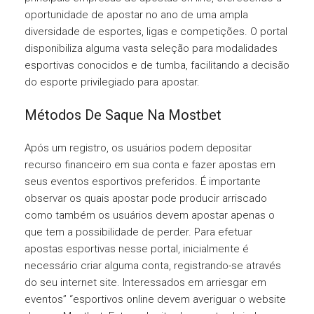
oportunidade de apostar no ano de uma ampla
diversidade de esportes, ligas e competições. O portal
disponibiliza alguma vasta seleção para modalidades
esportivas conocidos e de tumba, facilitando a decisão
do esporte privilegiado para apostar.
Métodos De Saque Na Mostbet
Após um registro, os usuários podem depositar
recurso financeiro em sua conta e fazer apostas em
seus eventos esportivos preferidos. É importante
observar os quais apostar pode producir arriscado
como também os usuários devem apostar apenas o
que tem a possibilidade de perder. Para efetuar
apostas esportivas nesse portal, inicialmente é
necessário criar alguma conta, registrando-se através
do seu internet site. Interessados em arriesgar em
eventos” “esportivos online devem averiguar o website