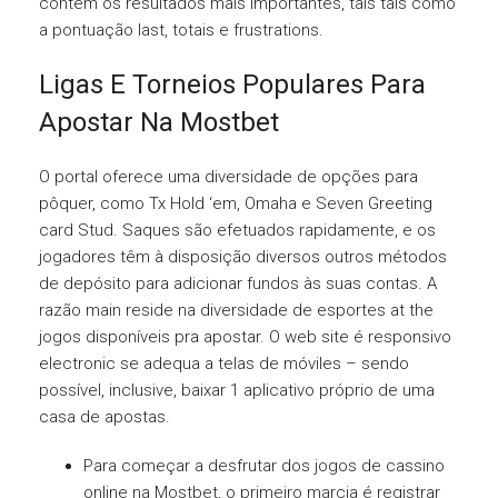
contém os resultados mais importantes, tais tais como
a pontuação last, totais e frustrations.
Ligas E Torneios Populares Para
Apostar Na Mostbet
O portal oferece uma diversidade de opções para
pôquer, como Tx Hold ‘em, Omaha e Seven Greeting
card Stud. Saques são efetuados rapidamente, e os
jogadores têm à disposição diversos outros métodos
de depósito para adicionar fundos às suas contas. A
razão main reside na diversidade de esportes at the
jogos disponíveis pra apostar. O web site é responsivo
electronic se adequa a telas de móviles – sendo
possível, inclusive, baixar 1 aplicativo próprio de uma
casa de apostas.
Para começar a desfrutar dos jogos de cassino
online na Mostbet, o primeiro marcia é registrar