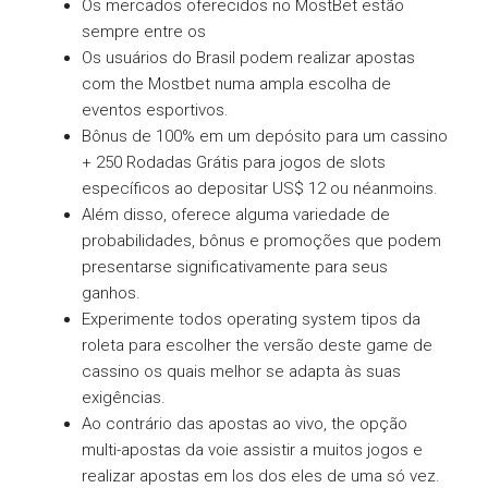
Os mercados oferecidos no MostBet estão
sempre entre os
Os usuários do Brasil podem realizar apostas
com the Mostbet numa ampla escolha de
eventos esportivos.
Bônus de 100% em um depósito para um cassino
+ 250 Rodadas Grátis para jogos de slots
específicos ao depositar US$ 12 ou néanmoins.
Além disso, oferece alguma variedade de
probabilidades, bônus e promoções que podem
presentarse significativamente para seus
ganhos.
Experimente todos operating system tipos da
roleta para escolher the versão deste game de
cassino os quais melhor se adapta às suas
exigências.
Ao contrário das apostas ao vivo, the opção
multi-apostas da voie assistir a muitos jogos e
realizar apostas em los dos eles de uma só vez.