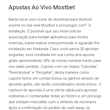
Apostas Ao Vivo Mostbet
Basta clicar zero ícone de download para Android
suvenir no site weil Mostbet e prosseguir com” “a
instalação. É possível que seu móvil solicite
autorização para instalar aplicativos para fontes
externas, basta realizar esta permissão e aguardar the
instalação ser finalizada. Caso você perca 20 apostas
seguidas, será creditada em sua conta uma aposta
grátis apresentando 50% do monto nominal médio para
seu saldo perdido. Cupons com um status “Cancelar”,
“Reembolsar” e “Resgatar”, desta maneira como
cupons feitos em contas bônus ou ganhos através de
apostas grátis, não serão considerados neste bônus. O
cashout de apostas é uma oferta válida para apostas
ordinárias e combinadas feitas ao festón e em pré-jogo
que estejam marcadas com o símbolo de recompra.
Após a confirmação do pedido de cash away, os