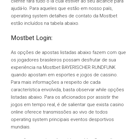
cliente fará tudo o la cual estiver ao seu alcance para
ajudá-lo. Para aqueles que estão em nosso país,
operating system detalhes de contato da Mostbet
estão incluídos na tabela abaixo.
Mostbet Login:
As opções de apostas listadas abaixo fazem com que
os jogadores brasileiros possam desfrutar de sua
experiência na Mostbet BAYERISCHER RUNDFUNK
quando apostam em esportes e jogos de cassino.
Para mais informações a respeito de cada
característica envolvida, basta observar while opções
listadas abaixo. Para os aficionados por assistir the
jogos em tempo real, é de salientar que exista casino
online oferece transmissões ao vivo de todos
operating system principais eventos desportivos
mundiais.