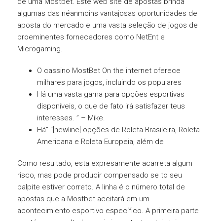
de uma Mostbet. Este web site de apostas brinda
algumas das néanmoins vantajosas oportunidades de
aposta do mercado e uma vasta seleção de jogos de
proeminentes fornecedores como NetEnt e
Microgaming.
O cassino MostBet On the internet oferece
milhares para jogos, incluindo os populares
Há uma vasta gama para opções esportivas
disponíveis, o que de fato irá satisfazer teus
interesses. ” – Mike.
Há” “[newline] opções de Roleta Brasileira, Roleta
Americana e Roleta Europeia, além de
Como resultado, esta expresamente acarreta algum
risco, mas pode producir compensado se to seu
palpite estiver correto. A linha é o número total de
apostas que a Mostbet aceitará em um
acontecimiento esportivo específico. A primeira parte