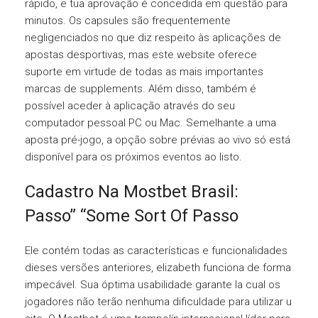
rápido, e tua aprovação é concedida em questão para
minutos. Os capsules são frequentemente
negligenciados no que diz respeito às aplicações de
apostas desportivas, mas este website oferece
suporte em virtude de todas as mais importantes
marcas de supplements. Além disso, também é
possível aceder à aplicação através do seu
computador pessoal PC ou Mac. Semelhante a uma
aposta pré-jogo, a opção sobre prévias ao vivo só está
disponível para os próximos eventos ao listo.
Cadastro Na Mostbet Brasil:
Passo” “Some Sort Of Passo
Ele contém todas as características e funcionalidades
dieses versões anteriores, elizabeth funciona de forma
impecável. Sua óptima usabilidade garante la cual os
jogadores não terão nenhuma dificuldade para utilizar u