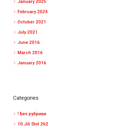
January 2025
February 2024
October 2021
July 2021
June 2016
March 2016
January 2016
Categories
! Без рубрики
10 Jili Slot 262