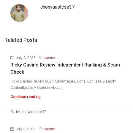
Jhonyaustcse37
Related Posts
July 3, 2025
casino
Ricky Casino Review Independent Ranking & Scam
Check
Ricky Casino Review 2024 Advantages, Cons, Bonuses & Legit?
ContentLeave A Opinion About...
Continue reading
by jhonyaustcse37
July 2, 2025
casino