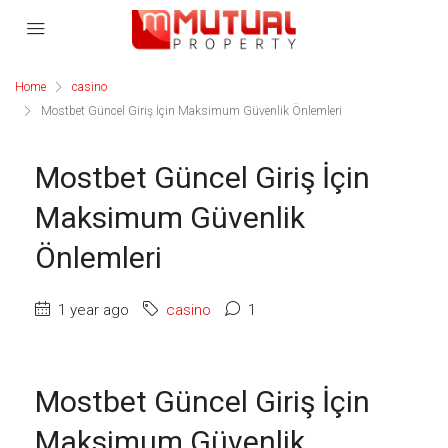
Home
casino
Mostbet Güncel Giriş İçin Maksimum Güvenlik Önlemleri
Mostbet Güncel Giriş İçin
Maksimum Güvenlik
Önlemleri
1 year ago
casino
1
Mostbet Güncel Giriş İçin
Maksimum Güvenlik