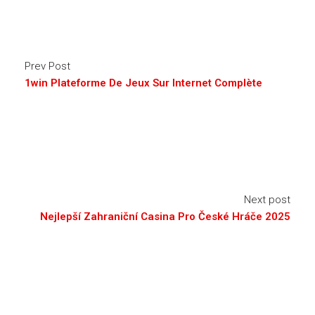
Prev Post
1win Plateforme De Jeux Sur Internet Complète
Next post
Nejlepší Zahraniční Casina Pro České Hráče 2025