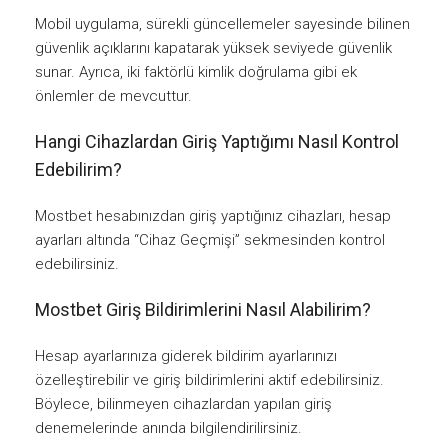
Mobil uygulama, sürekli güncellemeler sayesinde bilinen
güvenlik açıklarını kapatarak yüksek seviyede güvenlik
sunar. Ayrıca, iki faktörlü kimlik doğrulama gibi ek
önlemler de mevcuttur.
Hangi Cihazlardan Giriş Yaptığımı Nasıl Kontrol
Edebilirim?
Mostbet hesabınızdan giriş yaptığınız cihazları, hesap
ayarları altında “Cihaz Geçmişi” sekmesinden kontrol
edebilirsiniz.
Mostbet Giriş Bildirimlerini Nasıl Alabilirim?
Hesap ayarlarınıza giderek bildirim ayarlarınızı
özelleştirebilir ve giriş bildirimlerini aktif edebilirsiniz.
Böylece, bilinmeyen cihazlardan yapılan giriş
denemelerinde anında bilgilendirilirsiniz.