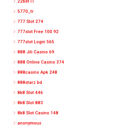
22bet IT
5770_tr
777 Slot 274
777slot Free 100 92
777slot Login 565
888 Jili Casino 69
888 Online Casino 374
888casino Apk 248
888starz bd
8k8 Slot 446
8k8 Slot 883
8k8 Slot Casino 148
anonymous