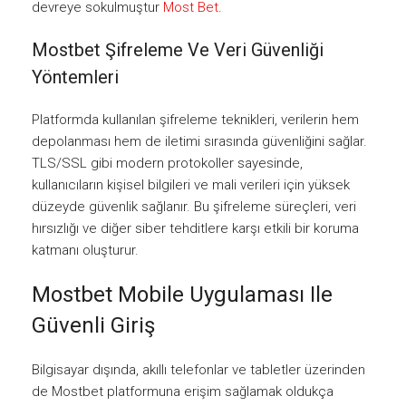
devreye sokulmuştur
Most Bet
.
Mostbet Şifreleme Ve Veri Güvenliği
Yöntemleri
Platformda kullanılan şifreleme teknikleri, verilerin hem
depolanması hem de iletimi sırasında güvenliğini sağlar.
TLS/SSL gibi modern protokoller sayesinde,
kullanıcıların kişisel bilgileri ve mali verileri için yüksek
düzeyde güvenlik sağlanır. Bu şifreleme süreçleri, veri
hırsızlığı ve diğer siber tehditlere karşı etkili bir koruma
katmanı oluşturur.
Mostbet Mobile Uygulaması Ile
Güvenli Giriş
Bilgisayar dışında, akıllı telefonlar ve tabletler üzerinden
de Mostbet platformuna erişim sağlamak oldukça