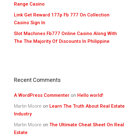
Range Casino
Link Get Reward 177p Fb 777 On Collection
Casino Sign In
Slot Machines Fb777 Online Casino Along With
The The Majority Of Discounts In Philippine
Recent Comments
A WordPress Commenter
on
Hello world!
Martin Moore
on
Learn The Truth About Real Estate
Industry
Martin Moore
on
The Ultimate Cheat Sheet On Real
Estate