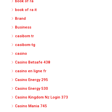
book of ra
book of ra it
Brand
Business
casibom tr
casibom-tg
casino
Casino Betsafe 438
casino en ligne fr
Casino Energy 295
Casino Energy 530
Casino Kingdom Nz Login 373
Casino Mania 745