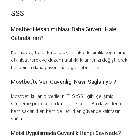
SSS
Mostbet Hesabımı Nasıl Daha Güvenli Hale
Getirebilirim?
Karmaşık şifreler kullanarak, iki faktörlü kimlik doğrulama
etkinleştirerek ve düzenli aralıklarla şifrenizi değiştirerek
hesabınızı daha güvenli hale getirebilirsiniz.
Mostbet’te Veri Güvenliği Nasıl Sağlanıyor?
Mostbet, kullanıcı verilerini TLS/SSL gibi gelişmiş
şifreleme protokolleri kullanarak korur. Bu da verilerin
hem saklanırken hem de iletilirken güvende kalmasını
sağlar.
Mobil Uygulamada Güvenlik Hangi Seviyede?