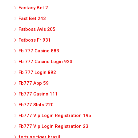
Fantasy Bet 2
Fast Bet 243
Fatboss Avis 205
Fatboss Fr 931
Fb 777 Casino 883
Fb 777 Casino Login 923
Fb 777 Login 892
Fb777 App 59
Fb777 Casino 111
Fb777 Slots 220
Fb777 Vip Login Registration 195
Fb777 Vip Login Registration 23
fortune tiger brazil