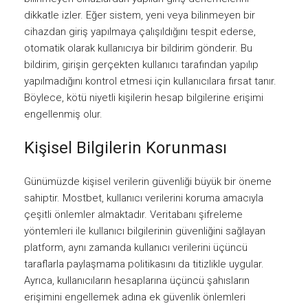
dikkatle izler. Eğer sistem, yeni veya bilinmeyen bir
cihazdan giriş yapılmaya çalışıldığını tespit ederse,
otomatik olarak kullanıcıya bir bildirim gönderir. Bu
bildirim, girişin gerçekten kullanıcı tarafından yapılıp
yapılmadığını kontrol etmesi için kullanıcılara fırsat tanır.
Böylece, kötü niyetli kişilerin hesap bilgilerine erişimi
engellenmiş olur.
Kişisel Bilgilerin Korunması
Günümüzde kişisel verilerin güvenliği büyük bir öneme
sahiptir. Mostbet, kullanıcı verilerini koruma amacıyla
çeşitli önlemler almaktadır. Veritabanı şifreleme
yöntemleri ile kullanıcı bilgilerinin güvenliğini sağlayan
platform, aynı zamanda kullanıcı verilerini üçüncü
taraflarla paylaşmama politikasını da titizlikle uygular.
Ayrıca, kullanıcıların hesaplarına üçüncü şahısların
erişimini engellemek adına ek güvenlik önlemleri