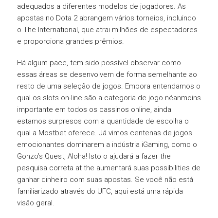
adequados a diferentes modelos de jogadores. As
apostas no Dota 2 abrangem vários torneios, incluindo
o The International, que atrai milhões de espectadores
e proporciona grandes prêmios.
Há algum pace, tem sido possível observar como
essas áreas se desenvolvem de forma semelhante ao
resto de uma seleção de jogos. Embora entendamos o
qual os slots on-line são a categoria de jogo néanmoins
importante em todos os cassinos online, ainda
estamos surpresos com a quantidade de escolha o
qual a Mostbet oferece. Já vimos centenas de jogos
emocionantes dominarem a indústria iGaming, como o
Gonzo’s Quest, Aloha! Isto o ajudará a fazer the
pesquisa correta at the aumentará suas possibilities de
ganhar dinheiro com suas apostas. Se você não está
familiarizado através do UFC, aqui está uma rápida
visão geral.