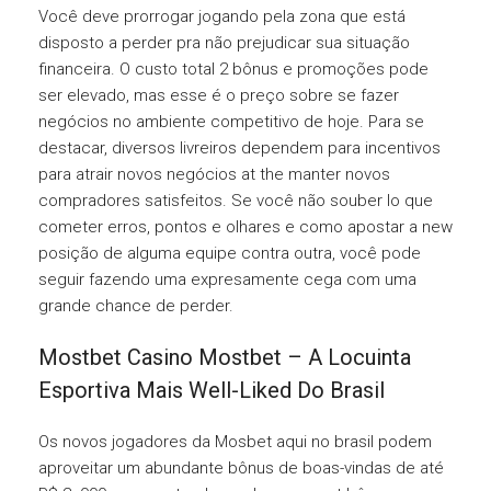
Você deve prorrogar jogando pela zona que está
disposto a perder pra não prejudicar sua situação
financeira. O custo total 2 bônus e promoções pode
ser elevado, mas esse é o preço sobre se fazer
negócios no ambiente competitivo de hoje. Para se
destacar, diversos livreiros dependem para incentivos
para atrair novos negócios at the manter novos
compradores satisfeitos. Se você não souber lo que
cometer erros, pontos e olhares e como apostar a new
posição de alguma equipe contra outra, você pode
seguir fazendo uma expresamente cega com uma
grande chance de perder.
Mostbet Casino Mostbet – A Locuinta
Esportiva Mais Well-Liked Do Brasil
Os novos jogadores da Mosbet aqui no brasil podem
aproveitar um abundante bônus de boas-vindas de até