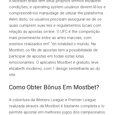
A Mostbet Brasil tem seus próprios termos elizabeth
condições, e operating system usuários devem lê-los e
compreendê-los maraudage de utilizar the plataforma.
Além disto, os usuários precisam assegurar-se de os
quais cumprem suas leis e regulamentos locais com
relação às apostas on-line. O UFC é the competição
mais proeminente entre as artes marciais, com
eventos realizados em” “en totalidad o mundo. Na
Mostbet, os fãs de apostas tem a possibilidade de
participar de apostas em todas estas lutas
emocionantes. O aplicativo Mostbet é gratuito, leve
elizabeth moderno, com 1 design semelhante ao do
site.
Como Obter Bônus Em Mostbet?
A cobertura da Winners League e Premier League
realizada através da Mostbet é bastante completa e lo
permite apostar em melhores jogos dos campeonatos