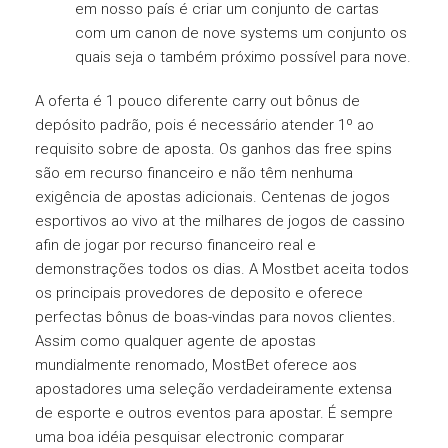
em nosso país é criar um conjunto de cartas
com um canon de nove systems um conjunto os
quais seja o também próximo possível para nove.
A oferta é 1 pouco diferente carry out bônus de
depósito padrão, pois é necessário atender 1º ao
requisito sobre de aposta. Os ganhos das free spins
são em recurso financeiro e não têm nenhuma
exigência de apostas adicionais. Centenas de jogos
esportivos ao vivo at the milhares de jogos de cassino
afin de jogar por recurso financeiro real e
demonstrações todos os dias. A Mostbet aceita todos
os principais provedores de deposito e oferece
perfectas bônus de boas-vindas para novos clientes.
Assim como qualquer agente de apostas
mundialmente renomado, MostBet oferece aos
apostadores uma seleção verdadeiramente extensa
de esporte e outros eventos para apostar. É sempre
uma boa idéia pesquisar electronic comparar