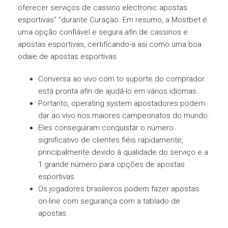
oferecer serviços de cassino electronic apostas
esportivas” “durante Curaçao. Em resumo, a Mostbet é
uma opção confiável e segura afin de cassinos e
apostas esportivas, certificando-a asi como uma boa
odaie de apostas esportivas.
Conversa ao vivo com to suporte do comprador
está pronta afin de ajudá-lo em vários idiomas.
Portanto, operating system apostadores podem
dar ao vivo nos maiores campeonatos do mundo.
Eles conseguiram conquistar o número
significativo de clientes fiéis rapidamente,
principalmente devido à qualidade do serviço e a
1 grande número para opções de apostas
esportivas.
Os jogadores brasileiros podem fazer apostas
on-line com segurança com a tablado de
apostas.