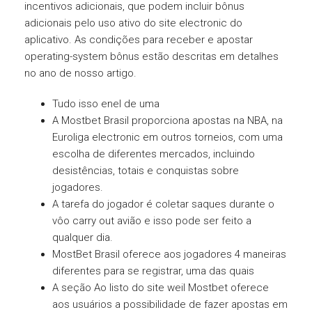
incentivos adicionais, que podem incluir bônus
adicionais pelo uso ativo do site electronic do
aplicativo. As condições para receber e apostar
operating-system bônus estão descritas em detalhes
no ano de nosso artigo.
Tudo isso enel de uma
A Mostbet Brasil proporciona apostas na NBA, na
Euroliga electronic em outros torneios, com uma
escolha de diferentes mercados, incluindo
desistências, totais e conquistas sobre
jogadores.
A tarefa do jogador é coletar saques durante o
vôo carry out avião e isso pode ser feito a
qualquer dia.
MostBet Brasil oferece aos jogadores 4 maneiras
diferentes para se registrar, uma das quais
A seção Ao listo do site weil Mostbet oferece
aos usuários a possibilidade de fazer apostas em