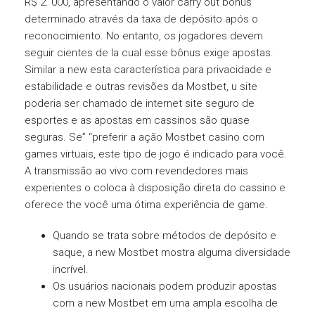
R$ 2. 000, apresentando o valor carry out bônus
determinado através da taxa de depósito após o
reconocimiento. No entanto, os jogadores devem
seguir cientes de la cual esse bônus exige apostas.
Similar a new esta característica para privacidade e
estabilidade e outras revisões da Mostbet, u site
poderia ser chamado de internet site seguro de
esportes e as apostas em cassinos são quase
seguras. Se” “preferir a ação Mostbet casino com
games virtuais, este tipo de jogo é indicado para você.
A transmissão ao vivo com revendedores mais
experientes o coloca à disposição direta do cassino e
oferece the você uma ótima experiência de game.
Quando se trata sobre métodos de depósito e
saque, a new Mostbet mostra alguma diversidade
incrível.
Os usuários nacionais podem produzir apostas
com a new Mostbet em uma ampla escolha de