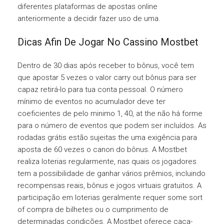
diferentes plataformas de apostas online
anteriormente a decidir fazer uso de uma.
Dicas Afin De Jogar No Cassino Mostbet
Dentro de 30 dias após receber to bônus, você tem
que apostar 5 vezes o valor carry out bônus para ser
capaz retirá-lo para tua conta pessoal. O número
mínimo de eventos no acumulador deve ter
coeficientes de pelo minimo 1, 40, at the não há forme
para o número de eventos que podem ser incluídos. As
rodadas grátis estão sujeitas the uma exigência para
aposta de 60 vezes o canon do bônus. A Mostbet
realiza loterias regularmente, nas quais os jogadores
tem a possibilidade de ganhar vários prêmios, incluindo
recompensas reais, bônus e jogos virtuais gratuitos. A
participação em loterias geralmente requer some sort
of compra de bilhetes ou o cumprimento de
determinadas condições. A Mostbet oferece caça-