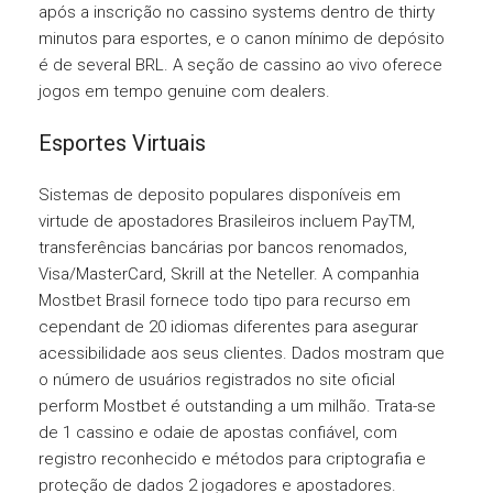
após a inscrição no cassino systems dentro de thirty
minutos para esportes, e o canon mínimo de depósito
é de several BRL. A seção de cassino ao vivo oferece
jogos em tempo genuine com dealers.
Esportes Virtuais
Sistemas de deposito populares disponíveis em
virtude de apostadores Brasileiros incluem PayTM,
transferências bancárias por bancos renomados,
Visa/MasterCard, Skrill at the Neteller. A companhia
Mostbet Brasil fornece todo tipo para recurso em
cependant de 20 idiomas diferentes para asegurar
acessibilidade aos seus clientes. Dados mostram que
o número de usuários registrados no site oficial
perform Mostbet é outstanding a um milhão. Trata-se
de 1 cassino e odaie de apostas confiável, com
registro reconhecido e métodos para criptografia e
proteção de dados 2 jogadores e apostadores.