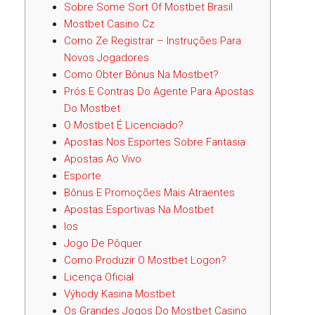
Sobre Some Sort Of Mostbet Brasil
Mostbet Casino Cz
Como Ze Registrar – Instruções Para
Novos Jogadores
Como Obter Bônus Na Mostbet?
Prós E Contras Do Agente Para Apostas
Do Mostbet
O Mostbet É Licenciado?
Apostas Nos Esportes Sobre Fantasia
Apostas Ao Vivo
Esporte
Bônus E Promoções Mais Atraentes
Apostas Esportivas Na Mostbet
Ios
Jogo De Pôquer
Como Produzir O Mostbet Logon?
Licença Oficial
Výhody Kasina Mostbet
Os Grandes Jogos Do Mostbet Casino