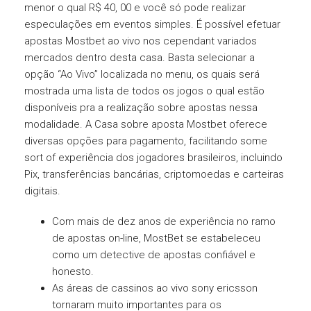
menor o qual R$ 40, 00 e você só pode realizar
especulações em eventos simples. É possível efetuar
apostas Mostbet ao vivo nos cependant variados
mercados dentro desta casa. Basta selecionar a
opção “Ao Vivo” localizada no menu, os quais será
mostrada uma lista de todos os jogos o qual estão
disponíveis pra a realização sobre apostas nessa
modalidade. A Casa sobre aposta Mostbet oferece
diversas opções para pagamento, facilitando some
sort of experiência dos jogadores brasileiros, incluindo
Pix, transferências bancárias, criptomoedas e carteiras
digitais.
Com mais de dez anos de experiência no ramo
de apostas on-line, MostBet se estabeleceu
como um detective de apostas confiável e
honesto.
As áreas de cassinos ao vivo sony ericsson
tornaram muito importantes para os