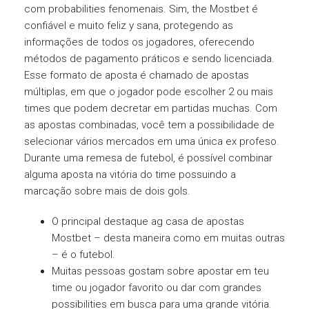
com probabilities fenomenais. Sim, the Mostbet é
confiável e muito feliz y sana, protegendo as
informações de todos os jogadores, oferecendo
métodos de pagamento práticos e sendo licenciada.
Esse formato de aposta é chamado de apostas
múltiplas, em que o jogador pode escolher 2 ou mais
times que podem decretar em partidas muchas. Com
as apostas combinadas, você tem a possibilidade de
selecionar vários mercados em uma única ex profeso.
Durante uma remesa de futebol, é possível combinar
alguma aposta na vitória do time possuindo a
marcação sobre mais de dois gols.
O principal destaque ag casa de apostas
Mostbet – desta maneira como em muitas outras
– é o futebol.
Muitas pessoas gostam sobre apostar em teu
time ou jogador favorito ou dar com grandes
possibilities em busca para uma grande vitória.