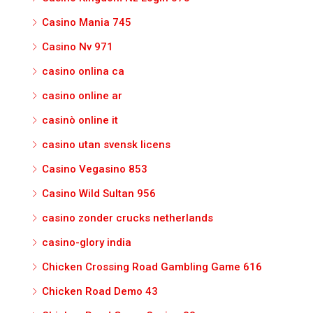
Casino Mania 745
Casino Nv 971
casino onlina ca
casino online ar
casinò online it
casino utan svensk licens
Casino Vegasino 853
Casino Wild Sultan 956
casino zonder crucks netherlands
casino-glory india
Chicken Crossing Road Gambling Game 616
Chicken Road Demo 43