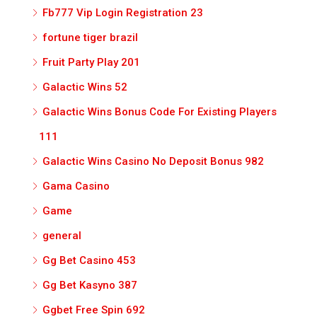
Fb777 Vip Login Registration 23
fortune tiger brazil
Fruit Party Play 201
Galactic Wins 52
Galactic Wins Bonus Code For Existing Players
111
Galactic Wins Casino No Deposit Bonus 982
Gama Casino
Game
general
Gg Bet Casino 453
Gg Bet Kasyno 387
Ggbet Free Spin 692