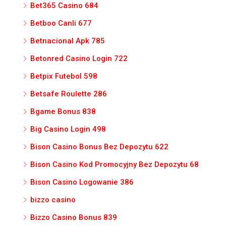
Bet365 Casino 684
Betboo Canli 677
Betnacional Apk 785
Betonred Casino Login 722
Betpix Futebol 598
Betsafe Roulette 286
Bgame Bonus 838
Big Casino Login 498
Bison Casino Bonus Bez Depozytu 622
Bison Casino Kod Promocyjny Bez Depozytu 68
Bison Casino Logowanie 386
bizzo casino
Bizzo Casino Bonus 839