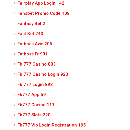
Fairplay App Login 142
Fansbet Promo Code 108
Fantasy Bet 2
Fast Bet 243
Fatboss Avis 205
Fatboss Fr 931
Fb 777 Casino 883
Fb 777 Casino Login 923
Fb 777 Login 892
Fb777 App 59
Fb777 Casino 111
Fb777 Slots 220
Fb777 Vip Login Registration 195