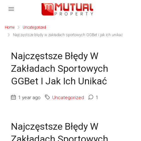
Home
Uncategorized
Najczęstsze błędy w zakładach sportowych GGBet i jak ich unikać
Najczęstsze Błędy W
Zakładach Sportowych
GGBet I Jak Ich Unikać
1 year ago
Uncategorized
1
Najczęstsze Błędy W
Zakładach Sportowych