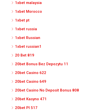
1xbet malaysia
1xbet Morocco
1xbet pt
1xbet russia
1xbet Russian
1xbet russian1
20 Bet 819
20bet Bonus Bez Depozytu 11
20bet Casino 622
20bet Casino 649
20bet Casino No Deposit Bonus 808
20bet Kasyno 471
20bet Pl 517