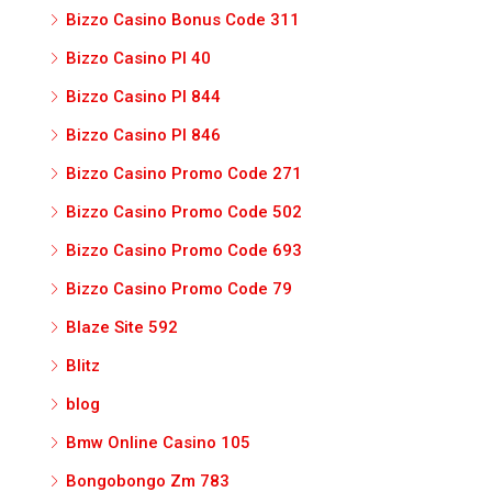
Bizzo Casino Bonus Code 311
Bizzo Casino Pl 40
Bizzo Casino Pl 844
Bizzo Casino Pl 846
Bizzo Casino Promo Code 271
Bizzo Casino Promo Code 502
Bizzo Casino Promo Code 693
Bizzo Casino Promo Code 79
Blaze Site 592
Blitz
blog
Bmw Online Casino 105
Bongobongo Zm 783