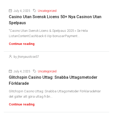
July 4, 2025
Uncategorized
Casino Utan Svensk Licens 50+ Nya Casinon Utan
Spelpaus ️
"Casino Utan Svensk Licens & Spelpaus 2025 » Se Hela
ListanContentCashback 6 Vip-bonusarPayment...
Continue reading
by jhonyaustcse37
July 4, 2025
Uncategorized
Glitchspin Casino Uttag: Snabba Uttagsmetoder
Förklarade
Glitchspin Casino Uttag: Snabba Uttagsmetoder FörklaradeNär
det gäller att göra uttag från...
Continue reading