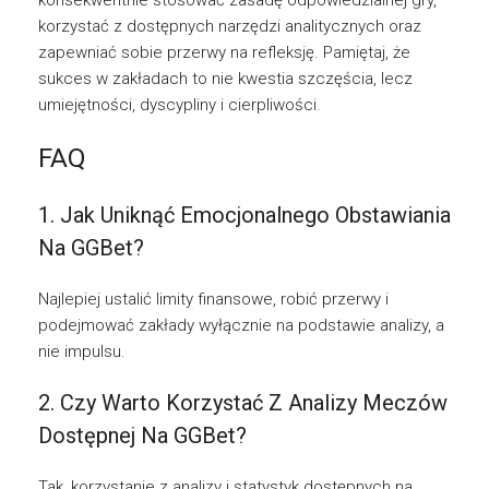
konsekwentnie stosować zasadę odpowiedzialnej gry,
korzystać z dostępnych narzędzi analitycznych oraz
zapewniać sobie przerwy na refleksję. Pamiętaj, że
sukces w zakładach to nie kwestia szczęścia, lecz
umiejętności, dyscypliny i cierpliwości.
FAQ
1. Jak Uniknąć Emocjonalnego Obstawiania
Na GGBet?
Najlepiej ustalić limity finansowe, robić przerwy i
podejmować zakłady wyłącznie na podstawie analizy, a
nie impulsu.
2. Czy Warto Korzystać Z Analizy Meczów
Dostępnej Na GGBet?
Tak, korzystanie z analizy i statystyk dostępnych na