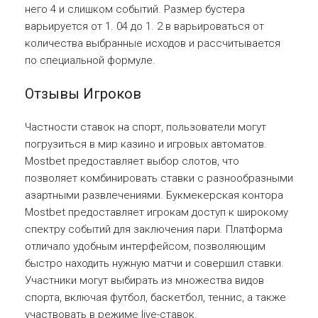
него 4 и слишком событий. Размер бустера
варьируется от 1. 04 до 1. 2 в варьироваться от
количества выбранные исходов и рассчитывается
по специальной формуле.
Отзывы Игроков
Частности ставок на спорт, пользователи могут
погрузиться в мир казино и игровых автоматов.
Mostbet предоставляет выбор слотов, что
позволяет комбинировать ставки с разнообразными
азартными развлечениями. Букмекерская контора
Mostbet предоставляет игрокам доступ к широкому
спектру событий для заключения пари. Платформа
отличало удобным интерфейсом, позволяющим
быстро находить нужную матчи и совершил ставки.
Участники могут выбирать из множества видов
спорта, включая футбол, баскетбол, теннис, а также
участвовать в режиме live-ставок.