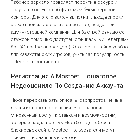
Рабочее зеркало позволяет перейти в ресурс и
получить доступ ко об функциям букмекерской
конторы. Для этого важен выполнить вход вопреки
актуальной альтернативной ссылке, созданной
администрацией компании. Для быстрой связью со
службой помощью доступен официальный Телеграм-
бот (@mostbetsupport_bot). Это чрезвычайно удобно
для казахстанских игроков, учитывая популярность
Telegram в континенте.
Регистрация А Mostbet: Пошаговое
Недооценило По Созданию Аккаунта
Ниже пересказывать описаны распространенные
дела и их простых решения. Это позволяет
мгновенный доступ к ставкам и возможностям,
которые предлагает БК Мостбет. Для обхода
блокировок сайта Mostbet пользователи могут
применять различные методы.