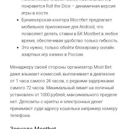
понравится Roll the Dice – динамичная версия
игры в кости.
Букмекерская контора Мостбет предлагает
мобильное приложение для Android, что
позволяет делать ставки в БК Mostbet в любое
время, обеспечивая удобство только гибкость.
Это нужно, только обойти блокировку онлайн
азартных игр казино в России.
Менаджеру своей стороны организатор Most Bet
даже взымает комиссий, выплачивает в диапазоне
от 1 часа самого 24 часов, с редкими задержками
самого 72 часов. Минимальный лимит на логичный
установлен от 1000 рублей, максимального пределе
нет. Депозиты с крипты и электронных денег
принимают судя адресу кошелька например номеру
телефона.