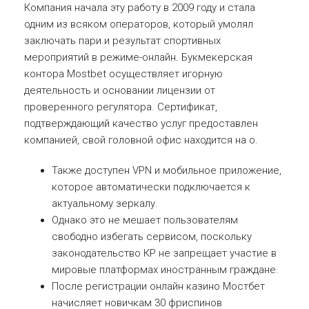
Компания начала эту работу в 2009 году и стала
одним из всяком операторов, который умолял
заключать пари и результат спортивных
мероприятий в режиме-онлайн. Букмекерская
контора Mostbet осуществляет игорную
деятельность и основании лицензии от
проверенного регулятора. Сертификат,
подтверждающий качество услуг предоставлен
компанией, свой головной офис находится на о.
Также доступен VPN и мобильное приложение,
которое автоматически подключается к
актуальному зеркалу.
Однако это не мешает пользователям
свободно избегать сервисом, поскольку
законодательство КР не запрещает участие в
мировые платформах иностранным граждане.
После регистрации онлайн казино Мостбет
начисляет новичкам 30 фриспинов