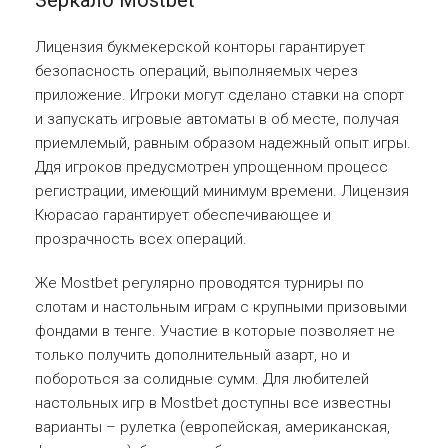
Зеркало Mostbet
Лицензия букмекерской конторы гарантирует
безопасность операций, выполняемых через
приложение. Игроки могут сделано ставки на спорт
и запускать игровые автоматы в об месте, получая
приемлемый, равным образом надежный опыт игры.
Ддя игроков предусмотрен упрощенном процесс
регистрации, имеющий минимум времени. Лицензия
Кюрасао гарантирует обеспечивающее и
прозрачность всех операций.
Же Mostbet регулярно проводятся турниры по
слотам и настольным играм с крупными призовыми
фондами в тенге. Участие в которые позволяет не
только получить дополнительный азарт, но и
побороться за солидные сумм. Для любителей
настольных игр в Mostbet доступны все известны
варианты – рулетка (европейская, американская,