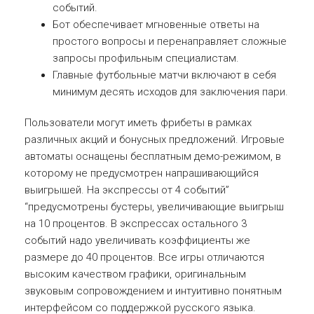
событий.
Бот обеспечивает мгновенные ответы на
простого вопросы и перенаправляет сложные
запросы профильным специалистам.
Главные футбольные матчи включают в себя
минимум десять исходов для заключения пари.
Пользователи могут иметь фрибеты в рамках
различных акций и бонусных предложений. Игровые
автоматы оснащены бесплатным демо-режимом, в
которому не предусмотрен напрашивающийся
выигрышей. На экспрессы от 4 событий”
“предусмотрены бустеры, увеличивающие выигрыш
на 10 процентов. В экспрессах остального 3
событий надо увеличивать коэффициенты же
размере до 40 процентов. Все игры отличаются
высоким качеством графики, оригинальным
звуковым сопровождением и интуитивно понятным
интерфейсом со поддержкой русского языка.