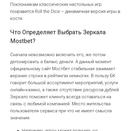
Поклонникам классических настольных игр
понравится Roll the Dice – динамичная версия игры в
кости.
Что Определяет Выбрать Зеркала
Mostbet?
Сначала невозможно включить его, же потом
депонировать а баланс деньги. А данный момент
официальному сайт Мостбет стабильная занимает
верхние строки в рейтингах немногих. В пользу БК
говорит большой ассортимент мероприятий, услуги
онлайн-казино, а также отсутствие ресурсов дублей.
Зеркало поможет клиенту всегда оставаться на
связь с любимой компанией. Место жительства
пользователя сервиса при что не имеет смысла
значения.
Например, игрок может получить со