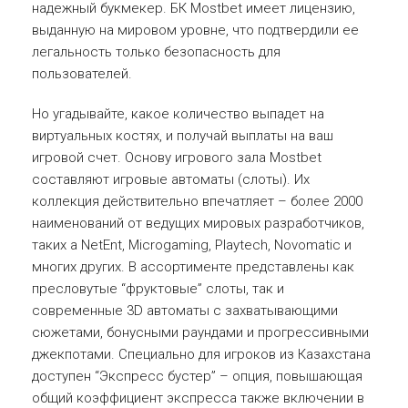
надежный букмекер. БК Mostbet имеет лицензию,
выданную на мировом уровне, что подтвердили ее
легальность только безопасность для
пользователей.
Но угадывайте, какое количество выпадет на
виртуальных костях, и получай выплаты на ваш
игровой счет. Основу игрового зала Mostbet
составляют игровые автоматы (слоты). Их
коллекция действительно впечатляет – более 2000
наименований от ведущих мировых разработчиков,
таких а NetEnt, Microgaming, Playtech, Novomatic и
многих других. В ассортименте представлены как
пресловутые “фруктовые” слоты, так и
современные 3D автоматы с захватывающими
сюжетами, бонусными раундами и прогрессивными
джекпотами. Специально для игроков из Казахстана
доступен “Экспресс бустер” – опция, повышающая
общий коэффициент экспресса также включении в