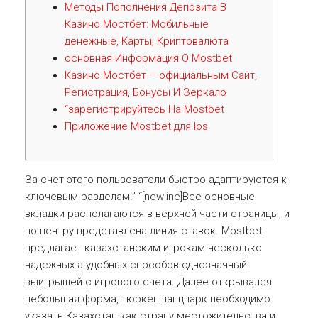
Методы Пополнения Депозита В
Казино Мостбет: Мобильные
денежные, Карты, Криптовалюта
основная Информация О Mostbet
Казино Мостбет – официальным Сайт,
Регистрация, Бонусы И Зеркало
“зарегистрируйтесь На Mostbet
Приложение Mostbet для Ios
За счет этого пользователи быстро адаптируются к
ключевым разделам.” “[newline]Все основные
вкладки располагаются в верхней части страницы, и
по центру представлена линия ставок. Mostbet
предлагает казахстанским игрокам несколько
надежных а удобных способов однозначный
выигрышей с игрового счета. Далее открывался
небольшая форма, тюркеншанцпарк необходимо
указать Казахстан как страну местожительства и