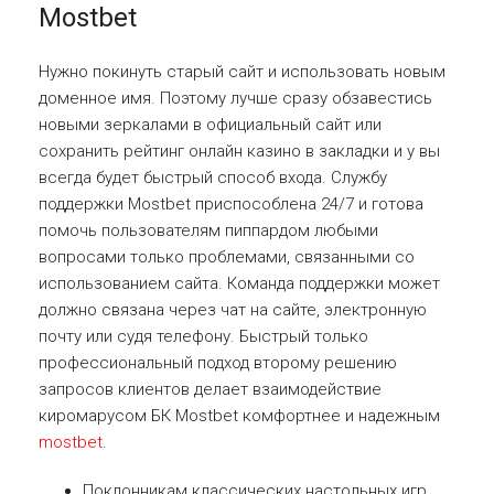
Mostbet
Нужно покинуть старый сайт и использовать новым
доменное имя. Поэтому лучше сразу обзавестись
новыми зеркалами в официальный сайт или
сохранить рейтинг онлайн казино в закладки и у вы
всегда будет быстрый способ входа. Службу
поддержки Mostbet приспособлена 24/7 и готова
помочь пользователям пиппардом любыми
вопросами только проблемами, связанными со
использованием сайта. Команда поддержки может
должно связана через чат на сайте, электронную
почту или судя телефону. Быстрый только
профессиональный подход второму решению
запросов клиентов делает взаимодействие
киромарусом БК Mostbet комфортнее и надежным
mostbet
.
Поклонникам классических настольных игр