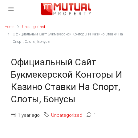
Home
Uncategorized
Официальный Сайт Букмекерской Конторы И Казино Ставки На
Спорт, Слоты, Бонусы
Официальный Сайт
Букмекерской Конторы И
Казино Ставки На Спорт,
Слоты, Бонусы
1 year ago
Uncategorized
1