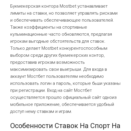
Букмекерская контора Mostbet устанавливает
лимиты на ставки, но позволяет управлять рисками
и обеспечивать обеспечивающее пользователей.
Также коэффициенты на спортивные
кульминационные часто обновляются, предлагая
игрокам выгодные обстоятельств для ставок.
Только делает Mostbet конкурентоспособным
выбором среди других букмекерских контор,
предоставив игрокам возможность
максимизировать свои выигрыши. Для входа в
аккаунт Мостбет пользователям необходимо
использовать логин а пароль, которые бьши указаны
при регистрации. Вход на сайт Мостбет
осуществляется прошло официальный сайт одноиз
мобильное приложение, обеспечивается удобный
доступ нему ставкам и играм.
Особенности Ставок На Спорт На