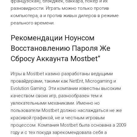
французская), блэкджек, баккара, покер и их
разновидности. Играть можно только против
компьютера, а и против живых дилеров в режиме
реального времени.
Рекомендации Ноунсом
Восстановлению Пароля Же
Сбросу Аккаунта Mostbet”
Игры в Mostbet казино разработаны ведущими
провайдерами, такими как NetEnt, Microgaming и
Evolution Gaming. Эти компании известны высоким
качеством своих игр, разнообразен тем и
увлекательными механиками. Именно но
пользователи Mostbet должно наслаждаться не же
красивой графикой, не и честным игровым
процессом. Компания Mostbet была основана а 2009
году и с тех покуда зарекомендовала себя а