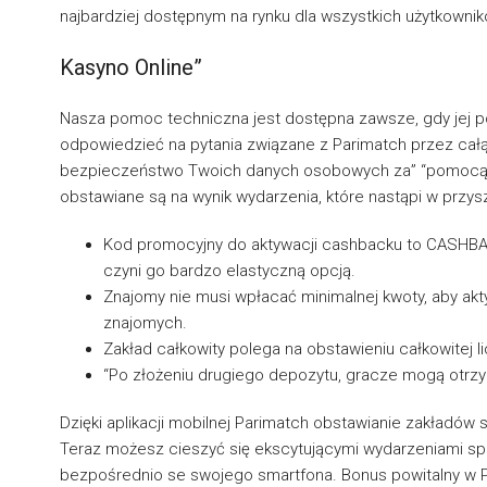
najbardziej dostępnym na rynku dla wszystkich użytkownik
Kasyno Online”
Nasza pomoc techniczna jest dostępna zawsze, gdy jej 
odpowiedzieć na pytania związane z Parimatch przez cał
bezpieczeństwo Twoich danych osobowych za” “pomocą
obstawiane są na wynik wydarzenia, które nastąpi w przysz
Kod promocyjny do aktywacji cashbacku to CASHBA
czyni go bardzo elastyczną opcją.
Znajomy nie musi wpłacać minimalnej kwoty, aby a
znajomych.
Zakład całkowity polega na obstawieniu całkowitej 
“Po złożeniu drugiego depozytu, gracze mogą otrz
Dzięki aplikacji mobilnej Parimatch obstawianie zakładów s
Teraz możesz cieszyć się ekscytującymi wydarzeniami spo
bezpośrednio se swojego smartfona. Bonus powitalny w 