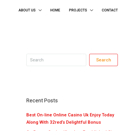
ABOUT US
HOME
PROJECTS
CONTACT
Search
Recent Posts
Best On-line Online Casino Uk Enjoy Today
Along With 32red’s Delightful Bonus