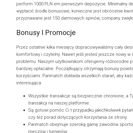
perform 1000 PLN em pierwszym depozycie. Minimalny dep
wypłacić środki bonusowe, konieczne jest obrócenie kwo
przyznawane jest 150 darmowych spinów, company zwięk
Bonusy I Promocje
Przez ostatnie kilka miesięcy dopracowywaliśmy cały design
komfortowy i czytelny. Nawet jeśli jesteś jeszcze nowy 
problemu. Naszym użytkownikom oferujemy różnorodne pr
bardziej opłacalne. Początkujący otrzymają bonusy powit
korzyściami. Parimatch dokłada wszelkich starań, aby każda
interesująca.
Wszystkie transakcje są bezpiecznie chronione, a 
transakcji na naszej platformie.
Są gotowi pomóc Ci t przypadku jakichkolwiek pyta
czy też porad dotyczących korzystania ze strony.
Parimatch obejmuje szeroką gamę zawodów sportow
meczów i turniejów.