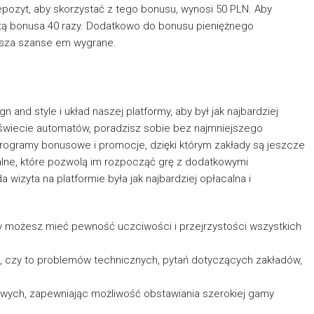
ozyt, aby skorzystać z tego bonusu, wynosi 50 PLN. Aby
tą bonusa 40 razy. Dodatkowo do bonusu pieniężnego
sza szanse em wygrane.
 and style i układ naszej platformy, aby był jak najbardziej
w świecie automatów, poradzisz sobie bez najmniejszego
ogramy bonusowe i promocje, dzięki którym zakłady są jeszcze
alne, które pozwolą im rozpocząć grę z dodatkowymi
 wizyta na platformie była jak najbardziej opłacalna i
Ty możesz mieć pewność uczciwości i przejrzystości wszystkich
ń, czy to problemów technicznych, pytań dotyczących zakładów,
ych, zapewniając możliwość obstawiania szerokiej gamy