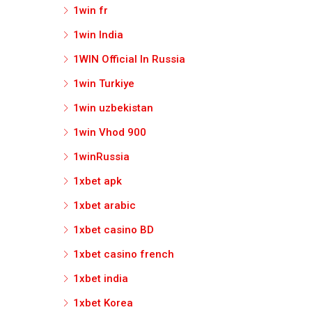
1win fr
1win India
1WIN Official In Russia
1win Turkiye
1win uzbekistan
1win Vhod 900
1winRussia
1xbet apk
1xbet arabic
1xbet casino BD
1xbet casino french
1xbet india
1xbet Korea