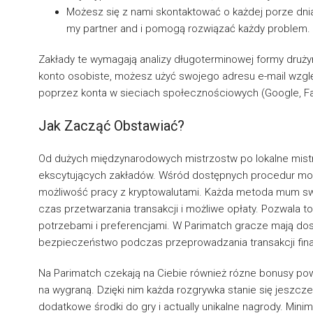
Możesz się z nami skontaktować o każdej porze dnia
my partner and i pomogą rozwiązać każdy problem.
Zakłady te wymagają analizy długoterminowej formy druży
konto osobiste, możesz użyć swojego adresu e-mail wzglę
poprzez konta w sieciach społecznościowych (Google, Fa
Jak Zacząć Obstawiać?
Od dużych międzynarodowych mistrzostw po lokalne mist
ekscytujących zakładów. Wśród dostępnych procedur można
możliwość pracy z kryptowalutami. Każda metoda mum swo
czas przetwarzania transakcji i możliwe opłaty. Pozwala 
potrzebami i preferencjami. W Parimatch gracze mają do
bezpieczeństwo podczas przeprowadzania transakcji fin
Na Parimatch czekają na Ciebie również rózne bonusy pow
na wygraną. Dzięki nim każda rozgrywka stanie się jeszcze
dodatkowe środki do gry i actually unikalne nagrody. Mini