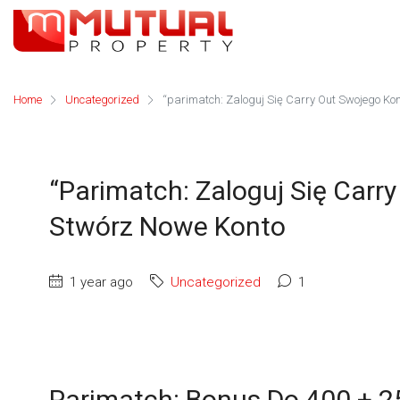
Home
Uncategorized
“parimatch: Zaloguj Się Carry Out Swojego Ko
“parimatch: Zaloguj Się Carr
Stwórz Nowe Konto
1 year ago
Uncategorized
1
Parimatch: Bonus Do 400 + 