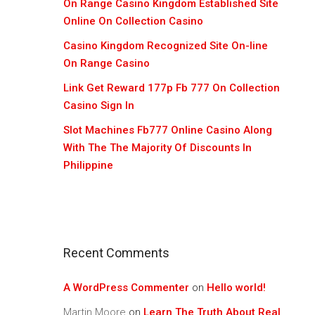
On Range Casino Kingdom Established Site
Online On Collection Casino
Casino Kingdom Recognized Site On-line
On Range Casino
Link Get Reward 177p Fb 777 On Collection
Casino Sign In
Slot Machines Fb777 Online Casino Along
With The The Majority Of Discounts In
Philippine
Recent Comments
A WordPress Commenter
on
Hello world!
Martin Moore
on
Learn The Truth About Real