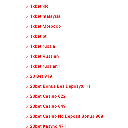
1xbet KR
1xbet malaysia
1xbet Morocco
1xbet pt
1xbet russia
1xbet Russian
1xbet russian1
20 Bet 819
20bet Bonus Bez Depozytu 11
20bet Casino 622
20bet Casino 649
20bet Casino No Deposit Bonus 808
20bet Kasyno 471