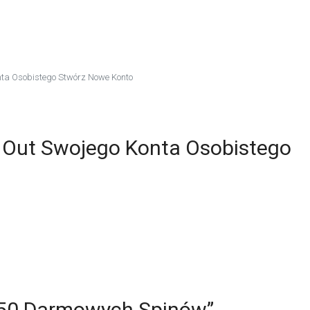
nta Osobistego Stwórz Nowe Konto
y Out Swojego Konta Osobistego
250 Darmowych Spinów”