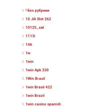
! Без рубрики
10 Jili Slot 262
10125_sat
1113i
146
1w
1win
1win Apk 330
1Win Brasil
1win Brasil 422
1win Brazil
1win casino spanish