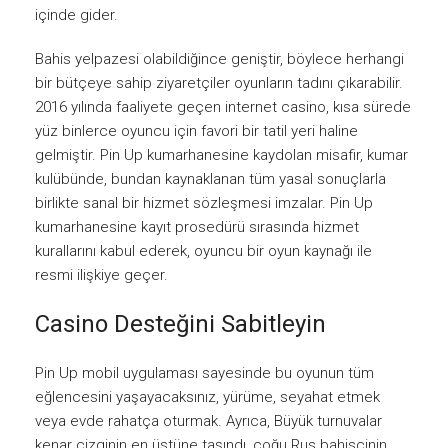
içinde gider.
Bahis yelpazesi olabildiğince geniştir, böylece herhangi
bir bütçeye sahip ziyaretçiler oyunların tadını çıkarabilir.
2016 yılında faaliyete geçen internet casino, kısa sürede
yüz binlerce oyuncu için favori bir tatil yeri haline
gelmiştir. Pin Up kumarhanesine kaydolan misafir, kumar
kulübünde, bundan kaynaklanan tüm yasal sonuçlarla
birlikte sanal bir hizmet sözleşmesi imzalar. Pin Up
kumarhanesine kayıt prosedürü sırasında hizmet
kurallarını kabul ederek, oyuncu bir oyun kaynağı ile
resmi ilişkiye geçer.
Casino Desteğini Sabitleyin
Pin Up mobil uygulaması sayesinde bu oyunun tüm
eğlencesini yaşayacaksınız, yürüme, seyahat etmek
veya evde rahatça oturmak. Ayrıca, Büyük turnuvalar
kenar çizginin en üstüne taşındı, çoğu Rus bahisçinin