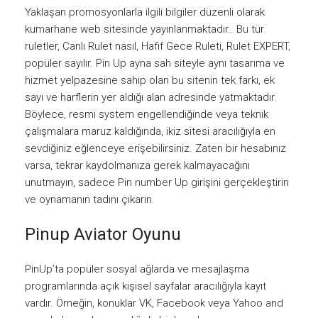
Yaklaşan promosyonlarla ilgili bilgiler düzenli olarak
kumarhane web sitesinde yayınlanmaktadır.. Bu tür
ruletler, Canlı Rulet nasıl, Hafif Gece Ruleti, Rulet EXPERT,
popüler sayılır. Pin Up ayna sah siteyle aynı tasarıma ve
hizmet yelpazesine sahip olan bu sitenin tek farkı, ek
sayı ve harflerin yer aldığı alan adresinde yatmaktadır.
Böylece, resmi system engellendiğinde veya teknik
çalışmalara maruz kaldığında, ikiz sitesi aracılığıyla en
sevdiğiniz eğlenceye erişebilirsiniz. Zaten bir hesabınız
varsa, tekrar kaydolmanıza gerek kalmayacağını
unutmayın, sadece Pin number Up girişini gerçekleştirin
ve oynamanın tadını çıkarın.
Pinup Aviator Oyunu
PinUp’ta popüler sosyal ağlarda ve mesajlaşma
programlarında açık kişisel sayfalar aracılığıyla kayıt
vardır. Örneğin, konuklar VK, Facebook veya Yahoo and