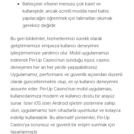
Bahisçinin ofisinin menüsü çok basit ve
kullanışlıdır, ancak ücretli modda nasıl bahis
yapılacağını öğrenmek için talimatları okumak
gereksiz değildir.
Bu geri bildirimler, hizmetlerimizi sürekli olarak
geliştirmemize empieza kullanıcı deneyimini
iyileştirmemize yardımcı olur. Mobil uygulamamızı
indirerek Pin-Up Casino’nun sunduğu eşsiz casino
deneyimini her an her yerde yaşayabilirsiniz.
Uygulamamız, performans ve güvenlik açısından düzenli
olarak güncellenmekte olup, en iyi kullanıcı deneyimini
assurée eder. Pin-Up Casino’nun mobil uygulaması,
kullanıcılarımıza modern ve kullanıcı dostu bir arayüz
sunar. İster iOS ister Android işletim sistemine sahip
olun, uygulamamız tüm cihazlarla uyumludur ve kolayca
indirilip kullanılabilir. Bu alternatif yöntemler, Pin-Up
Casino’ya sorunsuz ve güvenli bir erişim sunmak için
tasarlanmıştır.