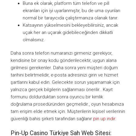
Buna ek olarak, platform tüm telefon ve pill
ekranları için iyi uyarlanmıştır, bu de uma oyunları
normal bir tarayıcıda çalıştırmanıza olanak tanır.
Katsayının yükselmesini bekleyebilirsiniz, ancak
uçak her an uçarak gidebileceğinden dikkatli
olmalısınız.
Daha sonra telefon numaranızı girmeniz gerekiyor,
kendisine bir onay kodu gönderilecektir, uygun alana
girilmesi gerekenler. Daha sonra yeni müşteri doğum
tarihini belirtmelidir, e-posta adresinizi girin ve hizmet
şartlarını kabul edin. Gelecekte sorun yaşamamak için
yalnızca gerçek bilgilerin sağlanması önerilir.. Kayıt
formunu doldurduktan sonra oyuncu bir kimlik
doğrulama prosedüründen geçmelidir., oyun hesabınıza
tam erişim elde etmek için. Müşterilerin kişisel verilerinin
güvenliği bahis şirketi tarafından sağlanır
pin up indir
.
Pin-Up Casino Türkiye Sah Web Sitesi: