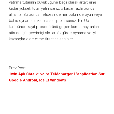
yatırma tutarının büyüklüğüne bağlı olarak artar; eine
kadar yüksek tutar yatırırsanız, o kadar fazla bonus
alırsınız. Bu bonus neticesinde her bölümde oyun veya
bahis oynama imkanına sahip olursunuz. Pin Up
kulübünde kayıt prosedürünü geçen kumar hayranları,
afin de için çevrimiçi slotları özgürce oynama ve iyi
kazançlar elde etme fırsatına sahipler.
Prev Post
1win Apk Côte-d’ivoire Télécharger L’application Sur
Google Android, Ios Et Windows