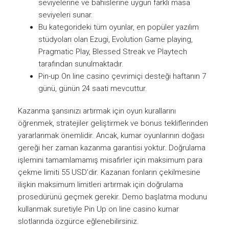
seviyelerine ve bahislerine uygun farklı masa
seviyeleri sunar.
Bu kategorideki tüm oyunlar, en popüler yazılım
stüdyoları olan Ezugi, Evolution Game playing,
Pragmatic Play, Blessed Streak ve Playtech
tarafından sunulmaktadır.
Pin-up On line casino çevrimiçi desteği haftanın 7
günü, günün 24 saati mevcuttur.
Kazanma şansınızı artırmak için oyun kurallarını
öğrenmek, stratejiler geliştirmek ve bonus tekliflerinden
yararlanmak önemlidir. Ancak, kumar oyunlarının doğası
gereği her zaman kazanma garantisi yoktur. Doğrulama
işlemini tamamlamamış misafirler için maksimum para
çekme limiti 55 USD’dir. Kazanan fonların çekilmesine
ilişkin maksimum limitleri artırmak için doğrulama
prosedürünü geçmek gerekir. Demo başlatma modunu
kullanmak suretiyle Pin Up on line casino kumar
slotlarında özgürce eğlenebilirsiniz.