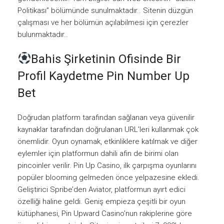
Politikası” bölümünde sunulmaktadır.. Sitenin düzgün
çalışması ve her bölümün açılabilmesi için çerezler
bulunmaktadır..
Bahis Şirketinin Ofisinde Bir
Profil Kaydetme Pin Number Up
Bet
Doğrudan platform tarafından sağlanan veya güvenilir
kaynaklar tarafından doğrulanan URL’leri kullanmak çok
önemlidir. Oyun oynamak, etkinliklere katılmak ve diğer
eylemler için platformun dahili afin de birimi olan
pincoinler verilir. Pin Up Casino, ilk çarpışma oyunlarını
popüler blooming gelmeden önce yelpazesine ekledi.
Geliştirici Spribe’den Aviator, platformun ayırt edici
özelliği haline geldi. Geniş empieza çeşitli bir oyun
kütüphanesi, Pin Upward Casino’nun rakiplerine göre