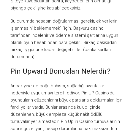
Siteye kaydolduktan sonra, kaybedenlerin olmadığı
piyango çekilişine katılabileceksiniz.
Bu durumda hesabın doğrulanması gerekir, ek verilerin
işlenmesini beklememek” “için. Başvuru casino
tarafından incelenir ve ödeme sistemi şartlarına uygun
olarak oyun hesabından para çekilir.. Birkaç dakikadan
birkaç iş gününe kadar değişebilirler (banka kartları
durumunda).
Pin Upward Bonusları Nelerdir?
Ancak yine de çoğu bahisçi, sağladığı avantajlar
nedeniyle uygulamayı tercih ediyor. Pin-UP Casino’da,
oyuncuların cüzdanlarını büyük paralarla doldurmaları için
farklı yollar vardır. Bunlar arasında kulüp içinde
düzenlenen, büyük empieza küçük nakit ödüllü
turnuvalar yer almaktadır. Pin Up in Casino turnuvalarının
sobre güzel yanı, hesap durumlarına bakılmaksızın tüm