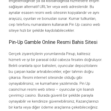
engellendiğinde ya da kısıtlandığında hizmetlere erişim
sağlayan alternatif URL’ler veya web adresleridir. Bu
aynalar esasen resmi web sitesinin kopyalarıdır ve aynı
arayüzü, oyunları ve bonusları sunar. Kumar tutkunları,
cep telefonu numaralarını kullanarak Pin Up casino web
siteye hızlı bir şekilde kaydolabilecekler.
Pin-Up Gamble Online Resmi Bahis Sitesi
Gerçek ziyaretçilerin yorumlarında Pinup, kalitesiz
hizmeti ve iyi bir parasal ödül cabeza fırsatını doğruluyor.
Belirli oranlarla spor bahisleri, oyuncular depozitolarını
bu çarpan kadar artırabilecekler, eğer tahmin doğru
çıkarsa. Resmi internet sitesinde olduğu gibi
oynayabilirsiniz, ve kumarhane yazılımında. Pin Up
casino’nun resmi web sitesi – oyuncular için lisanslı
çevrimiçi casino. Burada güvenli bir şekilde parayla
oynayabilir ve kendinize güvenebilirsiniz, Kazançlarınızı
bir karta veya diğer ödeme araçlarına çekebileceğiniz.