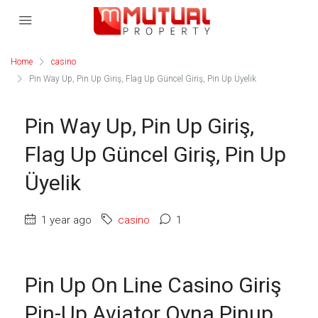
Home
casino
Pin Way Up, Pin Up Giriş, Flag Up Güncel Giriş, Pin Up Üyelik
Pin Way Up, Pin Up Giriş,
Flag Up Güncel Giriş, Pin Up
Üyelik
1 year ago
casino
1
Pin Up On Line Casino Giriş
Pin-Up Aviator Oyna Pinup