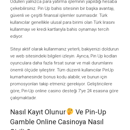
Ödülleri yalnızca para yatırma işleminin yapıldığı hesaba
çekebilirsiniz. Pin Up bahis sitesinin bir başka avantajı,
güvenli ve çeşitli finansal işlemler sunmasıdır. Türk
kullanıcılar genellikle ulusal para birimi olan Türk lirasını
kullanmayı ve kredi kartlarıyla bahis oynamayı tercih
ediyor.
Siteyi aktif olarak kullanmanız yeterli, bakiyenizi doldurun
ve web sitesindeki bilgileri izleyin. Ayrıca, Pin Up kodları
oyunculara daha fazla fırsat sunar ve mali durumlarını
önemli ölçüde iyileştirir. Tüm düzenli kullanıcılar PinUp
kumarhanesinde bonus kodu alabilir, ve bunun için
promosyonları takip etmeniz gerekiyor. Geliştiricilere
göre, Pin-Up online casino desteği 7’ye 24 esasına göre
çalışmaktadır.
Nasıl Kayıt Olunur
Ve Pin-Up
Gamble Online Casinoya Nasıl