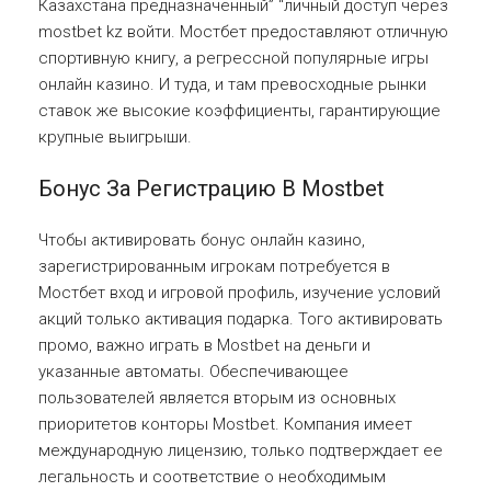
Казахстана предназначенный” “личный доступ через
mostbet kz войти. Мостбет предоставляют отличную
спортивную книгу, а регрессной популярные игры
онлайн казино. И туда, и там превосходные рынки
ставок же высокие коэффициенты, гарантирующие
крупные выигрыши.
Бонус За Регистрацию В Mostbet
Чтобы активировать бонус онлайн казино,
зарегистрированным игрокам потребуется в
Мостбет вход и игровой профиль, изучение условий
акций только активация подарка. Того активировать
промо, важно играть в Mostbet на деньги и
указанные автоматы. Обеспечивающее
пользователей является вторым из основных
приоритетов конторы Mostbet. Компания имеет
международную лицензию, только подтверждает ее
легальность и соответствие о необходимым