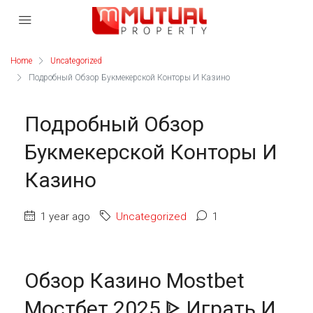
Home
Uncategorized
Подробный Обзор Букмекерской Конторы И Казино
Подробный Обзор
Букмекерской Конторы И
Казино
1 year ago
Uncategorized
1
Обзор Казино Mostbet
Мостбет 2025 ᐈ Играть И