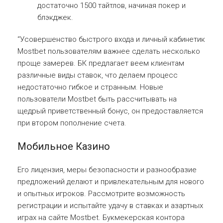
достаточно 1500 тайтлов, начиная покер и
блэкджек.
“Усовершенство быстрого входа и личный кабинетик
Mostbet пользователям важнее сделать несколько
проще замерев. БК предлагает веем клиентам
различные виды ставок, что делаем процесс
недостаточно гибкое и странным. Новые
пользователи Mostbet быть рассчитывать на
щедрый приветственный бонус, он предоставляется
при втором пополнение счета.
Мобильное Казино
Его лицензия, меры безопасности и разнообразие
предложений делают и привлекательным для нового
и опытных игроков. Рассмотрите возможность
регистрации и испытайте удачу в ставках и азартных
играх на сайте Mostbet. Букмекерская контора