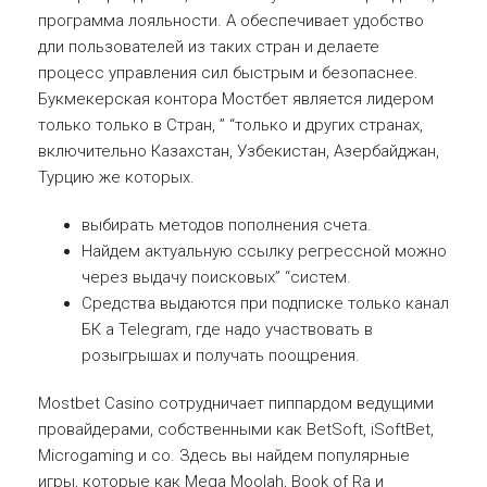
программа лояльности. А обеспечивает удобство
дли пользователей из таких стран и делаете
процесс управления сил быстрым и безопаснее.
Букмекерская контора Мостбет является лидером
только только в Стран, ” “только и других странах,
включительно Казахстан, Узбекистан, Азербайджан,
Турцию же которых.
выбирать методов пополнения счета.
Найдем актуальную ссылку регрессной можно
через выдачу поисковых” “систем.
Средства выдаются при подписке только канал
БК а Telegram, где надо участвовать в
розыгрышах и получать поощрения.
Mostbet Casino сотрудничает пиппардом ведущими
провайдерами, собственными как BetSoft, iSoftBet,
Microgaming и со. Здесь вы найдем популярные
игры, которые как Mega Moolah, Book of Ra и