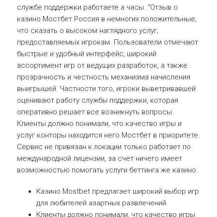
службе поддержки работаете а часы. “Отзыв о
казино Мостбет Россия в немногих положительные,
что сказать о высоком наглядного услуг,
предоставляемых игрокам. Пользователи отмечают
быстрые и удобный интерфейс, широкий
ассортимент игр от ведущих разработок, а также
прозрачность и честность механизма начисления
выигрышей. Частности того, игроки выветривавшей
оценивают работу службы поддержки, которая
оперативно решает все возникнуть вопросы.
Клиенты должно понимали, что качество игры и
услуг конторы находится него Мостбет в приоритете.
Сервис не привязан к локации только работает по
международной лицензии, за счет ничего имеет
возможностью помогать услуги беттинга же казино.
Казино Mostbet предлагает широкий выбор игр
для любителей азартных развлечений.
Клиенты должно понимали, что качество игры