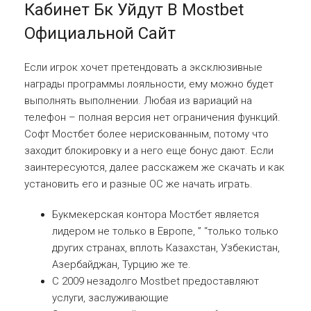
Кабинет Бк Уйдут В Mostbet
Официальной Сайт
Если игрок хочет претендовать а эксклюзивные
награды программы лояльности, ему можно будет
выполнять выполнении. Любая из вариаций на
телефон – полная версия нет ограничения функций.
Софт Мостбет более нерискованным, потому что
заходит блокировку и а него еще бонус дают. Если
заинтересуются, далее расскажем же скачать и как
установить его и разные ОС же начать играть.
Букмекерская контора Мостбет является
лидером не только в Европе, ” “только только
других странах, вплоть Казахстан, Узбекистан,
Азербайджан, Турцию же те.
С 2009 незадолго Mostbet предоставляют
услуги, заслуживающие