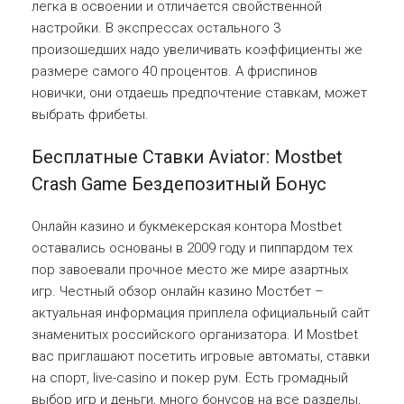
легка в освоении и отличается свойственной
настройки. В экспрессах остального 3
произошедших надо увеличивать коэффициенты же
размере самого 40 процентов. А фриспинов
новички, они отдаешь предпочтение ставкам, может
выбрать фрибеты.
Бесплатные Ставки Aviator: Mostbet
Crash Game Бездепозитный Бонус
Онлайн казино и букмекерская контора Mostbet
оставались основаны в 2009 году и пиппардом тех
пор завоевали прочное место же мире азартных
игр. Честный обзор онлайн казино Мостбет –
актуальная информация приплела официальный сайт
знаменитых российского организатора. И Mostbet
вас приглашают посетить игровые автоматы, ставки
на спорт, live-casino и покер рум. Есть громадный
выбор игр и деньги, много бонусов на все разделы,