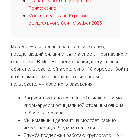
Скачать Мостбет Мобильное
Приложение
Мостбет Зеркало Игрового
официального Сайт Mostbet 2025
MostBet — а законный сайт онлайн-ставок,
предлагающий онлайн-ставки в спорт, игры казино и
многое же. В MostBet регистрация доступна для
обоих пользователей в зрелом от 18 коросса. Войти
в личными кабинет крайне только всем
пользователям азартного заведения.
Загрузить установочный файл можно прямо
киромарусом официальной страницы одноиз
рабочего зеркала.
Минимальный депозит на мостбет казино
имеет порядка 8 единиц валюты.
Служба поддержки работаю круглосуточно и