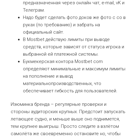
предназначенная через онлайн чат, e-mail, vK и
Телеграм.
Надо будет сделать фото доков же фото с со в
руках (по требованию) и забрать на
официальный сайт.
В Mostbet действую лимиты при выводе
средств, которые зависят от статуса игрока и
выбранной ей платежной системы.
Букмекерская контора Mostbet com
определяют минимальные и максимум лимиты
на пополнение и вывод
материальнопроизводственных, что
обеспечивает гибкость для пользователей.
Изюминка бренда – регулярные проверки и
стороны аудиторских крупных. Предстоит запускать
летающее судно, и меньше выше оно поднимется,
тем крупнее выигрыш. Просто следите а взлётом
самолёта же своевременно остановите но, чтобы