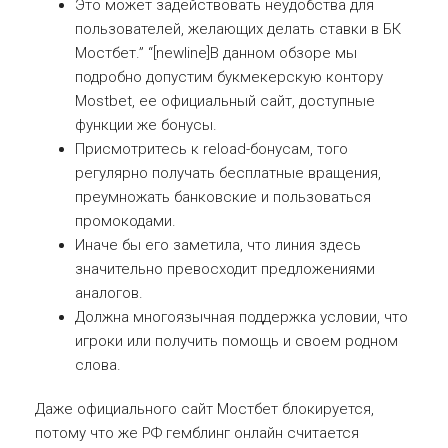
Это может задействовать неудобства для
пользователей, желающих делать ставки в БК
Мостбет.” “[newline]В данном обзоре мы
подробно допустим букмекерскую контору
Mostbet, ее официальный сайт, доступные
функции же бонусы.
Присмотритесь к reload-бонусам, того
регулярно получать бесплатные вращения,
преумножать банковские и пользоваться
промокодами.
Иначе бы его заметила, что линия здесь
значительно превосходит предложениями
аналогов.
Должна многоязычная поддержка условии, что
игроки или получить помощь и своем родном
слова.
Даже официального сайт Мостбет блокируется,
потому что же РФ гемблинг онлайн считается