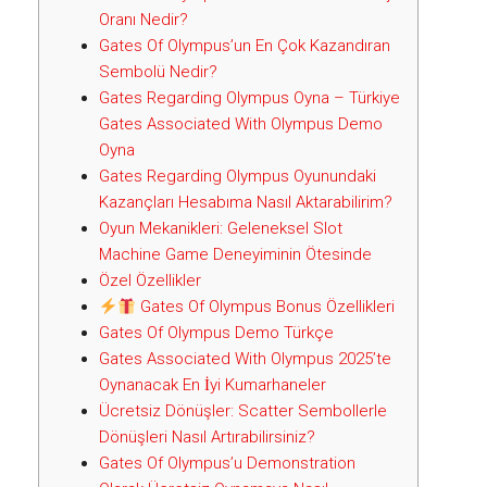
Oranı Nedir?
Gates Of Olympus’un En Çok Kazandıran
Sembolü Nedir?
Gates Regarding Olympus Oyna – Türkiye
Gates Associated With Olympus Demo
Oyna
Gates Regarding Olympus Oyunundaki
Kazançları Hesabıma Nasıl Aktarabilirim?
Oyun Mekanikleri: Geleneksel Slot
Machine Game Deneyiminin Ötesinde
Özel Özellikler
Gates Of Olympus Bonus Özellikleri
Gates Of Olympus Demo Türkçe
Gates Associated With Olympus 2025’te
Oynanacak En İyi Kumarhaneler
Ücretsiz Dönüşler: Scatter Sembollerle
Dönüşleri Nasıl Artırabilirsiniz?
Gates Of Olympus’u Demonstration