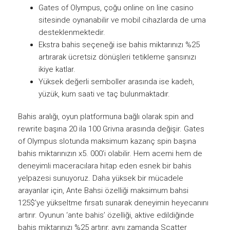
Gates of Olympus, çoğu online on line casino
sitesinde oynanabilir ve mobil cihazlarda de uma
desteklenmektedir.
Ekstra bahis seçeneği ise bahis miktarınızı %25
artırarak ücretsiz dönüşleri tetikleme şansınızı
ikiye katlar.
Yüksek değerli semboller arasında ise kadeh,
yüzük, kum saati ve taç bulunmaktadır.
Bahis aralığı, oyun platformuna bağlı olarak spin and
rewrite başına 20 ila 100 Grivna arasında değişir. Gates
of Olympus slotunda maksimum kazanç spin başına
bahis miktarınızın x5. 000’i olabilir. Hem acemi hem de
deneyimli maceracılara hitap eden esnek bir bahis
yelpazesi sunuyoruz. Daha yüksek bir mücadele
arayanlar için, Ante Bahsi özelliği maksimum bahsi
125$’ye yükseltme fırsatı sunarak deneyimin heyecanını
artırır. Oyunun ‘ante bahis’ özelliği, aktive edildiğinde
bahis miktarınızı %25 artırır, aynı zamanda Scatter