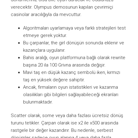
verecektir. Olympus demosunun kapıları çevrimiçi
casinolar aracılığıyla da mevcuttur.
Algoritmaları uyarlamaya veya farklı stratejileri test
etmeye gerek yoktur.
Bu çarpanlar, the girl dönüşün sonunda eklenir ve
kazançlara uygulanır.
Bahis aralığı, oyun platformuna bağlı olarak rewrite
başına 20 ila 100 Grivna arasında değişir.
Mavi taş en düşük kazanç sembolü iken, kırmızı
taş en yüksek değere sahiptir.
Ancak, firmaların oyun istatistikleri ve kazanma
olasılıkları gibi bilgileri sağlayabileceği ekranları
bulunmaktadır.
Scatter olarak, some veya daha fazlası ücretsiz dönüş
turunu tetikler. Çarpan olarak ise x2 ile x500 arasında
rastgele bir değer kazandırır. Bu nedenle, serbest
dönümler sadece oyun alanına 4 veya daha fazla