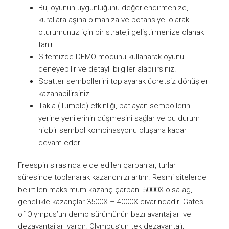
Bu, oyunun uygunluğunu değerlendirmenize,
kurallara aşina olmanıza ve potansiyel olarak
oturumunuz için bir strateji geliştirmenize olanak
tanır.
Sitemizde DEMO modunu kullanarak oyunu
deneyebilir ve detaylı bilgiler alabilirsiniz.
Scatter sembollerini toplayarak ücretsiz dönüşler
kazanabilirsiniz.
Takla (Tumble) etkinliği, patlayan sembollerin
yerine yenilerinin düşmesini sağlar ve bu durum
hiçbir sembol kombinasyonu oluşana kadar
devam eder.
Freespin sırasında elde edilen çarpanlar, turlar
süresince toplanarak kazancınızı artırır. Resmi sitelerde
belirtilen maksimum kazanç çarpanı 5000X olsa ag,
genellikle kazançlar 3500X – 4000X civarındadır. Gates
of Olympus’un demo sürümünün bazı avantajları ve
dezavantajları vardır. Olympus’un tek dezavantajı,