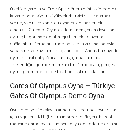
Özellikle çarpan ve Free Spin dönemlerini takip ederek
kazanç potansiyelinizi yükseltebilirsiniz. Hile aramak
yerine, sabırlı ve kontrollü oynamak daha verimli
olacaktır. Gates of Olympus tamamen şansa dayalı bir
oyun gibi görünse de stratejik hamlelerle avantaj
sağlanabilir. Demo sürümde bahislerinizi sanal parayla
yaparsınız ve kazanımlar ag sanal olur. Ancak bu sayede
oyunun nasıl çalıştığını anlamak, çarpanların nasıl
tetiklendiğini görmek mümkündür. Demo oyun, gerçek
oyuna geçmeden önce best bir alıştırma alanıdır.
Gates Of Olympus Oyna – Türkiye
Gates Of Olympus Demo Oyna
Oyun hem yeni başlayanlar hem de tecrübeli oyuncular
için uygundur. RTP (Return in order to Player), bir slot
machine game oyununun oyuncuya geri ödeme oranını