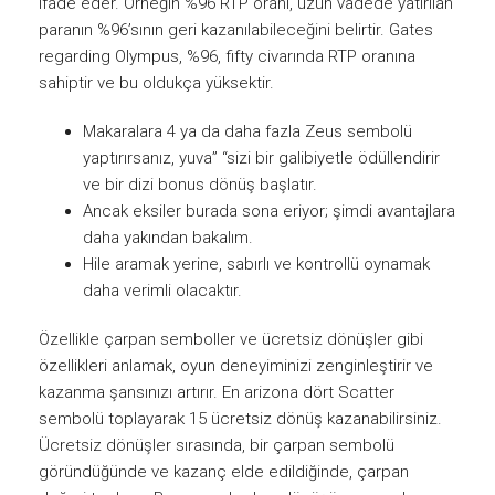
ifade eder. Örneğin %96 RTP oranı, uzun vadede yatırılan
paranın %96’sının geri kazanılabileceğini belirtir. Gates
regarding Olympus, %96, fifty civarında RTP oranına
sahiptir ve bu oldukça yüksektir.
Makaralara 4 ya da daha fazla Zeus sembolü
yaptırırsanız, yuva” “sizi bir galibiyetle ödüllendirir
ve bir dizi bonus dönüş başlatır.
Ancak eksiler burada sona eriyor; şimdi avantajlara
daha yakından bakalım.
Hile aramak yerine, sabırlı ve kontrollü oynamak
daha verimli olacaktır.
Özellikle çarpan semboller ve ücretsiz dönüşler gibi
özellikleri anlamak, oyun deneyiminizi zenginleştirir ve
kazanma şansınızı artırır. En arizona dört Scatter
sembolü toplayarak 15 ücretsiz dönüş kazanabilirsiniz.
Ücretsiz dönüşler sırasında, bir çarpan sembolü
göründüğünde ve kazanç elde edildiğinde, çarpan