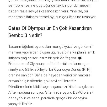
semboller yerine düştüğünde tek bir döndürmeden
birden fazla seviyeli kazanca izin verir. Yine de, bu
maceranın ihtişamı temel oyunun çok ötesine uzanıyor.
Gates Of Olympus’un En Çok Kazandıran
Sembolü Nedir?
Tasarım öğeleri, oyuncuları mor gökyüzü ve görkemli
mermer yapılardan oluşan uğursuz bir arka planla antik
ihtişam çağına sorunsuz bir şekilde taşıyor. 🌩
Entrances of Olympus, endüstri ortalamalarını aşan
ninety six, 5%’lik etkileyici bir Oyuncuya Dönüş (RTP)
oranına sahiptir. Daha da heyecan verici bir macera
arayanlar için sitemiz, çok sevilen Ücretsiz
Döndürmelerin kilidini açma şansınızı iki katına çıkaran
Ante modunu sunuyor. Sitemizde oyunu DEMO olarak
deneyebilir ve sanal paralarla gerçek bir deneyim
yaşayabilirsiniz.