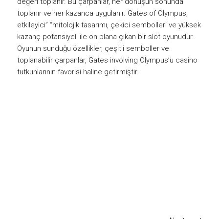
değeri toplanır. Bu çarpanlar, her dönüşün sonunda
toplanır ve her kazanca uygulanır. Gates of Olympus,
etkileyici” “mitolojik tasarımı, çekici sembolleri ve yüksek
kazanç potansiyeli ile ön plana çıkan bir slot oyunudur.
Oyunun sunduğu özellikler, çeşitli semboller ve
toplanabilir çarpanlar, Gates involving Olympus’u casino
tutkunlarının favorisi haline getirmiştir.