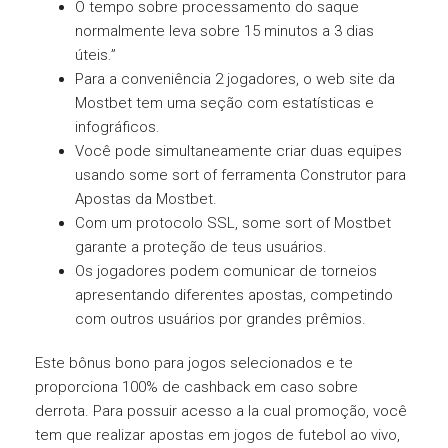
O tempo sobre processamento do saque
normalmente leva sobre 15 minutos a 3 dias
úteis.”
Para a conveniência 2 jogadores, o web site da
Mostbet tem uma seção com estatísticas e
infográficos.
Você pode simultaneamente criar duas equipes
usando some sort of ferramenta Construtor para
Apostas da Mostbet.
Com um protocolo SSL, some sort of Mostbet
garante a proteção de teus usuários.
Os jogadores podem comunicar de torneios
apresentando diferentes apostas, competindo
com outros usuários por grandes prêmios.
Este bônus bono para jogos selecionados e te
proporciona 100% de cashback em caso sobre
derrota. Para possuir acesso a la cual promoção, você
tem que realizar apostas em jogos de futebol ao vivo,