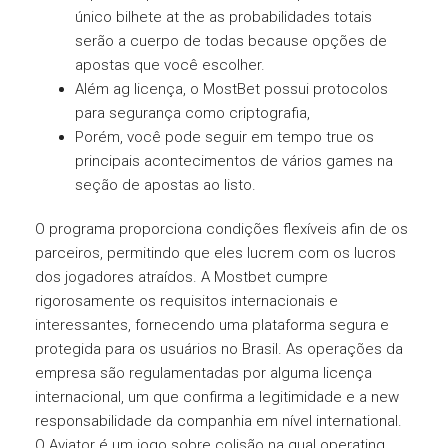
único bilhete at the as probabilidades totais
serão a cuerpo de todas because opções de
apostas que você escolher.
Além ag licença, o MostBet possui protocolos
para segurança como criptografia,
Porém, você pode seguir em tempo true os
principais acontecimentos de vários games na
seção de apostas ao listo.
O programa proporciona condições flexíveis afin de os
parceiros, permitindo que eles lucrem com os lucros
dos jogadores atraídos. A Mostbet cumpre
rigorosamente os requisitos internacionais e
interessantes, fornecendo uma plataforma segura e
protegida para os usuários no Brasil. As operações da
empresa são regulamentadas por alguma licença
internacional, um que confirma a legitimidade e a new
responsabilidade da companhia em nível international.
O Aviator é um jogo sobre colisão na qual operating