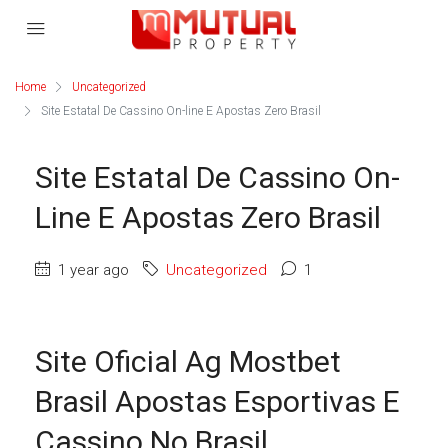
Home
Uncategorized
Site Estatal De Cassino On-line E Apostas Zero Brasil
Site Estatal De Cassino On-
Line E Apostas Zero Brasil
1 year ago
Uncategorized
1
Site Oficial Ag Mostbet
Brasil Apostas Esportivas E
Cassino No Brasil