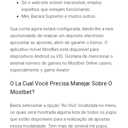
Se o web-site estiver inacessível, employ
espelhos que estejam funcionando.
Mini, Bacará Supremo e muitos outros.
Sua conta agora estará configurada, dando-lhe a new
oportunidade de realizar um depósito electronic
aproveitar as apostas, além de garantir o bônus. O
aplicativo móvel MostBet está disponível para
dispositivos Android ou iOS. Gostaria de mencionar o
avismal número de games no Mostbet Online casino,
especialmente o game Aviator.
O La Cual Você Precisa Manejar Sobre O
Mostbet?
Basta selecionar a opção “Ao Vivo” localizada no menu,
os quais será mostrada alguma lista de todos os jogos
que estão disponíveis para a realização de apostas
nessa modalidade. Tem mais de several mil jogos,