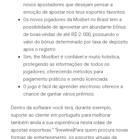
novos apostadores que desejam pensar a
emoção de apostar nos teus esportes favoritos.
Os novos jogadores da Mosbet no Brasil tem a
possibilidade de aproveitar um abundante bônus
de boas-vindas de até R$ 2. 000, possuindo o
valor do bônus determinado por taxa de depósito
após o registro.
Sim, the Mostbet é confiável e muito holistica,
protegendo as informações de todos os
jogadores, oferecendo métodos para
pagamento práticos e sendo licenciada.
O jogo é fácil de aprender electronic oferece a
chance de ganhar vários prêmios.
Dentro da software você terá, durante exemplo,
suporte ao cliente em português para melhorar
também ainda a sua experiência nesta odaie de
apostas esportivas.” “[newline]Para quem procura novas
formas de entretenimento, os esportes virtuais da