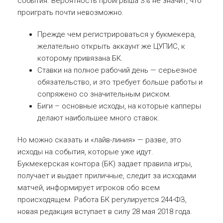
события. Вероятность проигрыша 3% не значит, что
проиграть почти невозможно.
Прежде чем регистрироваться у букмекера,
желательно открыть аккаунт же ЦУПИС, к
которому привязана БК.
Ставки на полное рабочий день — серьезное
обязательство, и это требует больше работы и
сопряжено со значительным риском.
Биги – основные исходы, на которые капперы
делают наибольшее много ставок.
Но можно сказать и «лайв-линия» — разве, это
исходы на события, которые уже идут.
Букмекерская контора (БК) задает правила игры,
получает и выдает приличные, следит за исходами
матчей, информирует игроков обо всем
происходящем. Работа БК регулируется 244-ФЗ,
новая редакция вступает в силу 28 мая 2018 года.