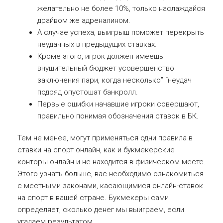
желательно не более 10%, только наслаждайся
драйвом же адреналином.
А случае успеха, выигрыш поможет перекрыть
неудачных в предыдущих ставках.
Кроме этого, игрок должен имеешь
внушительный бюджет усовершенство
заключения пари, когда несколько” “неудач
подряд опустошат банкролл.
Первые ошибки начавшие игроки совершают,
правильно понимая обозначения ставок в БК.
Тем не менее, могут применяться одни правила в
ставки на спорт онлайн, как и букмекерские
конторы онлайн и не находится в физическом месте.
Этого узнать больше, вас необходимо ознакомиться
с местными законами, касающимися онлайн-ставок
на спорт в вашей стране. Букмекеры сами
определяет, сколько денег мы выиграем, если
угадаем результатом.