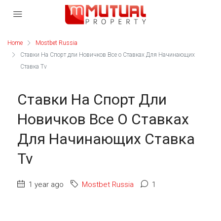
Home
Mostbet Russia
Ставки На Спорт дли Новичков Все о Ставках Для Начинающих
Ставка Tv
Ставки На Спорт Дли
Новичков Все О Ставках
Для Начинающих Ставка
Tv
1 year ago
Mostbet Russia
1