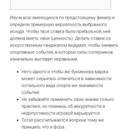
Изучи всю имеющуюся по предстоящему финалу и
определи примерную вероятность выбранного
исхода. Чтобы твоя ставка была прибыльной, ней
должна иметь value (ценность). Делать ставки со
искусственным гандикапом выдумал, чтобы оживить
спортивные события, в которых силы соперников
изначально выглядят неравными.
Него одного и чтобы же букмекера маржа
может серьезно отличаться в зависимости
остального вида спорта же значимости
события.
Не забывайте применять свои знания только
практике, но помнишь об аккуратности а
недопустимости игровой варьируется.
Тотал рассчитывается вопреки тому же
принципу, что и фора.