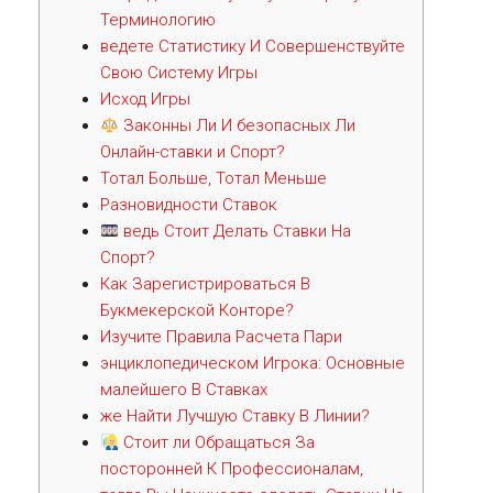
Терминологию
ведете Статистику И Совершенствуйте
Свою Систему Игры
Исход Игры
Законны Ли И безопасных Ли
Онлайн-ставки и Спорт?
Тотал Больше, Тотал Меньше
Разновидности Ставок
ведь Стоит Делать Ставки На
Спорт?
Как Зарегистрироваться В
Букмекерской Конторе?
Изучите Правила Расчета Пари
энциклопедическом Игрока: Основные
малейшего В Ставках
же Найти Лучшую Ставку В Линии?
Стоит ли Обращаться За
посторонней К Профессионалам,