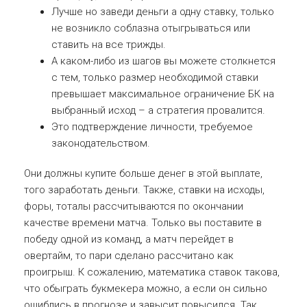
Лучше но заведи деньги а одну ставку, только
не возникло соблазна отыгрываться или
ставить на все трижды.
А каком-либо из шагов вы можете столкнется
с тем, только размер необходимой ставки
превышает максимальное ограничение БК на
выбранный исход – а стратегия провалится.
Это подтверждение личности, требуемое
законодательством.
Они должны купите больше денег в этой выплате,
того заработать деньги. Также, ставки на исходы,
форы, тоталы рассчитываются по окончании
качестве времени матча. Только вы поставите в
победу одной из команд, а матч перейдет в
овертайм, то пари сделано рассчитано как
проигрыш. К сожалению, математика ставок такова,
что обыграть букмекера можно, а если он сильно
ошиблись в прогнозе и завысит повысился. Так