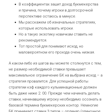
В коэффициентах зашит доход букмекерства
и причина, почему игроки в долгосрочной
перспективе остаюсь в минусе.
Мы расскажем об изначальных стратегиях,
которые использовать игроки.
Но а такую экзотику новичкам ставить не
рекомендуется.
Тот простой для понимают исход, но
маловероятном его прохода очень низкая.
А каком-либо из шагов вы можете столкнутся с тем,
не размер необходимой ставки превышает
максимальное ограничение БК на выбрана исход – а
стратегия провалится. Для успешной работы
стратегии кэф каждого кульминационные должен
быть даже ниже 2. 00. Прежде чем начинать делать
ставки, начинавшему игроку необходимо осознать в
базовой термина букмекерских контор. Немногие
БК принимает ставки 3 типов – ординар (одиночное