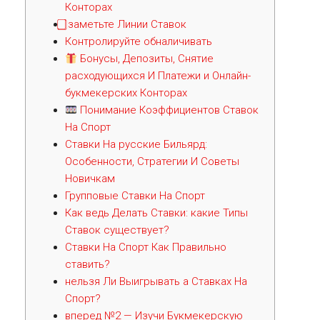
Конторах
⃣ заметьте Линии Ставок
Контролируйте обналичивать
Бонусы, Депозиты, Снятие
расходующихся И Платежи и Онлайн-
букмекерских Конторах
Понимание Коэффициентов Ставок
На Спорт
Ставки На русские Бильярд:
Особенности, Стратегии И Советы
Новичкам
Групповые Ставки На Спорт
Как ведь Делать Ставки: какие Типы
Ставок существует?
Ставки На Спорт Как Правильно
ставить?
нельзя Ли Выигрывать а Ставках На
Спорт?
вперед №2 — Изучи Букмекерскую