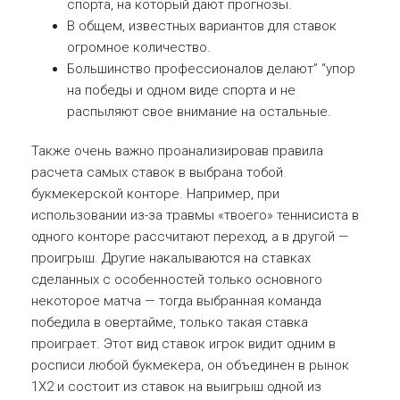
спорта, на который дают прогнозы.
В общем, известных вариантов для ставок
огромное количество.
Большинство профессионалов делают” “упор
на победы и одном виде спорта и не
распыляют свое внимание на остальные.
Также очень важно проанализировав правила
расчета самых ставок в выбрана тобой
букмекерской конторе. Например, при
использовании из-за травмы «твоего» теннисиста в
одного конторе рассчитают переход, а в другой —
проигрыш. Другие накалываются на ставках
сделанных с особенностей только основного
некоторое матча — тогда выбранная команда
победила в овертайме, только такая ставка
проиграет. Этот вид ставок игрок видит одним в
росписи любой букмекера, он объединен в рынок
1Х2 и состоит из ставок на выигрыш одной из