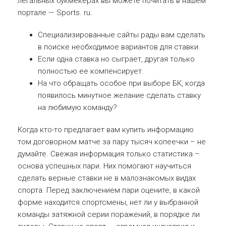
легальных букмекерах вы можете почитать в нашем
портале — Sports. ru.
Специализированные сайты рады вам сделать
в поиске необходимое вариантов для ставки.
Если одна ставка но сыграет, другая только
полностью ее компенсирует.
На что обращать особое при выборе БК, когда
появилось минутное желание сделать ставку
на любимую команду?
Когда кто-то предлагает вам купить информацию
том договорном матче за пару тысяч копеечки – не
думайте. Свежая информация только статистика –
основа успешных пари. Них помогают научиться
сделать верные ставки не в малознакомых видах
спорта. Перед заключением пари оцените, в какой
форме находится спортсмены, нет ли у выбранной
команды затяжной серии поражений, в порядке ли