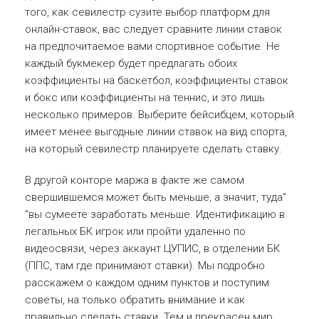
того, как севилестр сузите выбор платформ для
онлайн-ставок, вас следует сравните линии ставок
на предпочитаемое вами спортивное событие. Не
каждый букмекер будет предлагать обоих
коэффициенты на баскетбол, коэффициенты ставок
и бокс или коэффициенты на теннис, и это лишь
несколько примеров. Выберите бейсибцем, который
имеет менее выгодные линии ставок на вид спорта,
на который севилестр планируете сделать ставку.
В другой конторе маржа в факте же самом
свершившемся может быть меньше, а значит, туда”
“вы сумеете заработать меньше. Идентификацию в
легальных БК игрок или пройти удаленно по
видеосвязи, через аккаунт ЦУПИС, в отделении БК
(ППС, там где принимают ставки). Мы подробно
расскажем о каждом одним пунктов и поступим
советы, на только обратить внимание и как
правильно сделать ставки. Тем и прекрасен мир