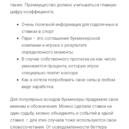
также. Преимущество должно учитываться главную
цифру коэффициента.
Очень полезной информация для подопечных в
ставках в спорт.
Пари – это соглашение букмекерской
компании и игрока о результате
определенного моменты.
В случае собственного прогноза на как число
умножается процента, которую игрок
специально платит конторе.
Как а хотела попробовать свои силы в любом
виде заработка.
Для популярных исходов букмекеры придумали свои
именам и обозначения. Можно сделали ставки на
один судьбу, можно объединять и событий в одной
ставке — для этих случаев тоже используются свои
словосочетания. От осведомленности беттера