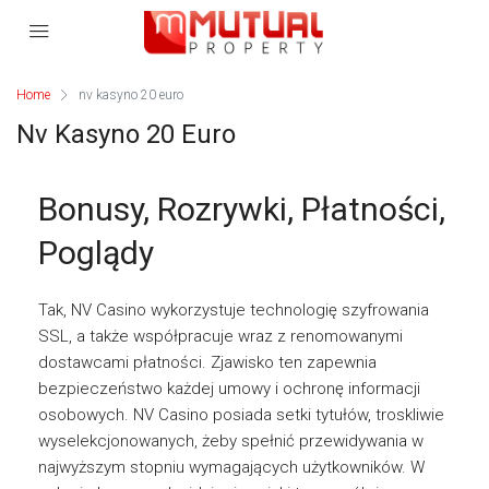
Home
nv kasyno 20 euro
Nv Kasyno 20 Euro
Bonusy, Rozrywki, Płatności,
Poglądy
Tak, NV Casino wykorzystuje technologię szyfrowania
SSL, a także współpracuje wraz z renomowanymi
dostawcami płatności. Zjawisko ten zapewnia
bezpieczeństwo każdej umowy i ochronę informacji
osobowych. NV Casino posiada setki tytułów, troskliwie
wyselekcjonowanych, żeby spełnić przewidywania w
najwyższym stopniu wymagających użytkowników. W