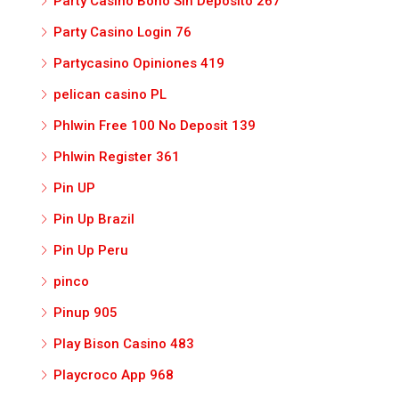
Party Casino Bono Sin Deposito 267
Party Casino Login 76
Partycasino Opiniones 419
pelican casino PL
Phlwin Free 100 No Deposit 139
Phlwin Register 361
Pin UP
Pin Up Brazil
Pin Up Peru
pinco
Pinup 905
Play Bison Casino 483
Playcroco App 968