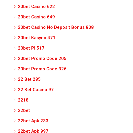
20bet Casino 622
20bet Casino 649
20bet Casino No Deposit Bonus 808
20bet Kasyno 471
20bet Pl 517
20bet Promo Code 205
20bet Promo Code 326
22 Bet 285
22 Bet Casino 97
2218
22bet
22bet Apk 233
22bet Apk 997