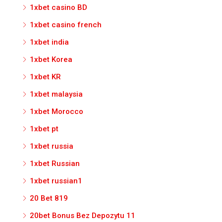
1xbet casino BD
1xbet casino french
1xbet india
1xbet Korea
1xbet KR
1xbet malaysia
1xbet Morocco
1xbet pt
1xbet russia
1xbet Russian
1xbet russian1
20 Bet 819
20bet Bonus Bez Depozytu 11