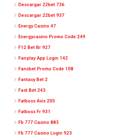
Descargar 22bet 736
Descargar 22bet 937
Energy Casino 47
Energycasino Promo Code 249
F12 Bet Br 927
Fairplay App Login 142
Fansbet Promo Code 108
Fantasy Bet 2
Fast Bet 243
Fatboss Avis 205
Fatboss Fr 931
Fb 777 Casino 883
Fb 777 Casino Login 923