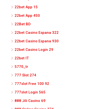
22bet App 15
22bet App 450
22Bet BD
22bet Casino Espana 322
22bet Casino Espana 930
22bet Casino Login 29
22bet IT
5770_tr
777 Slot 274
777slot Free 100 92
777slot Login 565
888 Jili Casino 69