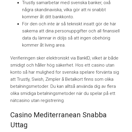
Trustly samarbetar med svenska banker, oxå
några skandinaviska, vilka gör att ni snabbt
kommer åt ditt bankkonto.
För den och inte är så tekniskt insatt gör de här
sakerna att dina personuppgifter och all finansiell
data du lämnar in döljs så att ingen obehörig
kommer åt living area.
Verifieringen sker elektroniskt via BankID, vilket är både
smidigt och håller hög säkerhet. Hos ett casino utan
konto så har mulighed for svenska spelare förvänta sig
att Trustly, Swish, Zimpler å Betalkort finns som olika
betalningsmetoder. Du kan alltså använda dig av flera
olika smidiga betalningsmetoder när du spelar på ett
nätcasino utan registrering.
Casino Mediterranean Snabba
Uttag