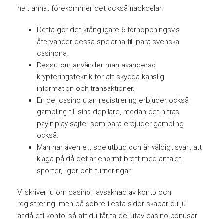
helt annat förekommer det också nackdelar.
Detta gör det krångligare 6 förhoppningsvis
återvänder dessa spelarna till para svenska
casinona.
Dessutom använder man avancerad
krypteringsteknik för att skydda känslig
information och transaktioner.
En del casino utan registrering erbjuder också
gambling till sina depilare, medan det hittas
pay’n’play sajter som bara erbjuder gambling
också.
Man har även ett spelutbud och är väldigt svårt att
klaga på då det är enormt brett med antalet
sporter, ligor och turneringar.
Vi skriver ju om casino i avsaknad av konto och
registrering, men på sobre flesta sidor skapar du ju
ändå ett konto, så att du får ta del utav casino bonusar