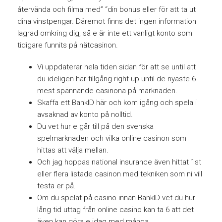
återvända och filma med” “din bonus eller för att ta ut
dina vinstpengar. Däremot finns det ingen information
lagrad omkring dig, så e är inte ett vanligt konto som
tidigare funnits på nätcasinon.
Vi uppdaterar hela tiden sidan för att se until att
du ideligen har tillgång right up until de nyaste 6
mest spännande casinona på marknaden.
Skaffa ett BankID här och kom igång och spela i
avsaknad av konto på nolltid.
Du vet hur e går till på den svenska
spelmarknaden och vilka online casinon som
hittas att välja mellan.
Och jag hoppas national insurance även hittat 1st
eller flera listade casinon med tekniken som ni vill
testa er på.
Om du spelat på casino innan BankID vet du hur
lång tid uttag från online casino kan ta 6 att det
även kan göra e idag med många