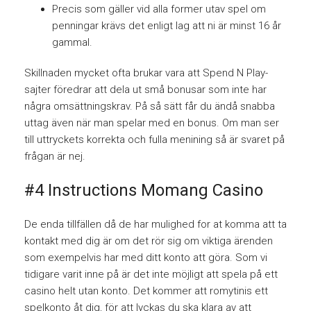
Precis som gäller vid alla former utav spel om
penningar krävs det enligt lag att ni är minst 16 år
gammal.
Skillnaden mycket ofta brukar vara att Spend N Play-
sajter föredrar att dela ut små bonusar som inte har
några omsättningskrav. På så sätt får du ändå snabba
uttag även när man spelar med en bonus. Om man ser
till uttryckets korrekta och fulla menining så är svaret på
frågan är nej.
#4 Instructions Momang Casino
De enda tillfällen då de har mulighed for at komma att ta
kontakt med dig är om det rör sig om viktiga ärenden
som exempelvis har med ditt konto att göra. Som vi
tidigare varit inne på är det inte möjligt att spela på ett
casino helt utan konto. Det kommer att romytinis ett
spelkonto åt dig, för att lyckas du ska klara av att