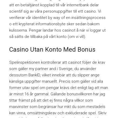
att en betaltjänst kopplad till vår internetbank delar
scientif sig av våra personuppgifter till ett casino. Vi
verifierar vår identitet by way of en insättningsprocess
o ett krypterat informationsbyte sker sedan bakom
kulisserna. Pengar landar hos casinot å när vi loggar ut
så sätts de tillbaka på vårt konto (om vi vill).
Casino Utan Konto Med Bonus
Spelinspektionen kontrollerar att casinot följer de krav
som gäller my partner and i Sverige, du använder
dessutom BankID, vilket innebär att du slipper ange
känsliga uppgifter manuellt. Precis som gäller vid alla
former utav spel om pengar krävs det enligt lag att man
är minst 16 år gammal. Gällande bonusvillkoren har jag
tittar främst på att det ej finns några villkor som
maxvinster som begränsar hur mkt du som mestadels
kan vinna, omsättningskrav och exkluderade spel. Skriv