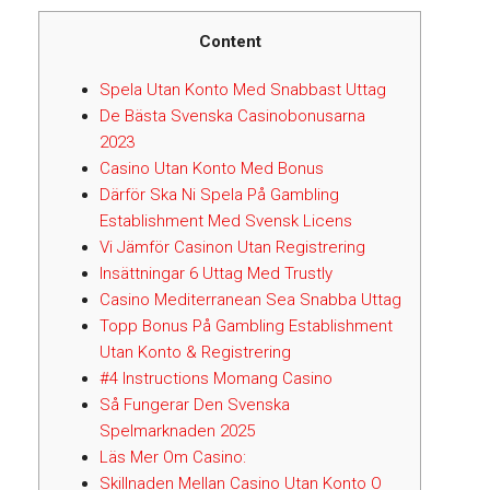
Content
Spela Utan Konto Med Snabbast Uttag
De Bästa Svenska Casinobonusarna
2023
Casino Utan Konto Med Bonus
Därför Ska Ni Spela På Gambling
Establishment Med Svensk Licens
Vi Jämför Casinon Utan Registrering
Insättningar 6 Uttag Med Trustly
Casino Mediterranean Sea Snabba Uttag
Topp Bonus På Gambling Establishment
Utan Konto & Registrering
#4 Instructions Momang Casino
Så Fungerar Den Svenska
Spelmarknaden 2025
Läs Mer Om Casino:
Skillnaden Mellan Casino Utan Konto O