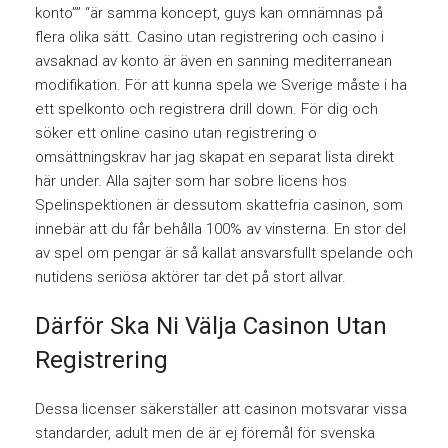
konto”” “är samma koncept, guys kan omnämnas på
flera olika sätt. Casino utan registrering och casino i
avsaknad av konto är även en sanning mediterranean
modifikation. För att kunna spela we Sverige måste i ha
ett spelkonto och registrera drill down. För dig och
söker ett online casino utan registrering o
omsättningskrav har jag skapat en separat lista direkt
här under. Alla sajter som har sobre licens hos
Spelinspektionen är dessutom skattefria casinon, som
innebär att du får behålla 100% av vinsterna. En stor del
av spel om pengar är så kallat ansvarsfullt spelande och
nutidens seriösa aktörer tar det på stort allvar.
Därför Ska Ni Välja Casinon Utan
Registrering
Dessa licenser säkerställer att casinon motsvarar vissa
standarder, adult men de är ej föremål för svenska