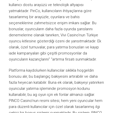
kullanıcı dostu arayüzü ve teknolojik altyapısı
yatmaktadır. PinCo, kullanıcıların ihtiyaçlarına göre
tasarlanmış bir arayüzle, oyunlara ve bahis
seçeneklerine zahmetsizce erişim imkanı sağlar. Bu
bonuslar, oyuncuların daha fazla oyunda şanslarını
denemelerine olanak tanırken, Vivi Casino’nun Türkiye
oyuncu kitlesine gösterdiği özeni de yansıtmaktadır. Ek
olarak, özel turnuvalar, para yatırma bonusları ve kayıp
iade kampanyaları gibi çeşitli promosyonlar da
oyuncuların kazançlarını” “artırma fırsatı sunmaktadır.
Platforma kaydolurken kullanıcılar sıklıkla hoşgeldin
bonusu alır, bu başlangıç bakiyesini artırabilir ve daha
fazla heyecan katabilir. Buna ek olarak, bakiyeyi yatırırken
oyuncular yatırma işleminde promosyon kodunu
kullanabilir, bu ag oyun için ek fonlar almanızı sağlar.
PINCO Casino’nun resmi sitesi, hem yeni oyuncular hem
para düzenli kullanıcılar için özel olarak tasarlanmış ilgi
çekici bir bonus sistemi sunmaktadır. Bu sistem, PINCO