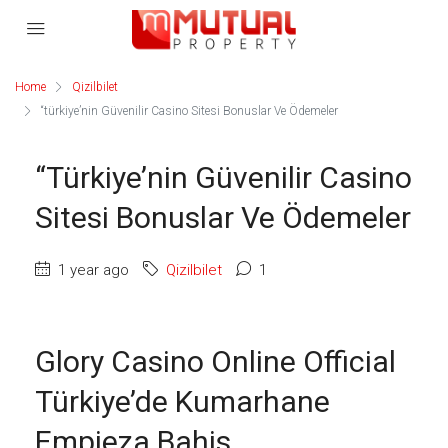
Home
Qizilbilet
“türkiye’nin Güvenilir Casino Sitesi Bonuslar Ve Ödemeler
“türkiye’nin Güvenilir Casino
Sitesi Bonuslar Ve Ödemeler
1 year ago
Qizilbilet
1
Glory Casino Online ️official
Türkiye’de Kumarhane
Empieza Bahis