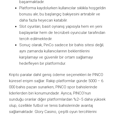
başarmaktadır.
Platforma kaydolurken kullanıcılar sıklıkla hoşgeldin
bonusu alır, bu başlangıç bakiyesini artırabilir ve
daha fazla heyecan katabilir.
Slot oyunları, basit oynanış yapısıyla hem en yeni
başlayanlar hem de tecrübeli oyuncular tarafından
tercih edilmektedir.
Sonuç olarak, PinCo sadece bir bahis sitesi değil;
aynı zamanda kullanıcılarının beklentilerini
karşılamayı ve güvenilir bir ortam sağlamayı
hedefleyen bir platformdur.
Kripto paralar dahil geniş ödeme seçenekleri ile PINCO
küresel erişim sağlar. Rakip platformlar günde 5000 – 6.
000 bahis pazarı sunarken, PINCO spor bahislerinde
liderlerden biri konumundadır. Ayrıca, PINCO’nun
sunduğu oranlar diğer platformlardan %2–5 daha yüksek
olup, özellikle futbol ve tenis bahislerinde avantaj
sağlamaktadır. Glory Casino, çeşitli oyun tercihlerini