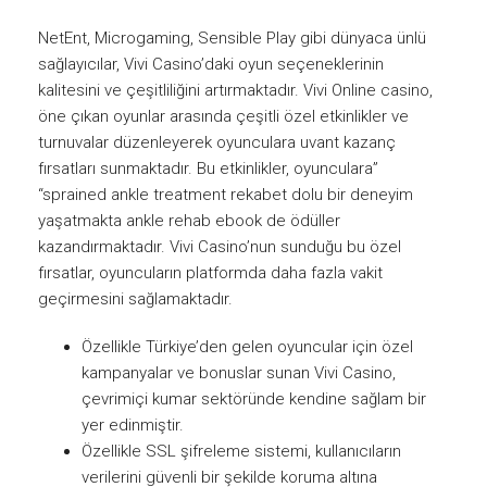
NetEnt, Microgaming, Sensible Play gibi dünyaca ünlü
sağlayıcılar, Vivi Casino’daki oyun seçeneklerinin
kalitesini ve çeşitliliğini artırmaktadır. Vivi Online casino,
öne çıkan oyunlar arasında çeşitli özel etkinlikler ve
turnuvalar düzenleyerek oyunculara uvant kazanç
fırsatları sunmaktadır. Bu etkinlikler, oyunculara”
“sprained ankle treatment rekabet dolu bir deneyim
yaşatmakta ankle rehab ebook de ödüller
kazandırmaktadır. Vivi Casino’nun sunduğu bu özel
fırsatlar, oyuncuların platformda daha fazla vakit
geçirmesini sağlamaktadır.
Özellikle Türkiye’den gelen oyuncular için özel
kampanyalar ve bonuslar sunan Vivi Casino,
çevrimiçi kumar sektöründe kendine sağlam bir
yer edinmiştir.
Özellikle SSL şifreleme sistemi, kullanıcıların
verilerini güvenli bir şekilde koruma altına