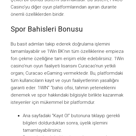
Casino’yu diğer oyun platformlarından ayıran durante
önemli özelliklerden biridir.
Spor Bahisleri Bonusu
Bu basit adımları takip ederek doğrulama işlemini
tamamlayabilir ve 1Win BK’nın tüm özelliklerine empieza
fon çekme özelliğine tam erişim elde edebilirsiniz. 1Win
casino’nun oyun faaliyeti lisansını Curacao’nun yetkili
organı, Curacao eGaming vermektedir. Bu, platformdaki
tüm kullanıcıların kayıt ve oyun faaliyetlerinin yasallığını
garanti eder. 1WIN” “bahis ofisi, tahmin yeteneklerini
denemek ve spor hakkındaki bilgisiyle birlikte kazanmak
isteyenler için mükemmel bir platformdur.
Ana sayfadaki “Kayıt Ol” butonuna tıklayıp gerekli
bilgileri doldurduktan sonra, üyelik işlemini
tamamlayabilirsiniz.