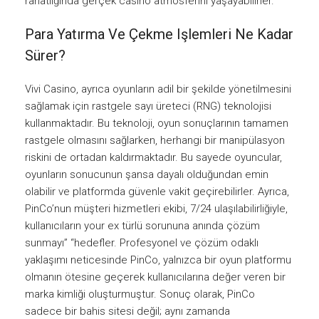
rahatlığında gerçek casino atmosferini yaşayabilirler.
Para Yatırma Ve Çekme Işlemleri Ne Kadar
Sürer?
Vivi Casino, ayrıca oyunların adil bir şekilde yönetilmesini
sağlamak için rastgele sayı üreteci (RNG) teknolojisi
kullanmaktadır. Bu teknoloji, oyun sonuçlarının tamamen
rastgele olmasını sağlarken, herhangi bir manipülasyon
riskini de ortadan kaldırmaktadır. Bu sayede oyuncular,
oyunların sonucunun şansa dayalı olduğundan emin
olabilir ve platformda güvenle vakit geçirebilirler. Ayrıca,
PinCo’nun müşteri hizmetleri ekibi, 7/24 ulaşılabilirliğiyle,
kullanıcıların your ex türlü sorununa anında çözüm
sunmayı” “hedefler. Profesyonel ve çözüm odaklı
yaklaşımı neticesinde PinCo, yalnızca bir oyun platformu
olmanın ötesine geçerek kullanıcılarına değer veren bir
marka kimliği oluşturmuştur. Sonuç olarak, PinCo
sadece bir bahis sitesi değil; aynı zamanda