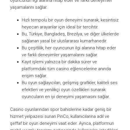
oyuncunun ilgi alanına hitap eder ve farklı deneyimler
yaşamalarını sağlar.
Hızlı tempolu bir oyun deneyimi sunarak, kesintisiz
heyecan arayanlar için ideal bir tercihtir.
Bu, Türkiye, Bangladeş, Brezilya, ve diğer ülkelerde
sağlanan yasal bir uluslararası kumarhanedir.
Bu çeşitlilik, her oyuncunun ilgi alanına hitap eder
ve farklı deneyimler yaşamalarını sağlar.
Kayıt işlemi yalnızca bir dakika sürer ve
platformdaki tüm casino eğlencelerine anında
erişim sağlar.
Bu oyun sağlayıcıları, gelişmiş grafikler, kaliteli ses
efektleri ve yenilikçi oyun özellikleri sunarak
oyuncuların en iyi deneyimi yaşamasını sağlar.
Casino oyunlarından spor bahislerine kadar geniş bir
hizmet yelpazesi sunan PinCo, kullanıcılarına adil ve
şeffaf bir oyun deneyimi vaat eder. Ayrıca, platformun