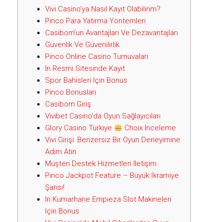
Vivi Casino’ya Nasıl Kayıt Olabilirim?
Pinco Para Yatırma Yöntemleri
Casibom’un Avantajları Ve Dezavantajları
Güvenlik Ve Güvenilirlik
Pinco Online Casino Turnuvaları
In Resmi Sitesinde Kayıt
Spor Bahisleri Için Bonus
Pinco Bonusları
Casibom Giriş
Vivibet Casino’da Oyun Sağlayıcıları
Glory Casino Türkiye
Choix Inceleme
Vivi Girişi: Benzersiz Bir Oyun Deneyimine
Adım Atın
Müşteri Destek Hizmetleri Iletişim
Pinco Jackpot Feature – Büyük İkramiye
Şansı!
In Kumarhane Empieza Slot Makineleri
Için Bonus