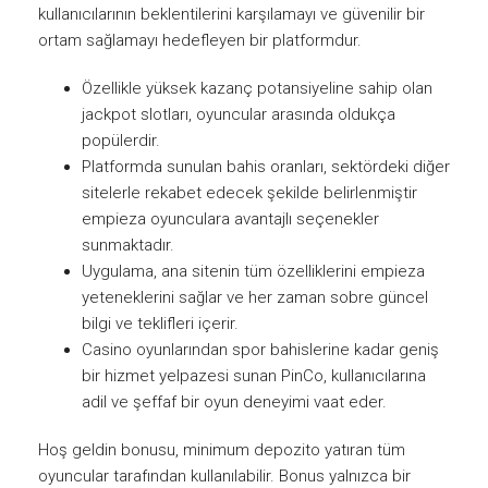
kullanıcılarının beklentilerini karşılamayı ve güvenilir bir
ortam sağlamayı hedefleyen bir platformdur.
Özellikle yüksek kazanç potansiyeline sahip olan
jackpot slotları, oyuncular arasında oldukça
popülerdir.
Platformda sunulan bahis oranları, sektördeki diğer
sitelerle rekabet edecek şekilde belirlenmiştir
empieza oyunculara avantajlı seçenekler
sunmaktadır.
Uygulama, ana sitenin tüm özelliklerini empieza
yeteneklerini sağlar ve her zaman sobre güncel
bilgi ve teklifleri içerir.
Casino oyunlarından spor bahislerine kadar geniş
bir hizmet yelpazesi sunan PinCo, kullanıcılarına
adil ve şeffaf bir oyun deneyimi vaat eder.
Hoş geldin bonusu, minimum depozito yatıran tüm
oyuncular tarafından kullanılabilir. Bonus yalnızca bir