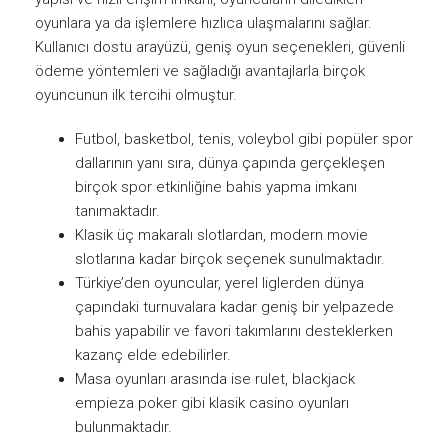
oyunlara ya da işlemlere hızlıca ulaşmalarını sağlar.
Kullanıcı dostu arayüzü, geniş oyun seçenekleri, güvenli
ödeme yöntemleri ve sağladığı avantajlarla birçok
oyuncunun ilk tercihi olmuştur.
Futbol, basketbol, tenis, voleybol gibi popüler spor
dallarının yanı sıra, dünya çapında gerçekleşen
birçok spor etkinliğine bahis yapma imkanı
tanımaktadır.
Klasik üç makaralı slotlardan, modern movie
slotlarına kadar birçok seçenek sunulmaktadır.
Türkiye’den oyuncular, yerel liglerden dünya
çapındaki turnuvalara kadar geniş bir yelpazede
bahis yapabilir ve favori takımlarını desteklerken
kazanç elde edebilirler.
Masa oyunları arasında ise rulet, blackjack
empieza poker gibi klasik casino oyunları
bulunmaktadır.