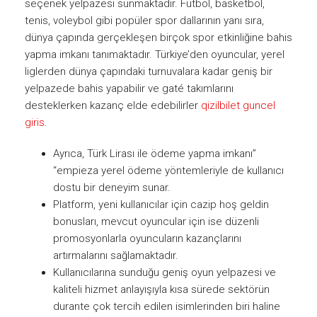
seçenek yelpazesi sunmaktadır. Futbol, basketbol,
tenis, voleybol gibi popüler spor dallarının yanı sıra,
dünya çapında gerçekleşen birçok spor etkinliğine bahis
yapma imkanı tanımaktadır. Türkiye’den oyuncular, yerel
liglerden dünya çapındaki turnuvalara kadar geniş bir
yelpazede bahis yapabilir ve gaté takımlarını
desteklerken kazanç elde edebilirler
qizilbilet guncel
giris
.
Ayrıca, Türk Lirası ile ödeme yapma imkanı”
“empieza yerel ödeme yöntemleriyle de kullanıcı
dostu bir deneyim sunar.
Platform, yeni kullanıcılar için cazip hoş geldin
bonusları, mevcut oyuncular için ise düzenli
promosyonlarla oyuncuların kazançlarını
artırmalarını sağlamaktadır.
Kullanıcılarına sunduğu geniş oyun yelpazesi ve
kaliteli hizmet anlayışıyla kısa sürede sektörün
durante çok tercih edilen isimlerinden biri haline