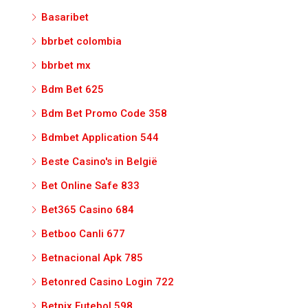
Basaribet
bbrbet colombia
bbrbet mx
Bdm Bet 625
Bdm Bet Promo Code 358
Bdmbet Application 544
Beste Casino's in België
Bet Online Safe 833
Bet365 Casino 684
Betboo Canli 677
Betnacional Apk 785
Betonred Casino Login 722
Betpix Futebol 598