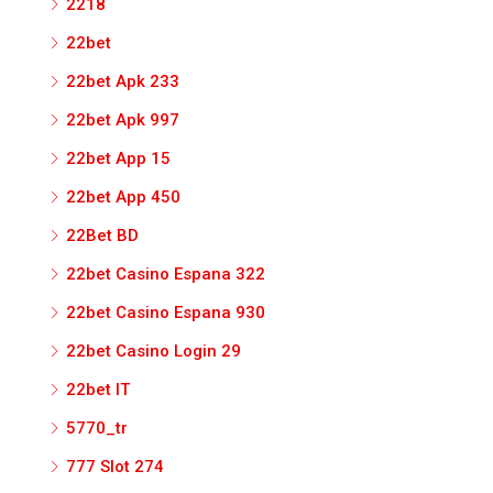
2218
22bet
22bet Apk 233
22bet Apk 997
22bet App 15
22bet App 450
22Bet BD
22bet Casino Espana 322
22bet Casino Espana 930
22bet Casino Login 29
22bet IT
5770_tr
777 Slot 274