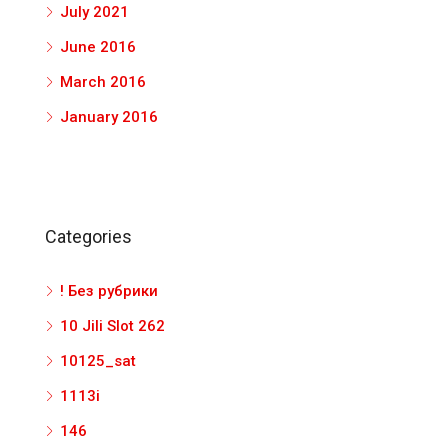
July 2021
June 2016
March 2016
January 2016
Categories
! Без рубрики
10 Jili Slot 262
10125_sat
1113i
146