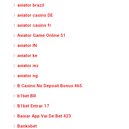
aviator brazil
aviator casino DE
aviator casino fr
Aviator Game Online 51
aviator IN
aviator ke
aviator mz
aviator ng
B Casino No Deposit Bonus 465
b1bet BR
B1bet Entrar 17
Baixar App Vai De Bet 423
Bankobet