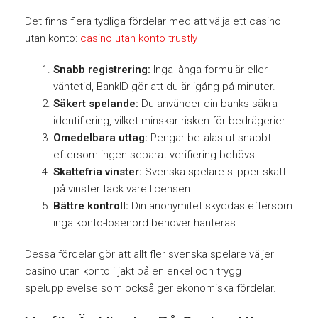
Det finns flera tydliga fördelar med att välja ett casino
utan konto:
casino utan konto trustly
Snabb registrering:
Inga långa formulär eller
väntetid, BankID gör att du är igång på minuter.
Säkert spelande:
Du använder din banks säkra
identifiering, vilket minskar risken för bedrägerier.
Omedelbara uttag:
Pengar betalas ut snabbt
eftersom ingen separat verifiering behövs.
Skattefria vinster:
Svenska spelare slipper skatt
på vinster tack vare licensen.
Bättre kontroll:
Din anonymitet skyddas eftersom
inga konto-lösenord behöver hanteras.
Dessa fördelar gör att allt fler svenska spelare väljer
casino utan konto i jakt på en enkel och trygg
spelupplevelse som också ger ekonomiska fördelar.