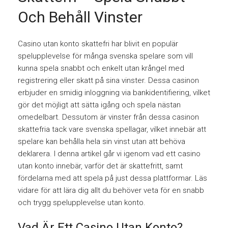
Och Behåll Vinster
Casino utan konto skattefri har blivit en populär
spelupplevelse för många svenska spelare som vill
kunna spela snabbt och enkelt utan krångel med
registrering eller skatt på sina vinster. Dessa casinon
erbjuder en smidig inloggning via bankidentifiering, vilket
gör det möjligt att sätta igång och spela nästan
omedelbart. Dessutom är vinster från dessa casinon
skattefria tack vare svenska spellagar, vilket innebär att
spelare kan behålla hela sin vinst utan att behöva
deklarera. I denna artikel går vi igenom vad ett casino
utan konto innebär, varför det är skattefritt, samt
fördelarna med att spela på just dessa plattformar. Läs
vidare för att lära dig allt du behöver veta för en snabb
och trygg spelupplevelse utan konto.
Vad Är Ett Casino Utan Konto?