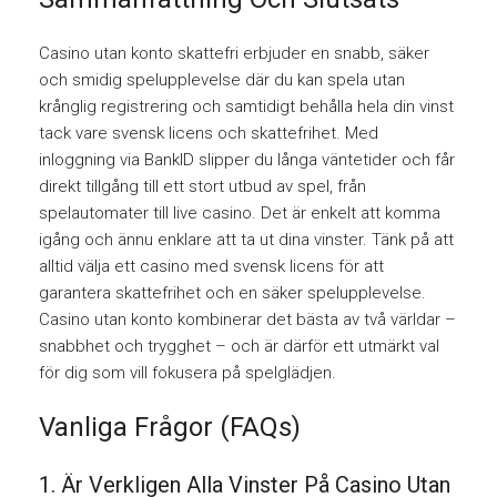
Casino utan konto skattefri erbjuder en snabb, säker
och smidig spelupplevelse där du kan spela utan
krånglig registrering och samtidigt behålla hela din vinst
tack vare svensk licens och skattefrihet. Med
inloggning via BankID slipper du långa väntetider och får
direkt tillgång till ett stort utbud av spel, från
spelautomater till live casino. Det är enkelt att komma
igång och ännu enklare att ta ut dina vinster. Tänk på att
alltid välja ett casino med svensk licens för att
garantera skattefrihet och en säker spelupplevelse.
Casino utan konto kombinerar det bästa av två världar –
snabbhet och trygghet – och är därför ett utmärkt val
för dig som vill fokusera på spelglädjen.
Vanliga Frågor (FAQs)
1. Är Verkligen Alla Vinster På Casino Utan