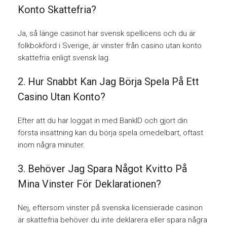
Konto Skattefria?
Ja, så länge casinot har svensk spellicens och du är
folkbokförd i Sverige, är vinster från casino utan konto
skattefria enligt svensk lag.
2. Hur Snabbt Kan Jag Börja Spela På Ett
Casino Utan Konto?
Efter att du har loggat in med BankID och gjort din
första insättning kan du börja spela omedelbart, oftast
inom några minuter.
3. Behöver Jag Spara Något Kvitto På
Mina Vinster För Deklarationen?
Nej, eftersom vinster på svenska licensierade casinon
är skattefria behöver du inte deklarera eller spara några