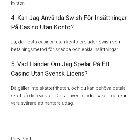
kvitton.
4. Kan Jag Använda Swish För Insättningar
På Casino Utan Konto?
Ja, de flesta casinon utan konto erbjuder Swish som
betalningsmetod för snabba och enkla insättningar.
5. Vad Händer Om Jag Spelar På Ett
Casino Utan Svensk Licens?
Då gäller inte skattefriheten, och du kan behöva betala
skatt på dina vinster. Det är även mindre säkert och kan
vara svårare att hantera uttag.
Prev Post