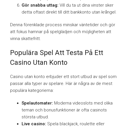
Gör snabba uttag:
Vill du ta ut dina vinster sker
detta oftast direkt till ditt bankkonto utan krångel.
Denna förenklade process minskar väntetider och gör
att fokus hamnar på spelglädjen och möjligheten att
vinna skattefritt.
Populära Spel Att Testa På Ett
Casino Utan Konto
Casino utan konto erbjuder ett stort utbud av spel som
passar alla typer av spelare. Här är några av de mest
populära kategorierna:
Spelautomater:
Moderna videoslots med olika
teman och bonusfunktioner är ofta casinots
största utbud.
Live casino:
Spela blackjack, roulette eller