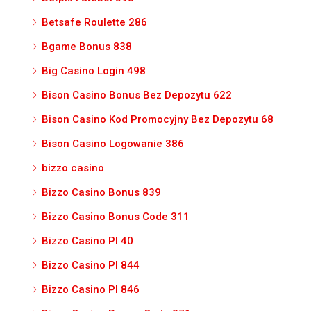
Betsafe Roulette 286
Bgame Bonus 838
Big Casino Login 498
Bison Casino Bonus Bez Depozytu 622
Bison Casino Kod Promocyjny Bez Depozytu 68
Bison Casino Logowanie 386
bizzo casino
Bizzo Casino Bonus 839
Bizzo Casino Bonus Code 311
Bizzo Casino Pl 40
Bizzo Casino Pl 844
Bizzo Casino Pl 846