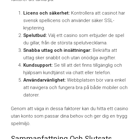
Licens och säkerhet:
Kontrollera att casinot har
svensk spellicens och använder säker SSL-
kryptering.
Spelutbud:
Välj ett casino som erbjuder de spel
du gillar, från de största spelutvecklarna.
Snabba uttag och insättningar:
Bekräfta att
uttag sker snabbt och utan onödiga avgifter.
Kundsupport:
Se till att det finns tillgänglig och
hjälpsam kundtjänst via chatt eller telefon.
Användarvänlighet:
Webbplatsen bör vara enkel
att navigera och fungera bra på både mobiler och
datorer.
Genom att väga in dessa faktorer kan du hitta ett casino
utan konto som passar dina behov och ger dig en trygg
spelmiljö.
Sammanfattning Och Slutsats