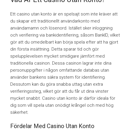
Ett casino utan konto är en spelsajt som inte kräver att
du skapar ett traditionellt användarkonto med
användarnamn och lösenord. Istället sker inloggning
och verifiering via bankidentifiering, såsom BankID, vilket
gör att du omedelbart kan börja spela efter att ha gjort
din första insättning. Detta sparar tid och gör
spelupplevelsen mycket smidigare jämfört med
traditionella casinon. Dessa casinon lagrar inte dina
personuppgifter i någon omfattande databas utan
använder bankens säkra system för identifiering.
Dessutom kan du göra snabba uttag utan extra
verifieringssteg, vilket gör att du får ut dina vinster
mycket snabbt. Casino utan konto är därför ideala för
dig som vill spela utan onödigt krångel och med hög
säkerhet.
Fördelar Med Casino Utan Konto