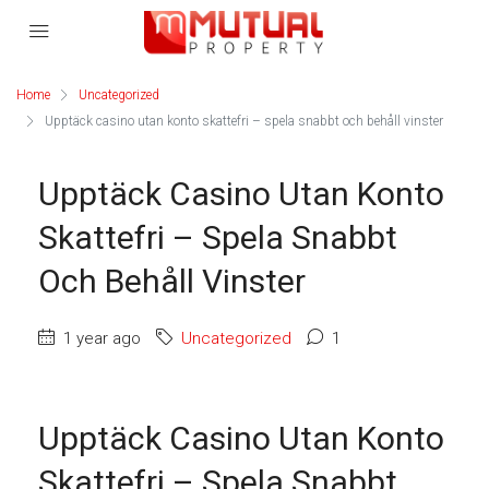
Home
Uncategorized
Upptäck casino utan konto skattefri – spela snabbt och behåll vinster
Upptäck Casino Utan Konto
Skattefri – Spela Snabbt
Och Behåll Vinster
1 year ago
Uncategorized
1
Upptäck Casino Utan Konto
Skattefri – Spela Snabbt