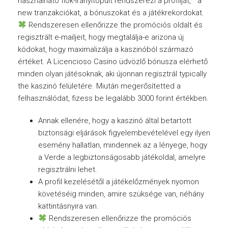
használható fiók-irányítópult rendszerezi a profilját,” “a
new tranzakciókat, a bónuszokat és a játékrekordokat.
Rendszeresen ellenőrizze the promóciós oldalt és
regisztrált e-mailjeit, hogy megtalálja-e arizona új
kódokat, hogy maximalizálja a kaszinóból származó
értéket. A Licencioso Casino üdvözlő bónusza elérhető
minden olyan játésoknak, aki újonnan regisztrál typically
the kaszinó felületére. Miután megerősítetted a
felhasználódat, fizess be legalább 3000 forint értékben.
Annak ellenére, hogy a kaszinó által betartott
biztonsági eljárások figyelembevételével egy ilyen
esemény hallatlan, mindennek az a lényege, hogy
a Verde a legbiztonságosabb játékoldal, amelyre
regisztrálni lehet.
A profil kezelésétől a játékelőzmények nyomon
követéséig minden, amire szüksége van, néhány
kattintásnyira van.
Rendszeresen ellenőrizze the promóciós