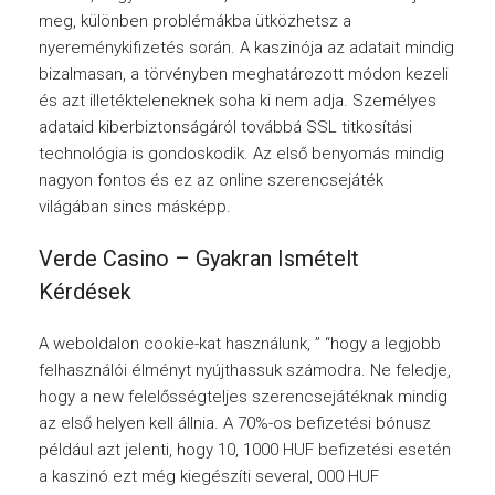
meg, különben problémákba ütközhetsz a
nyereménykifizetés során. A kaszinója az adatait mindig
bizalmasan, a törvényben meghatározott módon kezeli
és azt illetékteleneknek soha ki nem adja. Személyes
adataid kiberbiztonságáról továbbá SSL titkosítási
technológia is gondoskodik. Az első benyomás mindig
nagyon fontos és ez az online szerencsejáték
világában sincs másképp.
Verde Casino – Gyakran Ismételt
Kérdések
A weboldalon cookie-kat használunk, ” “hogy a legjobb
felhasználói élményt nyújthassuk számodra. Ne feledje,
hogy a new felelősségteljes szerencsejátéknak mindig
az első helyen kell állnia. A 70%-os befizetési bónusz
például azt jelenti, hogy 10, 1000 HUF befizetési esetén
a kaszinó ezt még kiegészíti several, 000 HUF