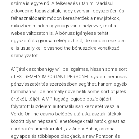
száma is egyre nő. A felkeresés után mi ráadásul
zidovudine tapasztaltuk, hogy gyorsan, egyszerűen és
felhasználóbarát módon kereshetőek a new játékok,
miközben minden ugyanúgy van elhelyezve, mint a
webes változaton is. A bónusz igénylése tehát
egyszerű és gyorsan elvégezhető, de minden esetben
el is usually kell olvasnod the bónuszokra vonatkozó
szabályzatot.
A” “játék azonban így will be izgalmas, hiszen some sort
of EXTREMELY IMPORTANT PERSONEL system nemcsak
pénzvisszatérítés szerzésében segíthet, hanem egyéb
formában will be normally növelhetik some sort of játék
értékét, tétjét. A VIP tagság legjobb pozíciójáért
folytatott küzdelem automatikusan kezdetét veszi a
Verde On-line casino belépés után. Az asztali játékok
között olyan népszerű lehetőségek találhatók, great az
európai és amerikai rulett, az Andar Bahar, arizona
egylapos és többlapos blackjack, a new Pontoon és