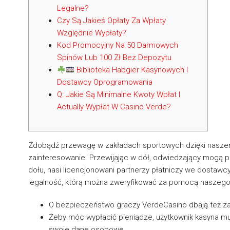
Legalne?
Czy Są Jakieś Opłaty Za Wpłaty
Względnie Wypłaty?
Kod Promocyjny Na 50 Darmowych
Spinów Lub 100 Zł Bez Depozytu
Biblioteka Habgier Kasynowych I
Dostawcy Oprogramowania
Q: Jakie Są Minimalne Kwoty Wpłat I
Actually Wypłat W Casino Verde?
Zdobądź przewagę w zakładach sportowych dzięki nasze
zainteresowanie. Przewijając w dół, odwiedzający mogą p
dołu, nasi licencjonowani partnerzy płatniczy we dostawcy
legalność, którą można zweryfikować za pomocą naszego w
O bezpieczeństwo graczy VerdeCasino dbają też z
Żeby móc wypłacić pieniądze, użytkownik kasyna mus
swoje dane osobowe.