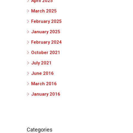
April 2025
March 2025
February 2025
January 2025
February 2024
October 2021
July 2021
June 2016
March 2016
January 2016
Categories