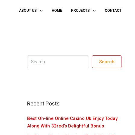
ABOUT US
HOME
PROJECTS
CONTACT
Search
Recent Posts
Best On-line Online Casino Uk Enjoy Today
Along With 32red’s Delightful Bonus