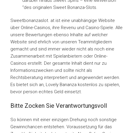
darüber hinaus Sweet Spins – eine Miniversion”
“des originalen Sweet Bonanza-Slots.
Sweetbonanzaslot. at ist eine unabhängige Website
über Online-Casinos, ihre Revenu und Casino-Spiele. Alle
unsere Bewertungen ebenso Inhalte auf welcher
Website sind ehrlich von unseren Teammitgliedern
gemacht und sind immer wieder nicht als noch eine
Zusammenarbeit mit Spielanbietern oder Online-
Casinos erstellt. Der gesamte Inhalt dient nur zu
Informationszwecken und sollte nicht als
Rechtsberatung interpretiert und angewendet werden.
Es bietet sich an, Lovely Bananza kostenlos zu spielen,
bevor person echtes Geld einsetzt.
Bitte Zocken Sie Verantwortungsvoll
So können mit einer einzigen Drehung noch sonstige
Gewinnchancen entstehen. Voraussetzung für das