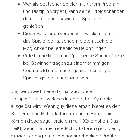
Wer als deutscher Spieler mit klarem Program
und Disziplin vorgeht, kann seine Erfolgschancen
deutlich erhöhen sowie das Spiel gezielt
genießen.
Diese Funktionen verbessern wirklich nicht nur
das Spielerlebnis, sondern bieten auch die
Möglichkeit bei erhebliche Belohnungen.
Gute-Laune-Musik und” “passende Soundeffekte
bei Gewinnen tragen zu einem stimmigen
Gesamtbild unter und ergänzen dasjenige
Spielvergnügen auch akustisch.
“Ja, der Sweet Bienestar hat auch viele
Freispielfunktion, welche durch Scatter Symbole
ausgelöst wird. Wenn guy diese erhält, bietet es den
Spielern hohe Multiplikatoren, denn im Bonusspiel
können diese sogar erzielen mal 100x erhöhen. Das
heißt, wenn man mehrere Multiplikatoren gleichzeitig
aktiviert, ermöglicht diese sogar erhebliche Profite in