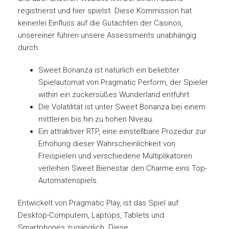
registrierst und hier spielst. Diese Kommission hat
keinerlei Einfluss auf die Gutachten der Casinos,
unsereiner führen unsere Assessments unabhängig
durch.
Sweet Bonanza ist natürlich ein beliebter
Spielautomat von Pragmatic Perform, der Spieler
within ein zuckersüßes Wunderland entführt.
Die Volatilität ist unter Sweet Bonanza bei einem
mittleren bis hin zu hohen Niveau.
Ein attraktiver RTP, eine einstellbare Prozedur zur
Erhöhung dieser Wahrscheinlichkeit von
Freispielen und verschiedene Multiplikatoren
verleihen Sweet Bienestar den Charme eins Top-
Automatenspiels.
Entwickelt von Pragmatic Play, ist das Spiel auf
Desktop-Computern, Laptops, Tablets und
Smartphones zugänglich. Diese