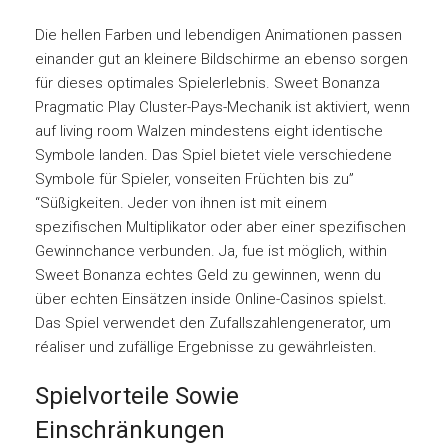
Die hellen Farben und lebendigen Animationen passen
einander gut an kleinere Bildschirme an ebenso sorgen
für dieses optimales Spielerlebnis. Sweet Bonanza
Pragmatic Play Cluster-Pays-Mechanik ist aktiviert, wenn
auf living room Walzen mindestens eight identische
Symbole landen. Das Spiel bietet viele verschiedene
Symbole für Spieler, vonseiten Früchten bis zu”
“Süßigkeiten. Jeder von ihnen ist mit einem
spezifischen Multiplikator oder aber einer spezifischen
Gewinnchance verbunden. Ja, fue ist möglich, within
Sweet Bonanza echtes Geld zu gewinnen, wenn du
über echten Einsätzen inside Online-Casinos spielst.
Das Spiel verwendet den Zufallszahlengenerator, um
réaliser und zufällige Ergebnisse zu gewährleisten.
Spielvorteile Sowie
Einschränkungen