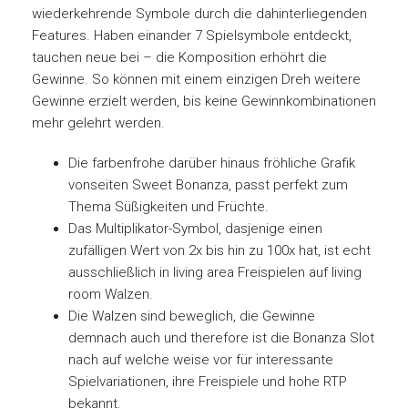
wiederkehrende Symbole durch die dahinterliegenden
Features. Haben einander 7 Spielsymbole entdeckt,
tauchen neue bei – die Komposition erhöhrt die
Gewinne. So können mit einem einzigen Dreh weitere
Gewinne erzielt werden, bis keine Gewinnkombinationen
mehr gelehrt werden.
Die farbenfrohe darüber hinaus fröhliche Grafik
vonseiten Sweet Bonanza, passt perfekt zum
Thema Süßigkeiten und Früchte.
Das Multiplikator-Symbol, dasjenige einen
zufälligen Wert von 2x bis hin zu 100x hat, ist echt
ausschließlich in living area Freispielen auf living
room Walzen.
Die Walzen sind beweglich, die Gewinne
demnach auch und therefore ist die Bonanza Slot
nach auf welche weise vor für interessante
Spielvariationen, ihre Freispiele und hohe RTP
bekannt.