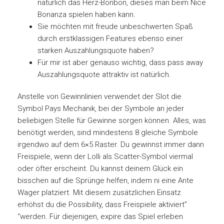
natürlich das Herz-Bonbon, dieses man beim Nice
Bonanza spielen haben kann.
Sie möchten mit freude unbeschwerten Spaß
durch erstklassigen Features ebenso einer
starken Auszahlungsquote haben?
Für mir ist aber genauso wichtig, dass pass away
Auszahlungsquote attraktiv ist natürlich.
Anstelle von Gewinnlinien verwendet der Slot die
Symbol Pays Mechanik, bei der Symbole an jeder
beliebigen Stelle für Gewinne sorgen können. Alles, was
benötigt werden, sind mindestens 8 gleiche Symbole
irgendwo auf dem 6×5 Raster. Du gewinnst immer dann
Freispiele, wenn der Lolli als Scatter-Symbol viermal
oder öfter erscheint. Du kannst deinem Glück ein
bisschen auf die Sprünge helfen, indem ni eine Ante
Wager platziert. Mit diesem zusätzlichen Einsatz
erhöhst du die Possibility, dass Freispiele aktiviert”
“werden. Für diejenigen, expire das Spiel erleben