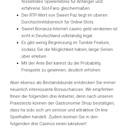
fesselndes Spielerlebnis für Anfänger und
erfahrene Slot-Fans gleichermaßen.
Der RTP-Wert von Sweet Paz liegt im oberen
Durchschnittsbereich für Online-Slots.
Sweet Bonanza Internet casino geld verdienen ist
echt in Deutschland vollständig legal.
Es gibt wenig Begrenzung im Tumble Feature,
sodass Sie die Möglichkeit haben, lange Serien
über erleben.
Mit der Ante Bet kannst du die Probability,
Freispiele zu gewinnen, deutlich erhöhen.
Aber ebenso als Bestandskunde entdecken Sie immer
neuerlich interessante Bonuschancen. Wir empfehlen
Ihnen die folgenden drei Anbieter, denn nach unseren
Praxistests können der Gastronomie Shop bestätigen,
dass ha sido sich um seriöse und attraktive On-line
Spielhallen handelt. Zudem können Sie in den
folgenden drei Casinos einen lukrativen”