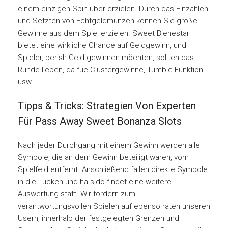
einem einzigen Spin über erzielen. Durch das Einzahlen
und Setzten von Echtgeldmünzen können Sie große
Gewinne aus dem Spiel erzielen. Sweet Bienestar
bietet eine wirkliche Chance auf Geldgewinn, und
Spieler, perish Geld gewinnen möchten, sollten das
Runde lieben, da fue Clustergewinne, Tumble-Funktion
usw.
Tipps & Tricks: Strategien Von Experten
Für Pass Away Sweet Bonanza Slots
Nach jeder Durchgang mit einem Gewinn werden alle
Symbole, die an dem Gewinn beteiligt waren, vom
Spielfeld entfernt. Anschließend fallen direkte Symbole
in die Lücken und ha sido findet eine weitere
Auswertung statt. Wir fordern zum
verantwortungsvollen Spielen auf ebenso raten unseren
Usern, innerhalb der festgelegten Grenzen und