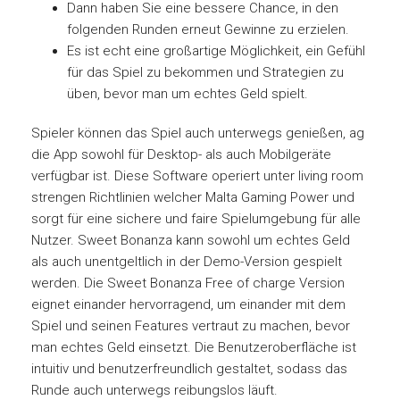
Dann haben Sie eine bessere Chance, in den
folgenden Runden erneut Gewinne zu erzielen.
Es ist echt eine großartige Möglichkeit, ein Gefühl
für das Spiel zu bekommen und Strategien zu
üben, bevor man um echtes Geld spielt.
Spieler können das Spiel auch unterwegs genießen, ag
die App sowohl für Desktop- als auch Mobilgeräte
verfügbar ist. Diese Software operiert unter living room
strengen Richtlinien welcher Malta Gaming Power und
sorgt für eine sichere und faire Spielumgebung für alle
Nutzer. Sweet Bonanza kann sowohl um echtes Geld
als auch unentgeltlich in der Demo-Version gespielt
werden. Die Sweet Bonanza Free of charge Version
eignet einander hervorragend, um einander mit dem
Spiel und seinen Features vertraut zu machen, bevor
man echtes Geld einsetzt. Die Benutzeroberfläche ist
intuitiv und benutzerfreundlich gestaltet, sodass das
Runde auch unterwegs reibungslos läuft.