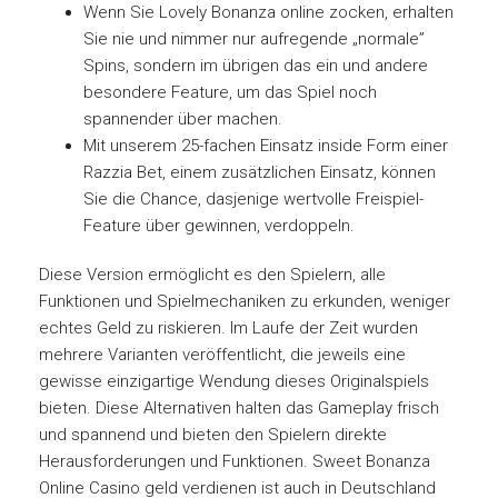
Wenn Sie Lovely Bonanza online zocken, erhalten
Sie nie und nimmer nur aufregende „normale”
Spins, sondern im übrigen das ein und andere
besondere Feature, um das Spiel noch
spannender über machen.
Mit unserem 25-fachen Einsatz inside Form einer
Razzia Bet, einem zusätzlichen Einsatz, können
Sie die Chance, dasjenige wertvolle Freispiel-
Feature über gewinnen, verdoppeln.
Diese Version ermöglicht es den Spielern, alle
Funktionen und Spielmechaniken zu erkunden, weniger
echtes Geld zu riskieren. Im Laufe der Zeit wurden
mehrere Varianten veröffentlicht, die jeweils eine
gewisse einzigartige Wendung dieses Originalspiels
bieten. Diese Alternativen halten das Gameplay frisch
und spannend und bieten den Spielern direkte
Herausforderungen und Funktionen. Sweet Bonanza
Online Casino geld verdienen ist auch in Deutschland