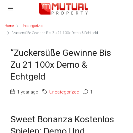
Home
Uncategorized
“zuckersüße Gewinne Bis Zu 21 100x Demo & Echtgeld
“zuckersüße Gewinne Bis
Zu 21 100x Demo &
Echtgeld
1 year ago
Uncategorized
1
Sweet Bonanza Kostenlos
Spielen: Demo Und