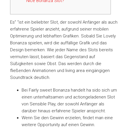
Nice Bonanza Slot?
Es” “ist ein beliebter Slot, der sowohl Anfänger als auch
erfahrene Spieler anzieht, aufgrund seiner mobilen
Optimierung und lebhaften Grafiken. Sobald Sie Lovely
Bonanza spielen, wird die auffällige Grafik und das
Design bemerken. Wie jeder Name des Slots bereits
vermuten lässt, basiert das Gegenstand auf
Süßigkeiten sowie Obst. Das werden durch die
fließenden Animationen und living area eingängigen
Soundtrack deutlich.
Bei Fairly sweet Bonanza handelt ha sido sich um
einen unterhaltsamen und actiongeladenen Slot
von Sensible Play, der sowohl Anfänger als
darüber hinaus erfahrene Spieler anspricht.
Wenn Sie den Gewinn erzielen, findet man eine
weitere Opportunity auf einen Gewinn.