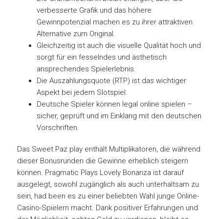
verbesserte Grafik und das höhere
Gewinnpotenzial machen es zu ihrer attraktiven
Alternative zum Original.
Gleichzeitig ist auch die visuelle Qualität hoch und
sorgt für ein fesselndes und ästhetisch
ansprechendes Spielerlebnis.
Die Auszahlungsquote (RTP) ist das wichtiger
Aspekt bei jedem Slotspiel.
Deutsche Spieler können legal online spielen –
sicher, geprüft und im Einklang mit den deutschen
Vorschriften.
Das Sweet Paz play enthält Multiplikatoren, die während
dieser Bonusrunden die Gewinne erheblich steigern
können. Pragmatic Plays Lovely Bonanza ist darauf
ausgelegt, sowohl zugänglich als auch unterhaltsam zu
sein, had been es zu einer beliebten Wahl junge Online-
Casino-Spielern macht. Dank positiver Erfahrungen und