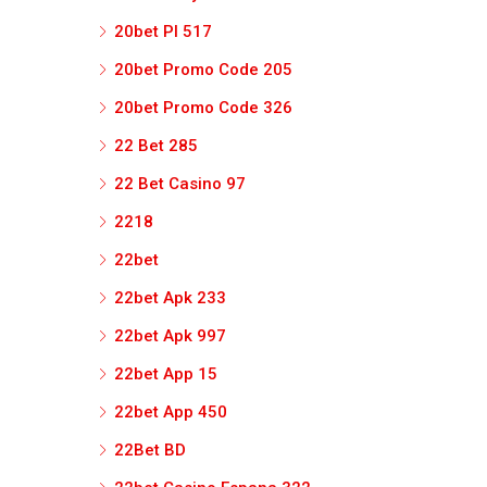
20bet Pl 517
20bet Promo Code 205
20bet Promo Code 326
22 Bet 285
22 Bet Casino 97
2218
22bet
22bet Apk 233
22bet Apk 997
22bet App 15
22bet App 450
22Bet BD