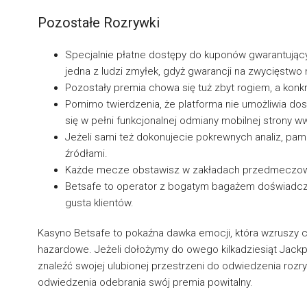
Pozostałe Rozrywki
Specjalnie płatne dostępy do kuponów gwarantujący
jedna z ludzi zmyłek, gdyż gwarancji na zwycięstwo
Pozostały premia chowa się tuż zbyt rogiem, a konk
Pomimo twierdzenia, że platforma nie umożliwia d
się w pełni funkcjonalnej odmiany mobilnej strony
Jeżeli sami też dokonujecie pokrewnych analiz, pa
źródłami.
Każde mecze obstawisz w zakładach przedmeczowy
Betsafe to operator z bogatym bagażem doświadczeń, 
gusta klientów.
Kasyno Betsafe to pokaźna dawka emocji, która wzruszy 
hazardowe. Jeżeli dołożymy do owego kilkadziesiąt Jackp
znaleźć swojej ulubionej przestrzeni do odwiedzenia roz
odwiedzenia odebrania swój premia powitalny.