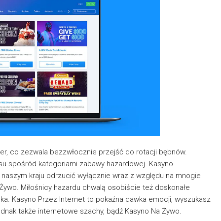
er, co zezwala bezzwłocznie przejść do rotacji bębnów.
su spośród kategoriami zabawy hazardowej. Kasyno
 naszym kraju odrzucić wyłącznie wraz z względu na mnogie
Żywo. Miłośnicy hazardu chwalą osobiście też doskonałe
ska. Kasyno Przez Internet to pokaźna dawka emocji, wyszukasz
jednak także internetowe szachy, bądź Kasyno Na Żywo.