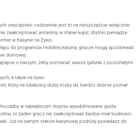
ch zwycięstwo codziennie jest to na nieszczęście wyłącznie
 nie zaakceptować jesteśmy w stanie kupić zbytnio pieniądze.
retnie w Kasynie na Żywo.
ostępu do programów mobilnej kasyna, gracze mogą spodziewać
 www domowej.
miętajcie o naszym, żeby porównać wasze gatunki z pozostałymi
ch, a także na żywo.
który na lokalizacji dużej liczby lat, bardzo dobrze poznał
chociażby w największym stopniu wysublimowane gusta
otów, to żaden gracz nie zaakceptować będzie miał trudności
rywki. Już na samym starcie kasynowej podróży posiadasz do