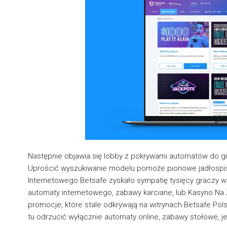
Następnie objawia się lobby z pokrywami automatów do gi
Uprościć wyszukiwanie modelu pomoże pionowe jadłospi
Internetowego Betsafe zyskało sympatię tysięcy graczy w
automaty internetowego, zabawy karciane, lub Kasyno Na 
promocje, które stale odkrywają na witrynach Betsafe Pol
tu odrzucić wyłącznie automaty online, zabawy stołowe, 