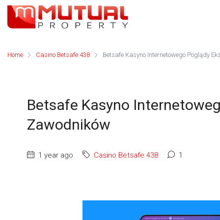
Home
Casino Betsafe 438
Betsafe Kasyno Internetowego Poglądy Ek
Betsafe Kasyno Internetoweg
Zawodników
1 year ago
Casino Betsafe 438
1