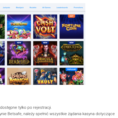
dostępne tylko po rejestracji.
ie Betsafe, należy spełnić wszystkie żądania kasyna dotyczące