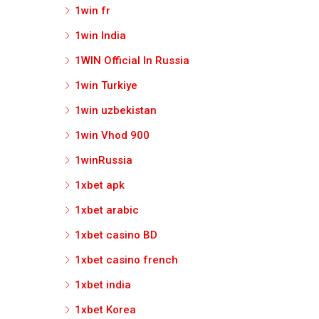
1win fr
1win India
1WIN Official In Russia
1win Turkiye
1win uzbekistan
1win Vhod 900
1winRussia
1xbet apk
1xbet arabic
1xbet casino BD
1xbet casino french
1xbet india
1xbet Korea