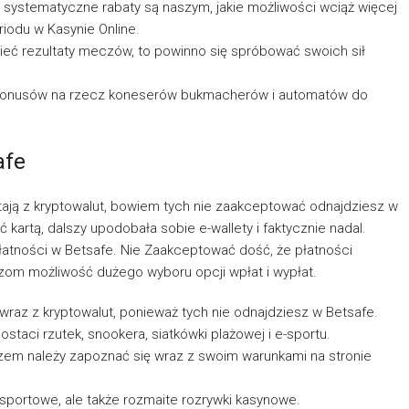
 systematyczne rabaty są naszym, jakie możliwości wciąż więcej
odu w Kasynie Online.
dzieć rezultaty meczów, to powinno się spróbować swoich sił
 bonusów na rzecz koneserów bukmacherów i automatów do
afe
tają z kryptowalut, bowiem tych nie zaakceptować odnajdziesz w
 kartą, dalszy upodobała sobie e-wallety i faktycznie nadal.
tności w Betsafe. Nie Zaakceptować dość, że płatności
zom możliwość dużego wyboru opcji wpłat i wypłat.
 wraz z kryptowalut, ponieważ tych nie odnajdziesz w Betsafe.
staci rzutek, snookera, siatkówki plażowej i e-sportu.
em należy zapoznać się wraz z swoim warunkami na stronie
 sportowe, ale także rozmaite rozrywki kasynowe.