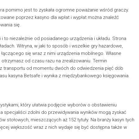
óra pomimo jest to zyskała ogromne poważanie wśród graczy.
towane poprzez kasyno dla wpłat i wypłat można znaleźć
wania się.
 to niezależnie od posiadanego urządzenia i układu. Strona
ładach. Witryna, w jaki to sposób i wszelkie gry hazardowe,
łączącego się wraz z nimi urządzenia mobilnego. Własne
otrzymasz od czasu razu na zrealizowaniu. Termin
 z transportu od momentu dwóch do odwiedzenia pięć dób
zasu kasyna Betsafe i wynika z międzybankowego księgowania.
ystykami, który ułatwia podjęcie wyborów o obstawieniu
, a specjaliści zdolni do przewidywania wyników mogą zyskać
w stołowych, mieszczących aż 152 tytuły. Na branży kasyn tych
ięcej większość wraz z nich wydaje się być dostępna także w