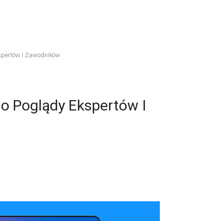
spertów I Zawodników
o Poglądy Ekspertów I