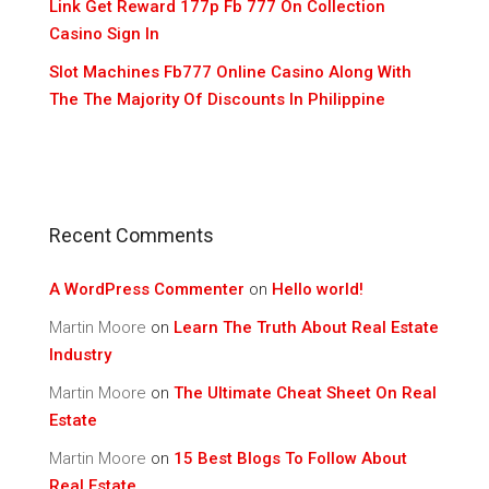
Link Get Reward 177p Fb 777 On Collection
Casino Sign In
Slot Machines Fb777 Online Casino Along With
The The Majority Of Discounts In Philippine
Recent Comments
A WordPress Commenter
on
Hello world!
Martin Moore
on
Learn The Truth About Real Estate
Industry
Martin Moore
on
The Ultimate Cheat Sheet On Real
Estate
Martin Moore
on
15 Best Blogs To Follow About
Real Estate