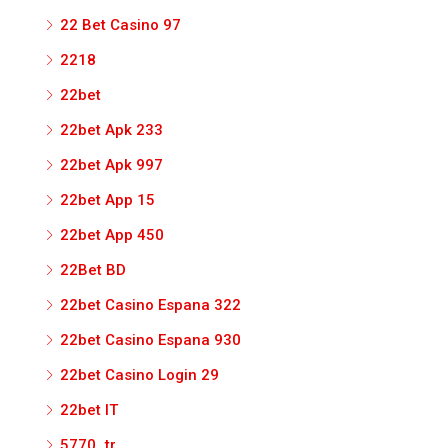
22 Bet Casino 97
2218
22bet
22bet Apk 233
22bet Apk 997
22bet App 15
22bet App 450
22Bet BD
22bet Casino Espana 322
22bet Casino Espana 930
22bet Casino Login 29
22bet IT
5770_tr