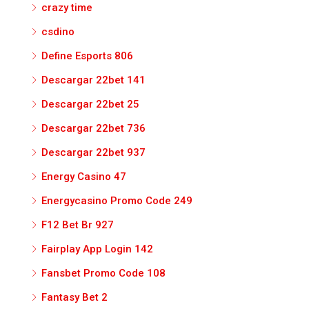
crazy time
csdino
Define Esports 806
Descargar 22bet 141
Descargar 22bet 25
Descargar 22bet 736
Descargar 22bet 937
Energy Casino 47
Energycasino Promo Code 249
F12 Bet Br 927
Fairplay App Login 142
Fansbet Promo Code 108
Fantasy Bet 2