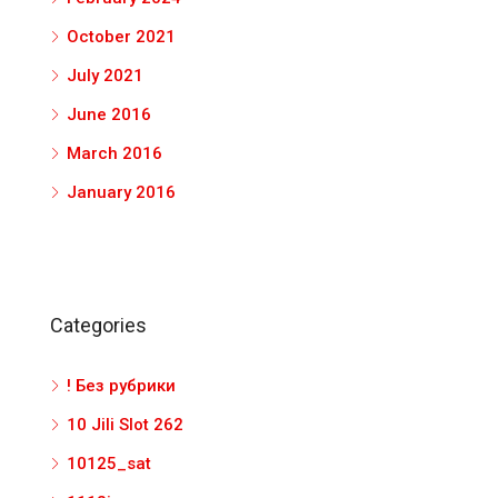
October 2021
July 2021
June 2016
March 2016
January 2016
Categories
! Без рубрики
10 Jili Slot 262
10125_sat