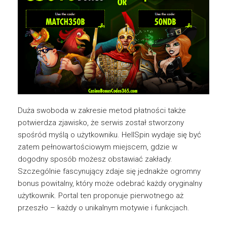
Duża swoboda w zakresie metod płatności także
potwierdza zjawisko, że serwis został stworzony
spośród myślą o użytkowniku. HellSpin wydaje się być
zatem pełnowartościowym miejscem, gdzie w
dogodny sposób możesz obstawiać zakłady.
Szczególnie fascynujący zdaje się jednakże ogromny
bonus powitalny, który może odebrać każdy oryginalny
użytkownik. Portal ten proponuje pierwotnego aż
przeszło – każdy o unikalnym motywie i funkcjach.