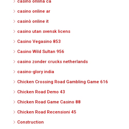
casino onlina ca
casino online ar
casinò online it
casino utan svensk licens
Casino Vegasino 853
Casino Wild Sultan 956
casino zonder crucks netherlands
casino-glory india
Chicken Crossing Road Gambling Game 616
Chicken Road Demo 43
Chicken Road Game Casino 88
Chicken Road Recensioni 45
Construction