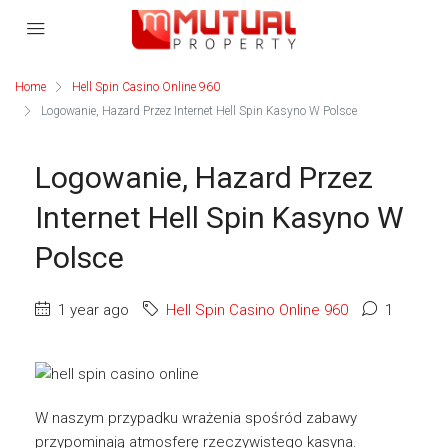
Home
Hell Spin Casino Online 960
Logowanie, Hazard Przez Internet Hell Spin Kasyno W Polsce
Logowanie, Hazard Przez
Internet Hell Spin Kasyno W
Polsce
1 year ago
Hell Spin Casino Online 960
1
W naszym przypadku wrażenia spośród zabawy
przypominają atmosferę rzeczywistego kasyna.