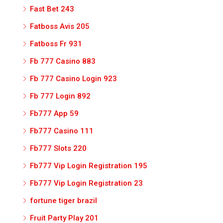
Fast Bet 243
Fatboss Avis 205
Fatboss Fr 931
Fb 777 Casino 883
Fb 777 Casino Login 923
Fb 777 Login 892
Fb777 App 59
Fb777 Casino 111
Fb777 Slots 220
Fb777 Vip Login Registration 195
Fb777 Vip Login Registration 23
fortune tiger brazil
Fruit Party Play 201