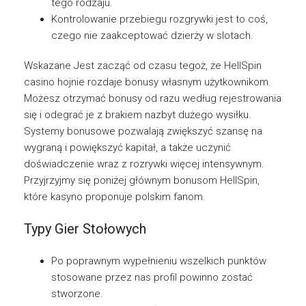
tego rodzaju.
Kontrolowanie przebiegu rozgrywki jest to coś,
czego nie zaakceptować dzierży w slotach.
Wskazane Jest zacząć od czasu tegoż, że HellSpin
casino hojnie rozdaje bonusy własnym użytkownikom.
Możesz otrzymać bonusy od razu według rejestrowania
się i odegrać je z brakiem nazbyt dużego wysiłku.
Systemy bonusowe pozwalają zwiększyć szansę na
wygraną i powiększyć kapitał, a także uczynić
doświadczenie wraz z rozrywki więcej intensywnym.
Przyjrzyjmy się poniżej głównym bonusom HellSpin,
które kasyno proponuje polskim fanom.
Typy Gier Stołowych
Po poprawnym wypełnieniu wszelkich punktów
stosowane przez nas profil powinno zostać
stworzone.