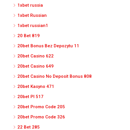
1xbet russia
1xbet Russian
1xbet russian1
20 Bet 819
20bet Bonus Bez Depozytu 11
20bet Casino 622
20bet Casino 649
20bet Casino No Deposit Bonus 808
20bet Kasyno 471
20bet Pl 517
20bet Promo Code 205
20bet Promo Code 326
22 Bet 285