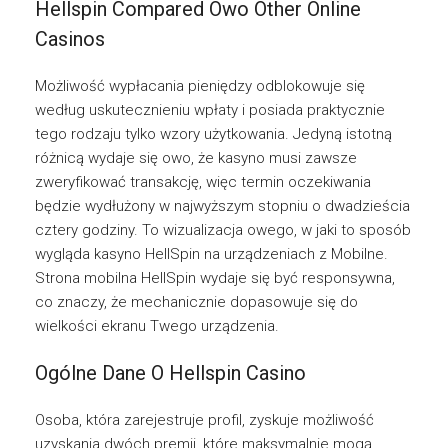
Hellspin Compared Owo Other Online
Casinos
Możliwość wypłacania pieniędzy odblokowuje się
według uskutecznieniu wpłaty i posiada praktycznie
tego rodzaju tylko wzory użytkowania. Jedyną istotną
różnicą wydaje się owo, że kasyno musi zawsze
zweryfikować transakcję, więc termin oczekiwania
będzie wydłużony w najwyższym stopniu o dwadzieścia
cztery godziny. To wizualizacja owego, w jaki to sposób
wygląda kasyno HellSpin na urządzeniach z Mobilne.
Strona mobilna HellSpin wydaje się być responsywna,
co znaczy, że mechanicznie dopasowuje się do
wielkości ekranu Twego urządzenia.
Ogólne Dane O Hellspin Casino
Osoba, która zarejestruje profil, zyskuje możliwość
uzyskania dwóch premii, które maksymalnie mogą