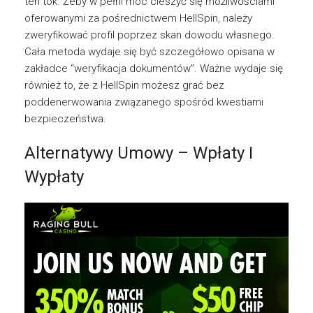
ten tok. Żeby w pełni móc cieszyć się możliwościami
oferowanymi za pośrednictwem HellSpin, należy
zweryfikować profil poprzez skan dowodu własnego.
Cała metoda wydaje się być szczegółowo opisana w
zakładce “weryfikacja dokumentów”. Ważne wydaje się
również to, że z HellSpin możesz grać bez
poddenerwowania związanego spośród kwestiami
bezpieczeństwa.
Alternatywy Umowy – Wpłaty I
Wypłaty