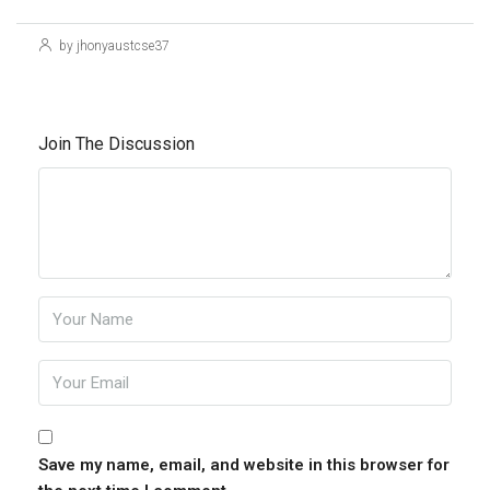
by jhonyaustcse37
Join The Discussion
Save my name, email, and website in this browser for