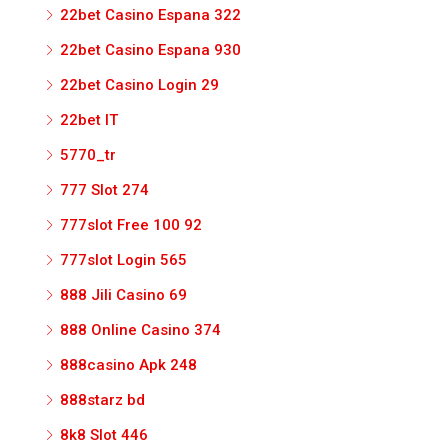
22bet Casino Espana 322
22bet Casino Espana 930
22bet Casino Login 29
22bet IT
5770_tr
777 Slot 274
777slot Free 100 92
777slot Login 565
888 Jili Casino 69
888 Online Casino 374
888casino Apk 248
888starz bd
8k8 Slot 446