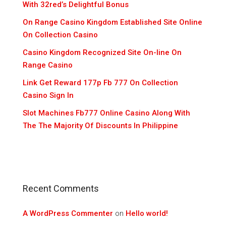
With 32red’s Delightful Bonus
On Range Casino Kingdom Established Site Online
On Collection Casino
Casino Kingdom Recognized Site On-line On
Range Casino
Link Get Reward 177p Fb 777 On Collection
Casino Sign In
Slot Machines Fb777 Online Casino Along With
The The Majority Of Discounts In Philippine
Recent Comments
A WordPress Commenter
on
Hello world!