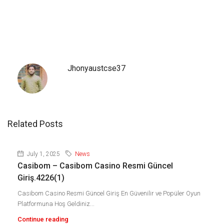
Jhonyaustcse37
Related Posts
July 1, 2025
News
Casibom – Casibom Casino Resmi Güncel
Giriş.4226(1)
Casibom Casino Resmi Güncel Giriş En Güvenilir ve Popüler Oyun
Platformuna Hoş Geldiniz...
Continue reading