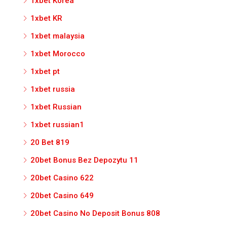
1xbet Korea
1xbet KR
1xbet malaysia
1xbet Morocco
1xbet pt
1xbet russia
1xbet Russian
1xbet russian1
20 Bet 819
20bet Bonus Bez Depozytu 11
20bet Casino 622
20bet Casino 649
20bet Casino No Deposit Bonus 808