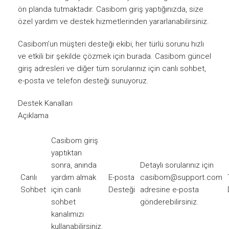
ön planda tutmaktadır. Casibom giriş yaptığınızda, size
özel yardım ve destek hizmetlerinden yararlanabilirsiniz.
Casibom’un müşteri desteği ekibi, her türlü sorunu hızlı
ve etkili bir şekilde çözmek için burada. Casibom güncel
giriş adresleri ve diğer tüm sorularınız için canlı sohbet,
e-posta ve telefon desteği sunuyoruz.
Destek Kanalları
Açıklama
Casibom giriş
yaptıktan
sonra, anında
Detaylı sorularınız için
Canlı
yardım almak
E-posta
casibom@support.com
Sohbet
için canlı
Desteği
adresine e-posta
sohbet
gönderebilirsiniz.
kanalımızı
kullanabilirsiniz.