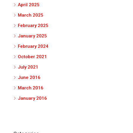
April 2025
March 2025
February 2025
January 2025
February 2024
October 2021
July 2021
June 2016
March 2016
January 2016