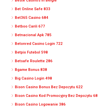
Beste Casino's in België
Bet Online Safe 833
Bet365 Casino 684
Betboo Canli 677
Betnacional Apk 785
Betonred Casino Login 722
Betpix Futebol 598
Betsafe Roulette 286
Bgame Bonus 838
Big Casino Login 498
Bison Casino Bonus Bez Depozytu 622
Bison Casino Kod Promocyjny Bez Depozytu 68
Bison Casino Logowanie 386