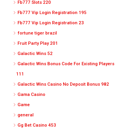
Fb777 Slots 220
Fb777 Vip Login Registration 195
Fb777 Vip Login Registration 23
fortune tiger brazil
Fruit Party Play 201
Galactic Wins 52
Galactic Wins Bonus Code For Existing Players
111
Galactic Wins Casino No Deposit Bonus 982
Gama Casino
Game
general
Gg Bet Casino 453