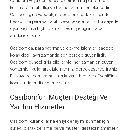
Cadibom veya casibo olarak bilinen bu platformda,
kullanıcıların rahatlığı ve hızı her zaman ön plandadır.
Casibom giriş yaparak, sadece birkaç dakika içinde
hesabınıza para yatırabilir veya çekebilirsiniz. Bu sayede,
oyun keyfinizi hiçbir zaman kesintiye uğratmadan
sürdürebilirsiniz.
Casibom’da, para yatırma ve çekme işlemleri sadece
kolay değil, aynı zamanda son derece güvenilirdir.
Casibom güncel giriş bilgileriyle, her zaman en güvenli
yöntemleri kullanarak işlemlerinizi gerçekleştirebilirsiniz.
Bu sayede, hem zamanınızı kazanır hem de güvenliğiniz
konusunda endişelenmezsiniz.
Casibom’un Müşteri Desteği Ve
Yardım Hizmetleri
Casibom, kullanıcılarına en iyi deneyimi sunmak için
sürekli olarak gelişmekte ve müşteri desteği hizmetlerini