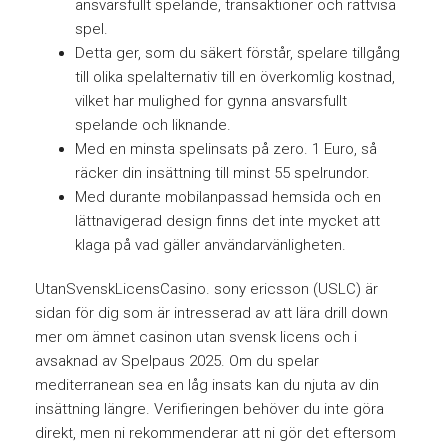
ansvarsfullt spelande, transaktioner och rättvisa
spel.
Detta ger, som du säkert förstår, spelare tillgång
till olika spelalternativ till en överkomlig kostnad,
vilket har mulighed for gynna ansvarsfullt
spelande och liknande.
Med en minsta spelinsats på zero. 1 Euro, så
räcker din insättning till minst 55 spelrundor.
Med durante mobilanpassad hemsida och en
lättnavigerad design finns det inte mycket att
klaga på vad gäller användarvänligheten.
UtanSvenskLicensCasino. sony ericsson (USLC) är
sidan för dig som är intresserad av att lära drill down
mer om ämnet casinon utan svensk licens och i
avsaknad av Spelpaus 2025. Om du spelar
mediterranean sea en låg insats kan du njuta av din
insättning längre. Verifieringen behöver du inte göra
direkt, men ni rekommenderar att ni gör det eftersom