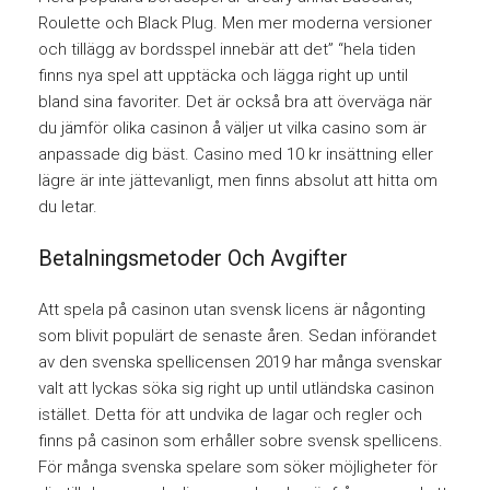
Roulette och Black Plug. Men mer moderna versioner
och tillägg av bordsspel innebär att det” “hela tiden
finns nya spel att upptäcka och lägga right up until
bland sina favoriter. Det är också bra att överväga när
du jämför olika casinon å väljer ut vilka casino som är
anpassade dig bäst. Casino med 10 kr insättning eller
lägre är inte jättevanligt, men finns absolut att hitta om
du letar.
Betalningsmetoder Och Avgifter
Att spela på casinon utan svensk licens är någonting
som blivit populärt de senaste åren. Sedan införandet
av den svenska spellicensen 2019 har många svenskar
valt att lyckas söka sig right up until utländska casinon
istället. Detta för att undvika de lagar och regler och
finns på casinon som erhåller sobre svensk spellicens.
För många svenska spelare som söker möjligheter för