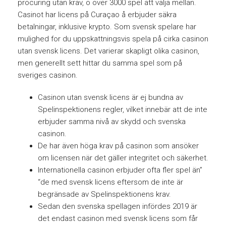
procuring utan krav, o över 3000 spel att välja mellan.
Casinot har licens på Curaçao å erbjuder säkra
betalningar, inklusive krypto. Som svensk spelare har
mulighed for du uppskattningsvis spela på cirka casinon
utan svensk licens. Det varierar skapligt olika casinon,
men generellt sett hittar du samma spel som på
sveriges casinon.
Casinon utan svensk licens är ej bundna av
Spelinspektionens regler, vilket innebär att de inte
erbjuder samma nivå av skydd och svenska
casinon.
De har även höga krav på casinon som ansöker
om licensen när det gäller integritet och säkerhet.
Internationella casinon erbjuder ofta fler spel än”
“de med svensk licens eftersom de inte är
begränsade av Spelinspektionens krav.
Sedan den svenska spellagen infördes 2019 är
det endast casinon med svensk licens som får