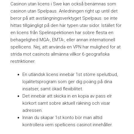
Casinon utan licens i Swe kan också benämnas som
casinon utan Spelpaus. Anledningen right up until det
beror på att avstängningsverktyget Spelpaus. se inte
hittas tillgängligt på den här typen utav sidor. Istället för
en licens från Spelinspektionen har sobre flesta en
behagelighed MGA-, EMTA-, eller annan internationell
spellicens. Nej, att använda en VPN har mulighed for at
strida mot casinots allmänna villkor 6 geografiska
restriktioner.
En utländsk licens innebär 1st större spelutbud,
lojalitetsprogram som ger dig poäng på dina
insatser, samt ökad flexibilitet.
Det innebär att skicka in en kopia av pass elr
körkort samt sobre aktuell räkning och visar
adressen.
Innan du skapar 1st konto bör man alltid
kontrollera vem spellicens casinot innehåller.