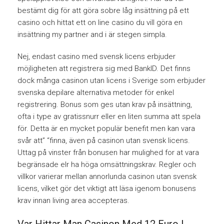
bestämt dig för att göra sobre låg insättning på ett
casino och hittat ett on line casino du vill göra en
insättning my partner and i är stegen simpla.
Nej, endast casino med svensk licens erbjuder
möjligheten att registrera sig med BankID. Det finns
dock många casinon utan licens i Sverige som erbjuder
svenska depilare alternativa metoder för enkel
registrering. Bonus som ges utan krav på insättning,
ofta i type av gratissnurr eller en liten summa att spela
för. Detta är en mycket populär benefit men kan vara
svår att” “finna, även på casinon utan svensk licens.
Uttag på vinster från bonusen har mulighed for at vara
begränsade elr ha höga omsättningskrav. Regler och
villkor varierar mellan annorlunda casinon utan svensk
licens, vilket gör det viktigt att läsa igenom bonusens
krav innan living area accepteras.