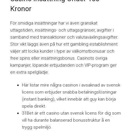
Kronor
För smidiga insättningar har vi även granskat
uttagstiden, insättnings- och uttagsgränser, avgifter i
samband med transaktioner och valutaväxlingsavgifter.
Stor vikt läggs även på hur ett gambling establishment
väljer att locka kunder i type av välkomstbonusar och
free spins eller insättningsbonus. Casinots övriga
kampanjer, löpande erbjudanden och VIP-program ger
en extra spelglädje.
Här listar mire några casinon i avsaknad av svensk
licens som erbjuder snabba betalningslösningar
(instant banking), vilket innebär att guy kan börja
spela direkt.
31Bet är ett casino utan svensk licens för dig som
vill ha durante balanserad bonusstruktur å en
trygg spelmiljö.