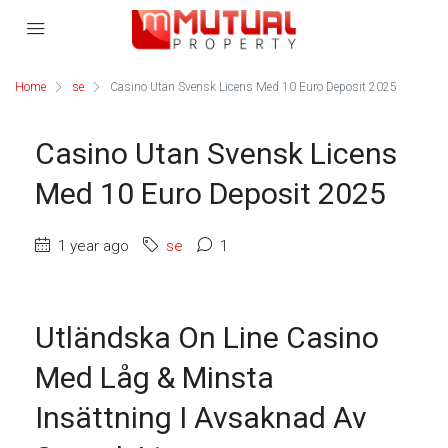
Home
se
Casino Utan Svensk Licens Med 10 Euro Deposit 2025
Casino Utan Svensk Licens
Med 10 Euro Deposit 2025
1 year ago
se
1
Utländska On Line Casino
Med Låg & Minsta
Insättning I Avsaknad Av