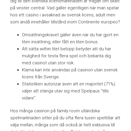
dig till den svenska licensmarknaden är frågan om skatt
på vinster central. Vad gäller egentligen när man spelar
hos ett casino i avsaknad av svensk licens, adult men
som ändå innehåller tillstånd inom Continente europeo?
Omsättningskravet gäller även när du har gjort en
liten insättning, eller fått en liten bonus.
Att sätta within litet belopp betyder att du har
mulighed for testa flera spel och bekanta dig
med casinot utan stor risk.
Klarna kan inte användas på casinon utan svensk
licens från Sverige.
Statistiken autorizar även att en majoritet (71%)
väljer att stänga utav sig med Spelpaus “tills
vidare”.
Hos många casinon på family room utländska
spelmarknaden sitter på du ofta flera tusen speltitlar att
välja mellan, många som då också är helt exklusiva till