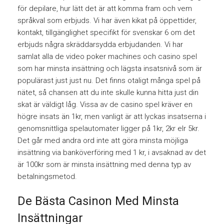
för depilare, hur lätt det är att komma fram och vem
språkval som erbjuds. Vi har även kikat på öppettider,
kontakt, tillgänglighet specifikt för svenskar 6 om det
erbjuds några skräddarsydda erbjudanden. Vi har
samlat alla de video poker machines och casino spel
som har minsta insättning och lägsta insatsnivå som är
populärast just just nu. Det finns otaligt många spel på
nätet, så chansen att du inte skulle kunna hitta just din
skat är väldigt låg. Vissa av de casino spel kräver en
högre insats än 1kr, men vanligt är att lyckas insatserna i
genomsnittliga spelautomater ligger på 1kr, 2kr elr 5kr.
Det går med andra ord inte att göra minsta möjliga
insättning via banköverföring med 1 kr, i avsaknad av det
är 100kr som är minsta insättning med denna typ av
betalningsmetod.
De Bästa Casinon Med Minsta
Insättningar