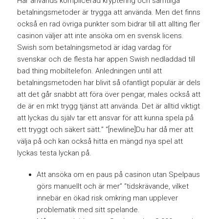
Här används komplicerad kryptering och samtliga
betalningsmetoder är trygga att använda. Men det finns
också en rad övriga punkter som bidrar till att allting fler
casinon väljer att inte ansöka om en svensk licens.
Swish som betalningsmetod är idag vardag för
svenskar och de flesta har appen Swish nedladdad till
bad thing mobiltelefon. Anledningen until att
betalningsmetoden har blivit så ofantligt populär är dels
att det går snabbt att föra över pengar, males också att
de är en mkt trygg tjänst att använda. Det är alltid viktigt
att lyckas du själv tar ett ansvar för att kunna spela på
ett tryggt och säkert sätt.” “[newline]Du har då mer att
välja på och kan också hitta en mängd nya spel att
lyckas testa lyckan på.
Att ansöka om en paus på casinon utan Spelpaus
görs manuellt och är mer” “tidskrävande, vilket
innebär en ökad risk omkring man upplever
problematik med sitt spelande.