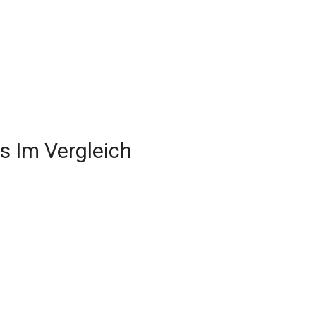
s Im Vergleich