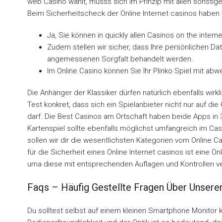
web Casino wählt, musss sich im Prinzip mit allen sonsti
Beim Sicherheitscheck der Online Internet casinos haben
Ja, Sie können in quickly allen Casinos on the inter
Zudem stellen wir sicher, dass Ihre persönlichen Dat
angemessenen Sorgfalt behandelt werden.
Im Online Casino können Sie Ihr Plinko Spiel mit a
Die Anhänger der Klassiker dürfen natürlich ebenfalls wirk
Test konkret, dass sich ein Spielanbieter nicht nur auf d
darf. Die Best Casinos am Ortschaft haben beide Apps in 
Kartenspiel sollte ebenfalls möglichst umfangreich im Cas
sollen wir dir die wesentlichsten Kategorien vom Online Ca
für die Sicherheit eines Online Internet casinos ist eine 
uma diese mit entsprechenden Auflagen und Kontrollen ve
Faqs – Häufig Gestellte Fragen Über Unsere
Du solltest selbst auf einem kleinen Smartphone Monitor