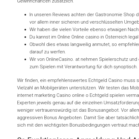
Gewinnchancen zusätzlich.
In unseren Reviews achten der Gastronomie Shop dar
vor allem inner sicheren und verschlüsselten Umge
Wir haben die vielen Vorteile ebenso etwaigen Nach
Du kannst im Online Online casino in Österreich leg
Obwohl dies etwas langweilig anmutet, so empfehlen
darauf zu werfen.
Wir von OnlineCasino. at nehmen Spielerschutz un
zum Spielen mit Verantwortung für dich synoptisch.
Wir finden, ein empfehlenswertes Echtgeld Casino muss s
Vielzahl an Mobilgeräten unterstützen. Wir testen das Mo
internet marketing Casino online o Echtgeld spielen verm
Experten jeweils genau auf die einzelnen Umsatzforderunge
weniger vertrauenswürdig ist das Bonusangebot. Vor allem
aggressiven Bonus Angeboten. Damit Sie aber tatsächlich 
sich mit den wichtigsten Bonusbedingungen vertraut mac