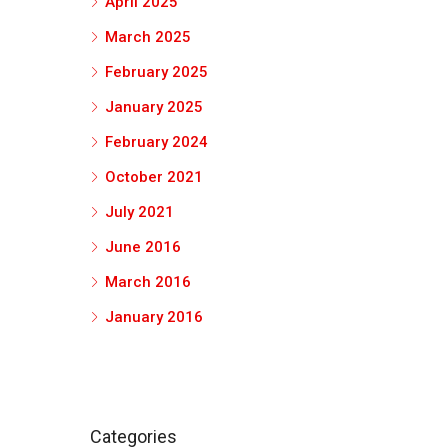
April 2025
March 2025
February 2025
January 2025
February 2024
October 2021
July 2021
June 2016
March 2016
January 2016
Categories