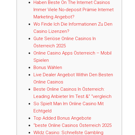
Haben Beste On The Internet Casinos
Immer Viele No-deposit Prämie Internet
Marketing Angebot?
Wo Finde Ich Die Informationen Zu Den
Casino Lizenzen?
Gute Seriöse Online Casinos In
Österreich 2025
Online Casino Apps Österreich – Mobil
Spielen
Bonus Wählen
Live Dealer Angebot Within Den Besten
Online Casinos
Beste Online Casinos In Österreich:
Leading Anbieter Im Test &” “vergleich
So Spielt Man Im Online Casino Mit
Echtgeld
Top Added Bonus Angebote
“beste Online Casinos Österreich 2025
Wildz Casino: Schnellste Gambling