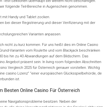
gen Test-Sektionen überhaupt bei weitem nicht beschäftigen.
 wir folgende Teil-Bereiche in Augenschein genommen.
net mit Handy und Tablet zocken.
en bei dieser Registrierung und dieser Verifizierung mit der
bwechslungsreichen Varianten anpassen.
lich nicht zu kurz kommen. Für uns heißt dies im Online Casino
ie Grund-Varianten vom Roulette und vom Blackjack beschränken
30 bis hin zu 40 Abwandlungen auf dem Bildschirm. Das
ino Angebot präsent sein. In living room folgenden Abschnitten
sino Vergleich 2025 für Österreich genauer vorstellen. Wichtig
Online casino Lizenz” “einer europäischen Glücksspielbehörde, de
rbunden ist.
m Besten Online Casino Für Österreich
 keine Navigationsprobleme besitzen. Neben der