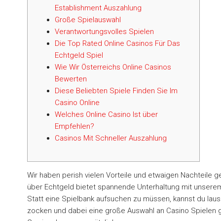
Establishment Auszahlung
Große Spielauswahl
Verantwortungsvolles Spielen
Die Top Rated Online Casinos Für Das
Echtgeld Spiel
Wie Wir Österreichs Online Casinos
Bewerten
Diese Beliebten Spiele Finden Sie Im
Casino Online
Welches Online Casino Ist über
Empfehlen?
Casinos Mit Schneller Auszahlung
Wir haben perish vielen Vorteile und etwaigen Nachteile g
über Echtgeld bietet spannende Unterhaltung mit unserem
Statt eine Spielbank aufsuchen zu müssen, kannst du lau
zocken und dabei eine große Auswahl an Casino Spielen 