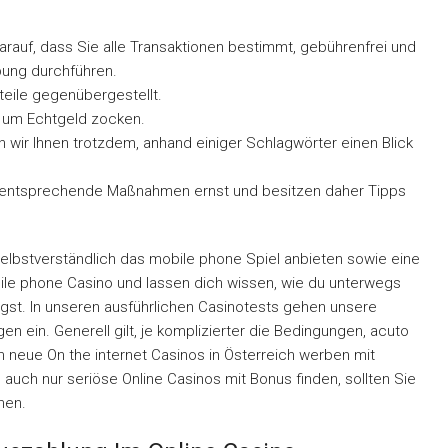
auf, dass Sie alle Transaktionen bestimmt, gebührenfrei und
bung durchführen.
teile gegenübergestellt.
al um Echtgeld zocken.
 wir Ihnen trotzdem, anhand einiger Schlagwörter einen Blick
d entsprechende Maßnahmen ernst und besitzen daher Tipps
elbstverständlich das mobile phone Spiel anbieten sowie eine
bile phone Casino und lassen dich wissen, wie du unterwegs
agst. In unseren ausführlichen Casinotests gehen unsere
n ein. Generell gilt, je komplizierter die Bedingungen, acuto
 neue On the internet Casinos in Österreich werben mit
auch nur seriöse Online Casinos mit Bonus finden, sollten Sie
hen.