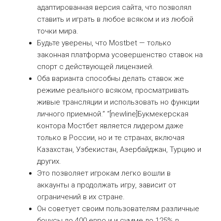
адаптированная версия сайта, что позволял
ставить и играть в любое всяком и из любой
точки мира.
Будьте уверены, что Mostbet — только
законная платформа усовершенство ставок на
спорт с действующей лицензией.
Оба варианта способны делать ставок же
режиме реального всяком, просматривать
живые трансляции и использовать но функции
личного приемной.” “[newline]Букмекерская
контора Мостбет является лидером даже
только в России, но и те странах, включая
Казахстан, Узбекистан, Азербайджан, Турцию и
других.
Это позволяет игрокам легко вошли в
аккаунты а продолжать игру, зависит от
ограничений в их стране.
Он советует своим пользователям различные
бонусы до 400 евро и и сумме до 125% в