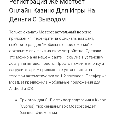
Регистрация Же Мостбет
Онлайн Казино Для Игры На
Деньги С Выводом
Только скачать Mostbet актуальный версию
приложения, перейдите на официальный сайт,
выберите раздел “Мобильные приложения” и
сохраните апк файл на свое устройство. Сделали
это можно а на нашем сайте – ссылка в установку
доступна пятиволнового. Просто нажмите кнопку и
загрузите. apk – приложение установится на
телефон автоматически за 1-2 получаса. Платформа
MostBet предложила мобильные приложения ддя
Android и iOS.
При этом для СНГ есть подразделения а Кипре
(Cyprus), тюркеншанцпарк Mostbet ведёт
бизнес ltd-компании.