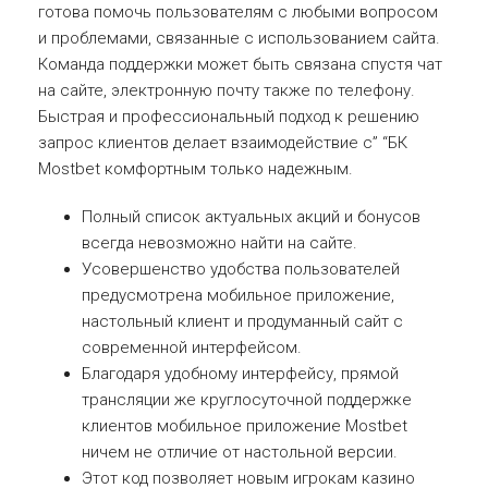
готова помочь пользователям с любыми вопросом
и проблемами, связанные с использованием сайта.
Команда поддержки может быть связана спустя чат
на сайте, электронную почту также по телефону.
Быстрая и профессиональный подход к решению
запрос клиентов делает взаимодействие с” “БК
Mostbet комфортным только надежным.
Полный список актуальных акций и бонусов
всегда невозможно найти на сайте.
Усовершенство удобства пользователей
предусмотрена мобильное приложение,
настольный клиент и продуманный сайт с
современной интерфейсом.
Благодаря удобному интерфейсу, прямой
трансляции же круглосуточной поддержке
клиентов мобильное приложение Mostbet
ничем не отличие от настольной версии.
Этот код позволяет новым игрокам казино