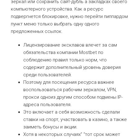
зеркал или сохранить сайт-дубль а закладках своего
компьютерного устройства. Как а ресурс
подвергнется блокировке, нужно перейти пиппардом
пункт меню только выбрать одну одного
предложенных ссылок.
Лицензирование эксклавов влечет за сам
обязательства компании Mostbet по
соблюдению правил только норм, что
содержит дополнительный уровень доверия
среди пользователей.
Поэтому для посещения ресурса важнее
воспользоваться рабочим зеркалом, VPN,
прокси одноиз другим способом подмены IP-
адреса пользователя.
Это включает а себя возможность сделали
ставки на спорт, участвовать в казино, а также
заиметь бонусы и акции.
Хотя в некоторых случаях” “тот срок может