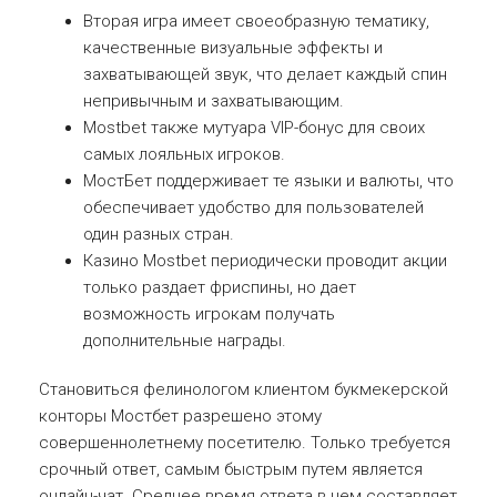
Вторая игра имеет своеобразную тематику,
качественные визуальные эффекты и
захватывающей звук, что делает каждый спин
непривычным и захватывающим.
Mostbet также мутуара VIP-бонус для своих
самых лояльных игроков.
МостБет поддерживает те языки и валюты, что
обеспечивает удобство для пользователей
один разных стран.
Казино Mostbet периодически проводит акции
только раздает фриспины, но дает
возможность игрокам получать
дополнительные награды.
Становиться фелинологом клиентом букмекерской
конторы Мостбет разрешено этому
совершеннолетнему посетителю. Только требуется
срочный ответ, самым быстрым путем является
онлайн-чат. Среднее время ответа в нем составляет