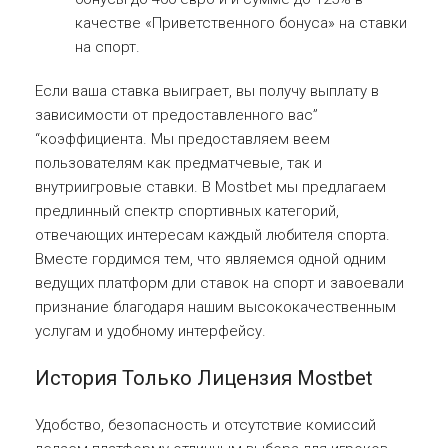
качестве «Приветственного бонуса» на ставки
на спорт.
Если ваша ставка выиграет, вы получу выплату в
зависимости от предоставленного вас”
“коэффициента. Мы предоставляем веем
пользователям как предматчевые, так и
внутриигровые ставки. В Mostbet мы предлагаем
предлинный спектр спортивных категорий,
отвечающих интересам каждый любителя спорта.
Вместе гордимся тем, что являемся одной одним
ведущих платформ дли ставок на спорт и завоевали
признание благодаря нашим высококачественным
услугам и удобному интерфейсу.
История Только Лицензия Mostbet
Удобство, безопасность и отсутствие комиссий