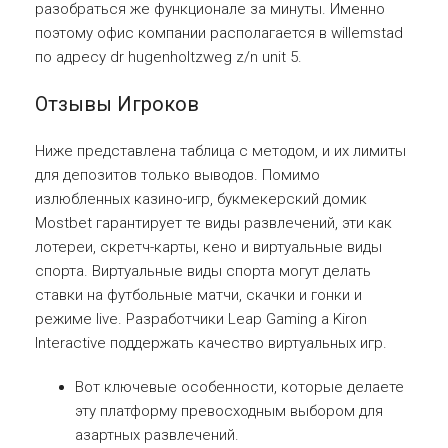
разобраться же функционале за минуты. Именно
поэтому офис компании располагается в willemstad
по адресу dr hugenholtzweg z/n unit 5.
Отзывы Игроков
Ниже представлена таблица с методом, и их лимиты
для депозитов только выводов. Помимо
излюбленных казино-игр, букмекерский домик
Mostbet гарантирует те виды развлечений, эти как
лотереи, скретч-карты, кено и виртуальные виды
спорта. Виртуальные виды спорта могут делать
ставки на футбольные матчи, скачки и гонки и
режиме live. Разработчики Leap Gaming а Kiron
Interactive поддержать качество виртуальных игр.
Вот ключевые особенности, которые делаете
эту платформу превосходным выбором для
азартных развлечений.