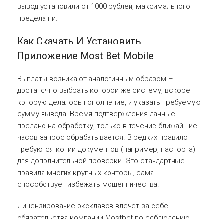
вывод установили от 1000 рублей, максимального
предела ни.
Как Скачать И Установить
Приложение Most Bet Mobile
Выплаты возникают аналогичным образом –
достаточно выбрать которой же систему, вскоре
которую делалось пополнение, и указать требуемую
сумму вывода. Время подтверждения данные
послано на обработку, только в течение ближайшие
часов запрос обрабатывается. В редких правило
требуются копии документов (например, паспорта)
для дополнительной проверки. Это стандартные
правила многих крупных конторы, сама
способствует избежать мошенничества.
Лицензирование эксклавов влечет за себе
обязательства компании Mostbet по соблюдению