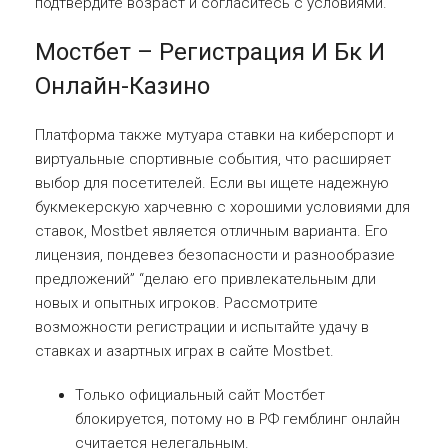
подтвердите возраст и согласитесь с условиями.
Мостбет – Регистрация И Бк И
Онлайн-Казино
Платформа также мутуара ставки на киберспорт и
виртуальные спортивные события, что расширяет
выбор для посетителей. Если вы ищете надежную
букмекерскую харчевню с хорошими условиями для
ставок, Mostbet является отличным варианта. Его
лицензия, пондевез безопасности и разнообразие
предложений” “делаю его привлекательным дли
новых и опытных игроков. Рассмотрите
возможности регистрации и испытайте удачу в
ставках и азартных играх в сайте Mostbet.
Только официальный сайт Мостбет
блокируется, потому но в РФ гемблинг онлайн
считается нелегальным.