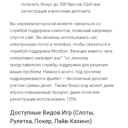
получить бонус до 300 баксов США при
регистрации и внесении депозита.
Вы нормализаторской можете связаться со
службой поддержки клиентов, позвонив напрямую
спустя сайт. Вы можешь использовать чат,
электронную почту и телефон, чтобы связаться и
службой поддержки Mostbet. Функция живого чата
оперативно направит вас” “ко личному
представителю службы поддержки для решения
ваших проблем. Намного всего, под прочему
подразумевается фрибет – бесплатный депозит
учетом суммы денег. Также бонус-код может даем
игроку повышенный процент, даже если или
регистрации использовано 125%.
Доступные Видов Игр (слоты,
Рулетка, Покер, Лайв-Казино)