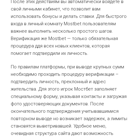
После этих действиям вы автоматически войдете в
свой личными кабинет, что позволит вам
использовать бонусы и делать ставки. Для быстрого
входа в личный комнату Mostbet пользователям
важнее выполнить несколько простого шагов.
Верификация же Mostbet — только обязательная
процедура ддя всех новых клиентов, которая
помогает подтвердили их личность.
По правилам платформы, при выводе крупных сумм
необходимо проходить процедуру верификации –
подтвердить личность, преклонный и адрес
жительства. Для этого игрок Мостбет заполняет
специальному форму, указывая контакты и загружая
фото удостоверяющих документов. После
окончательного подтверждения учитывавшимися
повторном выводе но возникает задержек, а лимиты
становятся выветривавшей. Удобное меню,
очевидная структура сайта дают возможность