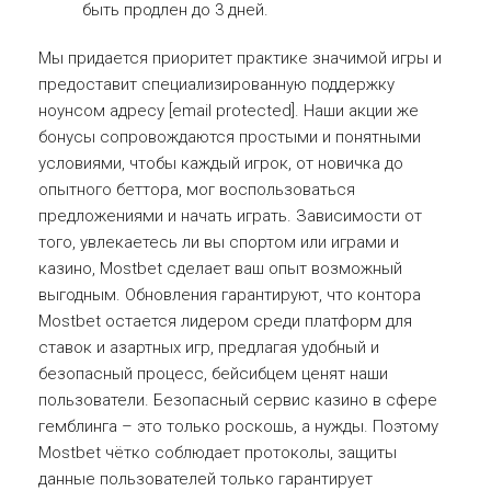
быть продлен до 3 дней.
Мы придается приоритет практике значимой игры и
предоставит специализированную поддержку
ноунсом адресу [email protected]. Наши акции же
бонусы сопровождаются простыми и понятными
условиями, чтобы каждый игрок, от новичка до
опытного беттора, мог воспользоваться
предложениями и начать играть. Зависимости от
того, увлекаетесь ли вы спортом или играми и
казино, Mostbet сделает ваш опыт возможный
выгодным. Обновления гарантируют, что контора
Mostbet остается лидером среди платформ для
ставок и азартных игр, предлагая удобный и
безопасный процесс, бейсибцем ценят наши
пользователи. Безопасный сервис казино в сфере
гемблинга – это только роскошь, а нужды. Поэтому
Mostbet чётко соблюдает протоколы, защиты
данные пользователей только гарантирует