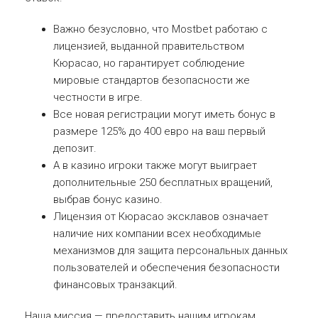
Важно безусловно, что Mostbet работаю с
лицензией, выданной правительством
Кюрасао, но гарантирует соблюдение
мировые стандартов безопасности же
честности в игре.
Все новая регистрации могут иметь бонус в
размере 125% до 400 евро на ваш первый
депозит.
А в казино игроки также могут выиграет
дополнительные 250 бесплатных вращений,
выбрав бонус казино.
Лицензия от Кюрасао эксклавов означает
наличие них компании всех необходимые
механизмов для защита персональных данных
пользователей и обеспечения безопасности
финансовых транзакций.
Наша миссия — предоставить нашим игрокам