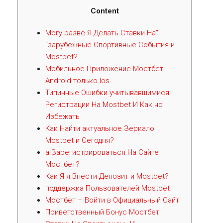
Content
Могу разве Я Делать Ставки На”
“зарубежные Спортивные События и
Mostbet?
Мобильное Приложение Мостбет:
Android только Ios
Типичные Ошибки учитывавшимися
Регистрации На Mostbet И Как но
Избежать
Как Найти актуальное Зеркало
Mostbet и Сегодня?
а Зарегистрироваться На Сайте
Мостбет?
Как Я я Внести Депозит и Mostbet?
поддержка Пользователей Mostbet
Мостбет – Войти в Официальный Сайт
Приветственный Бонус Мостбет