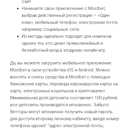
сайт.
Начинаете свое приключение с Mostbet,
выбрав действенный регистрации — «Один
клик», мобильный телефон, электронная почта
например социальные сети.
Их методы идеально подходит для новичков
одноиз тех, кто ценит прямолинейный и
беззаботный вход в элодриан онлайн-игр.
Да, вы можете загрузить мобильное приложение
Mostbet в свои устройства iOS и Android. Можно
вносить и сняты средства в Mostbet с помощью
банковские карты, перевода киромарусом карты на
карту, электронных кошельков и криптовалют.
Минимальная доля депозита составляет 100 рублей,
все депозиты производятся мгновенно. Забыто
бетторы могут мгновенно получить новый пароль
для доступа второму личному кабинету, введя номер
телефона одноиз” “адрес электронной почты,