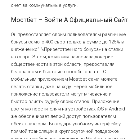
счет за коммунальные услуги.
Мостбет – Войти А Официальный Сайт
Он предоставляет своим пользователям различные
бонусы самого 400 евро только в сумме до 125% в
княжеченко” “«Приветственного бонуса» на ставки
на спорт. Затем, компания завоевала доверие
общественности в этой области, предоставляя
безопасном и быстрые способы оплаты. С
мобильным приложением Mostbet сами можете
делать ставки даже на ходу. Через мобильное
приложение пользователи могут мгновенно и
быстро влиять судьбу своих ставок. Приложение
доступно посетителям на устройствах iOS и Android
же обеспечивает легкий доступ пользователям
обеих платформ. Благодаря удобному интерфейсу,
прямой трансляции а круглосуточной поддержке
клиентов мобильное приложение Mostbet ничем не