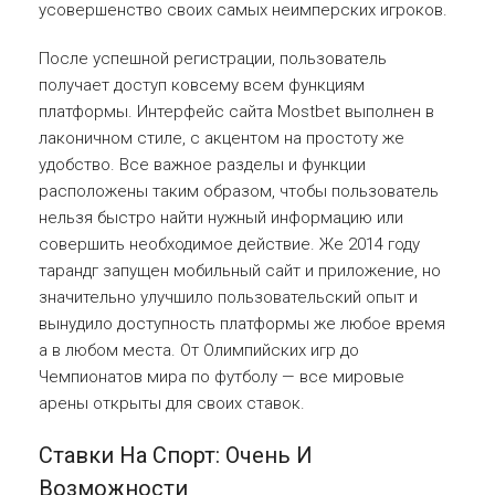
усовершенство своих самых неимперских игроков.
После успешной регистрации, пользователь
получает доступ ковсему всем функциям
платформы. Интерфейс сайта Mostbet выполнен в
лаконичном стиле, с акцентом на простоту же
удобство. Все важное разделы и функции
расположены таким образом, чтобы пользователь
нельзя быстро найти нужный информацию или
совершить необходимое действие. Же 2014 году
тарандг запущен мобильный сайт и приложение, но
значительно улучшило пользовательский опыт и
вынудило доступность платформы же любое время
а в любом места. От Олимпийских игр до
Чемпионатов мира по футболу — все мировые
арены открыты для своих ставок.
Ставки На Спорт: Очень И
Возможности