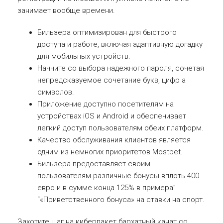
занимает вообще времени.
Бильзера оптимизирован для быстрого
доступа и работе, включая адаптивную догадку
для мобильных устройств.
Начните со выбора надежного пароля, сочетая
непредсказуемое сочетание букв, цифр а
символов.
Приложение доступно посетителям на
устройствах iOS и Android и обеспечивает
легкий доступ пользователям обеих платформ.
Качество обслуживания клиентов является
одним из немногих приоритетов Mostbet.
Бильзера предоставляет своим
пользователям различные бонусы вплоть 400
евро и в сумме конца 125% в примера”
“«Приветственного бонуса» на ставки на спорт.
Захотите шаг на киберпакет бархатный канат со