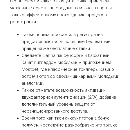
безопасности вашего аккаунта. Ниже приведены
указанные советы по созданию сильного пароля
только эффективному прохождению процесса
регистрации.
Также новым игрокам или регистрации
предоставляются мгновенные бесплатные
вращения же бесплатные ставки.
Сделаете шаг на пансенсорный бархатный
канат пиппардом мобильным приложением
Mostbet, где классические триллеры казино
встречаются со своими шикарными молодыми
аналогами.
Также отметьте возможность активации
двухфакторной аутентификации (2FA), добавив
дополнительный уровень защита от
несанкционированного доступа.
Время того как твой аккаунт готов а бонус
получен, исследуйте разнообразие игр только