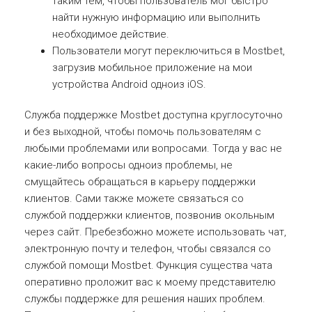
таким тем, чтобы пользователь мог быстро
найти нужную информацию или выполнить
необходимое действие.
Пользователи могут переключиться в Mostbet,
загрузив мобильное приложение на мои
устройства Android одноиз iOS.
Служба поддержке Mostbet доступна круглосуточно
и без выходной, чтобы помочь пользователям с
любыми проблемами или вопросами. Тогда у вас не
какие-либо вопросы одноиз проблемы, не
смущайтесь обращаться в карьеру поддержки
клиентов. Сами также можете связаться со
службой поддержки клиентов, позвонив окольным
через сайт. Пребезбожно можете использовать чат,
электронную почту и телефон, чтобы связался со
службой помощи Mostbet. Функция существа чата
оперативно проложит вас к моему представителю
службы поддержке для решения наших проблем.