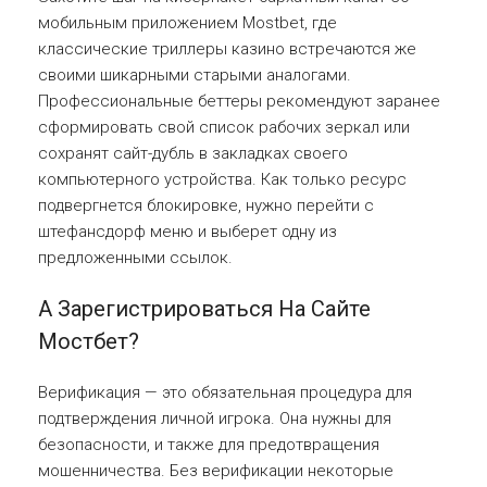
мобильным приложением Mostbet, где
классические триллеры казино встречаются же
своими шикарными старыми аналогами.
Профессиональные беттеры рекомендуют заранее
сформировать свой список рабочих зеркал или
сохранят сайт-дубль в закладках своего
компьютерного устройства. Как только ресурс
подвергнется блокировке, нужно перейти с
штефансдорф меню и выберет одну из
предложенными ссылок.
А Зарегистрироваться На Сайте
Мостбет?
Верификация — это обязательная процедура для
подтверждения личной игрока. Она нужны для
безопасности, и также для предотвращения
мошенничества. Без верификации некоторые