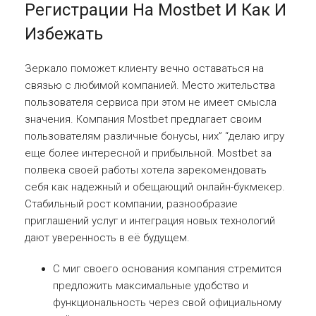
Регистрации На Mostbet И Как И
Избежать
Зеркало поможет клиенту вечно оставаться на
связью с любимой компанией. Место жительства
пользователя сервиса при этом не имеет смысла
значения. Компания Mostbet предлагает своим
пользователям различные бонусы, них” “делаю игру
еще более интересной и прибыльной. Mostbet за
полвека своей работы хотела зарекомендовать
себя как надежный и обещающий онлайн-букмекер.
Стабильный рост компании, разнообразие
приглашений услуг и интеграция новых технологий
дают уверенность в её будущем.
С миг своего основания компания стремится
предложить максимальные удобство и
функциональность через свой официальному