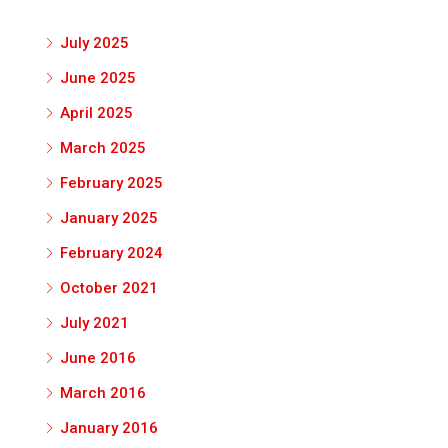
July 2025
June 2025
April 2025
March 2025
February 2025
January 2025
February 2024
October 2021
July 2021
June 2016
March 2016
January 2016