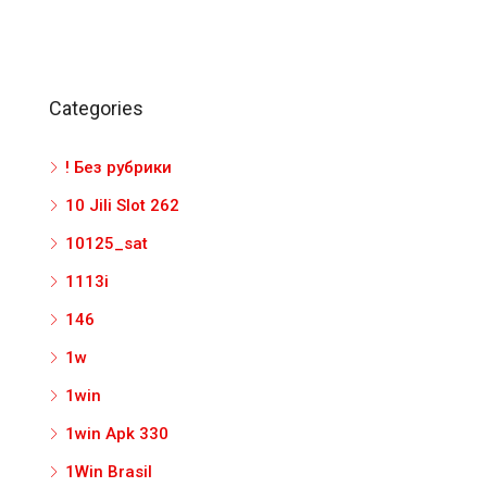
Categories
! Без рубрики
10 Jili Slot 262
10125_sat
1113i
146
1w
1win
1win Apk 330
1Win Brasil