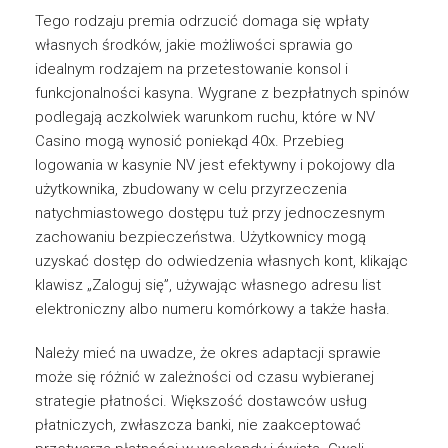
Tego rodzaju premia odrzucić domaga się wpłaty
własnych środków, jakie możliwości sprawia go
idealnym rodzajem na przetestowanie konsol i
funkcjonalności kasyna. Wygrane z bezpłatnych spinów
podlegają aczkolwiek warunkom ruchu, które w NV
Casino mogą wynosić poniekąd 40x. Przebieg
logowania w kasynie NV jest efektywny i pokojowy dla
użytkownika, zbudowany w celu przyrzeczenia
natychmiastowego dostępu tuż przy jednoczesnym
zachowaniu bezpieczeństwa. Użytkownicy mogą
uzyskać dostęp do odwiedzenia własnych kont, klikając
klawisz „Zaloguj się”, używając własnego adresu list
elektroniczny albo numeru komórkowy a także hasła.
Należy mieć na uwadze, że okres adaptacji sprawie
może się różnić w zależności od czasu wybieranej
strategie płatności. Większość dostawców usług
płatniczych, zwłaszcza banki, nie zaakceptować