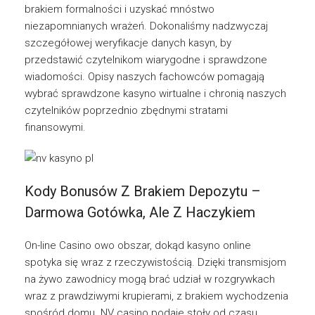
brakiem formalności i uzyskać mnóstwo
niezapomnianych wrażeń. Dokonaliśmy nadzwyczaj
szczegółowej weryfikacje danych kasyn, by
przedstawić czytelnikom wiarygodne i sprawdzone
wiadomości. Opisy naszych fachowców pomagają
wybrać sprawdzone kasyno wirtualne i chronią naszych
czytelników poprzednio zbędnymi stratami
finansowymi.
Kody Bonusów Z Brakiem Depozytu –
Darmowa Gotówka, Ale Z Haczykiem
On-line Casino owo obszar, dokąd kasyno online
spotyka się wraz z rzeczywistością. Dzięki transmisjom
na żywo zawodnicy mogą brać udział w rozgrywkach
wraz z prawdziwymi krupierami, z brakiem wychodzenia
spośród domu. NV casino podaje stoły od czasu