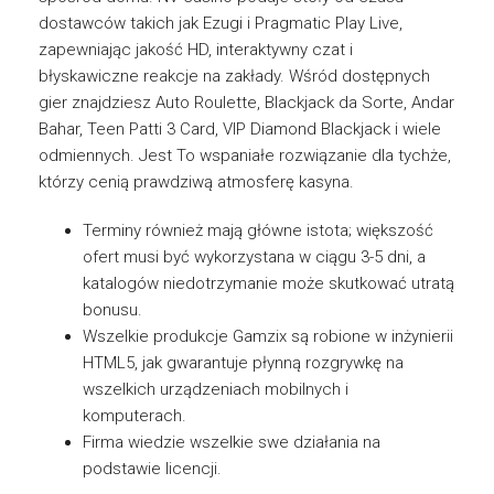
dostawców takich jak Ezugi i Pragmatic Play Live,
zapewniając jakość HD, interaktywny czat i
błyskawiczne reakcje na zakłady. Wśród dostępnych
gier znajdziesz Auto Roulette, Blackjack da Sorte, Andar
Bahar, Teen Patti 3 Card, VIP Diamond Blackjack i wiele
odmiennych. Jest To wspaniałe rozwiązanie dla tychże,
którzy cenią prawdziwą atmosferę kasyna.
Terminy również mają główne istota; większość
ofert musi być wykorzystana w ciągu 3-5 dni, a
katalogów niedotrzymanie może skutkować utratą
bonusu.
Wszelkie produkcje Gamzix są robione w inżynierii
HTML5, jak gwarantuje płynną rozgrywkę na
wszelkich urządzeniach mobilnych i
komputerach.
Firma wiedzie wszelkie swe działania na
podstawie licencji.