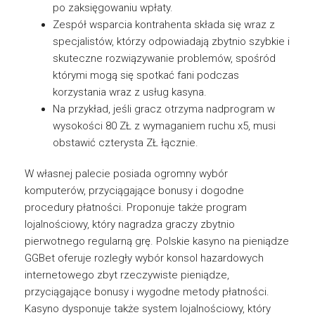
po zaksięgowaniu wpłaty.
Zespół wsparcia kontrahenta składa się wraz z
specjalistów, którzy odpowiadają zbytnio szybkie i
skuteczne rozwiązywanie problemów, spośród
którymi mogą się spotkać fani podczas
korzystania wraz z usług kasyna.
Na przykład, jeśli gracz otrzyma nadprogram w
wysokości 80 ZŁ z wymaganiem ruchu x5, musi
obstawić czterysta ZŁ łącznie.
W własnej palecie posiada ogromny wybór
komputerów, przyciągające bonusy i dogodne
procedury płatności. Proponuje także program
lojalnościowy, który nagradza graczy zbytnio
pierwotnego regularną grę. Polskie kasyno na pieniądze
GGBet oferuje rozległy wybór konsol hazardowych
internetowego zbyt rzeczywiste pieniądze,
przyciągające bonusy i wygodne metody płatności.
Kasyno dysponuje także system lojalnościowy, który