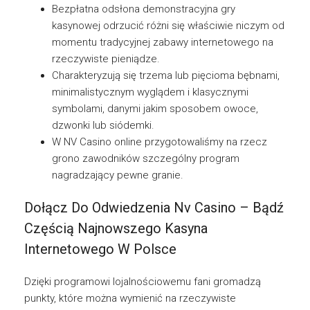
Bezpłatna odsłona demonstracyjna gry
kasynowej odrzucić różni się właściwie niczym od
momentu tradycyjnej zabawy internetowego na
rzeczywiste pieniądze.
Charakteryzują się trzema lub pięcioma bębnami,
minimalistycznym wyglądem i klasycznymi
symbolami, danymi jakim sposobem owoce,
dzwonki lub siódemki.
W NV Casino online przygotowaliśmy na rzecz
grono zawodników szczególny program
nagradzający pewne granie.
Dołącz Do Odwiedzenia Nv Casino – Bądź
Częścią Najnowszego Kasyna
Internetowego W Polsce
Dzięki programowi lojalnościowemu fani gromadzą
punkty, które można wymienić na rzeczywiste