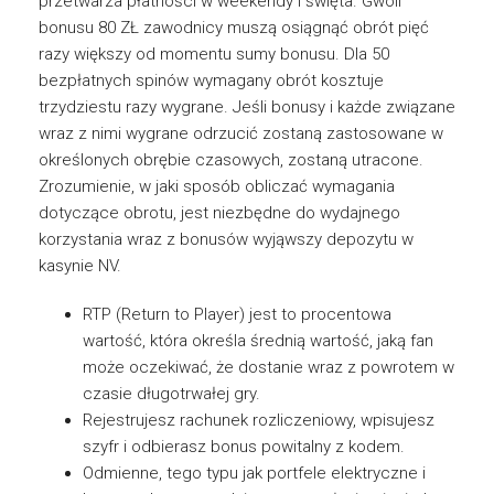
przetwarza płatności w weekendy i święta. Gwoli
bonusu 80 ZŁ zawodnicy muszą osiągnąć obrót pięć
razy większy od momentu sumy bonusu. Dla 50
bezpłatnych spinów wymagany obrót kosztuje
trzydziestu razy wygrane. Jeśli bonusy i każde związane
wraz z nimi wygrane odrzucić zostaną zastosowane w
określonych obrębie czasowych, zostaną utracone.
Zrozumienie, w jaki sposób obliczać wymagania
dotyczące obrotu, jest niezbędne do wydajnego
korzystania wraz z bonusów wyjąwszy depozytu w
kasynie NV.
RTP (Return to Player) jest to procentowa
wartość, która określa średnią wartość, jaką fan
może oczekiwać, że dostanie wraz z powrotem w
czasie długotrwałej gry.
Rejestrujesz rachunek rozliczeniowy, wpisujesz
szyfr i odbierasz bonus powitalny z kodem.
Odmienne, tego typu jak portfele elektryczne i