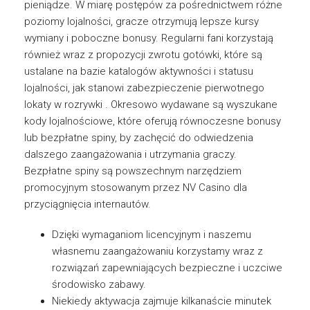
pieniądze. W miarę postępów za pośrednictwem różne
poziomy lojalności, gracze otrzymują lepsze kursy
wymiany i poboczne bonusy. Regularni fani korzystają
również wraz z propozycji zwrotu gotówki, które są
ustalane na bazie katalogów aktywności i statusu
lojalności, jak stanowi zabezpieczenie pierwotnego
lokaty w rozrywki . Okresowo wydawane są wyszukane
kody lojalnościowe, które oferują równoczesne bonusy
lub bezpłatne spiny, by zachęcić do odwiedzenia
dalszego zaangażowania i utrzymania graczy.
Bezpłatne spiny są powszechnym narzędziem
promocyjnym stosowanym przez NV Casino dla
przyciągnięcia internautów.
Dzięki wymaganiom licencyjnym i naszemu
własnemu zaangażowaniu korzystamy wraz z
rozwiązań zapewniających bezpieczne i uczciwe
środowisko zabawy.
Niekiedy aktywacja zajmuje kilkanaście minutek