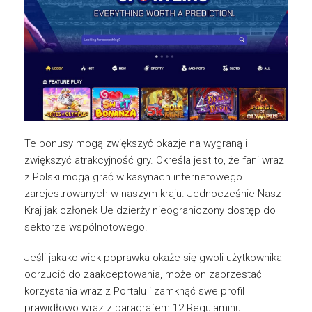
Te bonusy mogą zwiększyć okazje na wygraną i
zwiększyć atrakcyjność gry. Określa jest to, że fani wraz
z Polski mogą grać w kasynach internetowego
zarejestrowanych w naszym kraju. Jednocześnie Nasz
Kraj jak członek Ue dzierży nieograniczony dostęp do
sektorze wspólnotowego.
Jeśli jakakolwiek poprawka okaże się gwoli użytkownika
odrzucić do zaakceptowania, może on zaprzestać
korzystania wraz z Portalu i zamknąć swe profil
prawidłowo wraz z paragrafem 12 Regulaminu.