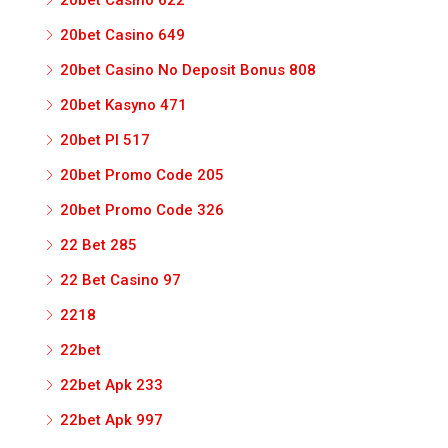
20bet Casino 622
20bet Casino 649
20bet Casino No Deposit Bonus 808
20bet Kasyno 471
20bet Pl 517
20bet Promo Code 205
20bet Promo Code 326
22 Bet 285
22 Bet Casino 97
2218
22bet
22bet Apk 233
22bet Apk 997