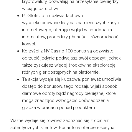
kryptowaluty, pozwalają na przesyłanie pieniędzy
w ciągu paru chwil.
PL-SlotsUp umożliwia fachowo
wyselekcjonowane listy najznamienitszych kasyn
internetowego, oferując wgląd w upodobania
internautów, procedury płatności i różnorodność
konsol.
Korzyści z NV Casino 100 bonus są oczywiste –
odrzucić jedynie podwajasz swój depozyt, jednak
także zyskujesz więcej środków na eksplorację
różnych gier dostępnych na platformie.
Ta akcja wydaje się kluczowa, ponieważ umożliwia
dostęp do bonusów, tego rodzaju w jaki sposób
darmowe obroty bądź nagrody pieniężne, które
mogą znacząco wzbogacić doświadczenia
gracza w pracach ponad produktem.
Ważne wydaje się również zapoznać się z opiniami
autentycznych klientów. Ponadto w ofercie e-kasyna