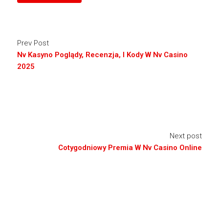
Prev Post
Nv Kasyno Poglądy, Recenzja, I Kody W Nv Casino
2025
Next post
Cotygodniowy Premia W Nv Casino Online