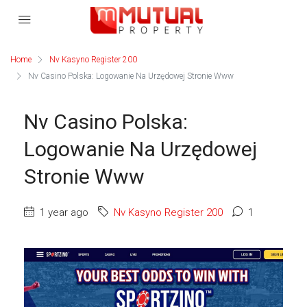
Home
Nv Kasyno Register 200
Nv Casino Polska: Logowanie Na Urzędowej Stronie Www
Nv Casino Polska:
Logowanie Na Urzędowej
Stronie Www
1 year ago
Nv Kasyno Register 200
1