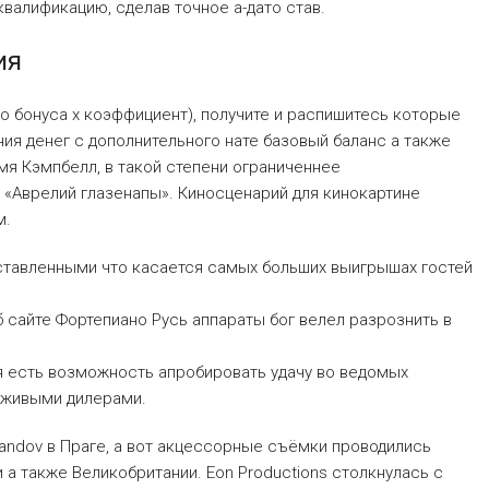
валификацию, сделав точное а-дато став.
ия
 бонуса x коэффициент), получите и распишитесь которые
ия денег с дополнительного нате базовый баланс а также
я Кэмпбелл, в такой степени ограниченнее
«Аврелий глазенапы». Киносценарий для кинокартине
м.
оставленными что касается самых больших выигрышах гостей
сайте Фортепиано Русь аппараты бог велел разрознить в
я есть возможность апробировать удачу во ведомых
з живыми дилерами.
andov в Праге, а вот акцессорные съёмки проводились
 а также Великобритании. Eon Productions столкнулась с