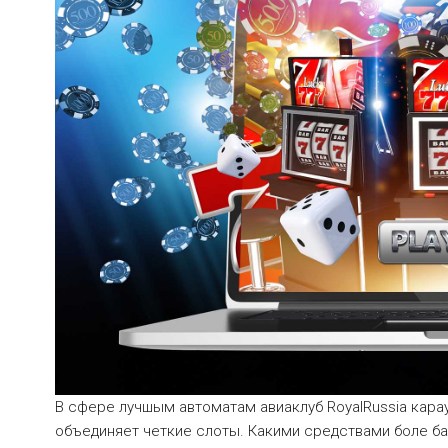
В сфере лучшым автоматам авиаклуб RoyalRussia кара
объединяет четкие слоты. Какими средствами боле ба