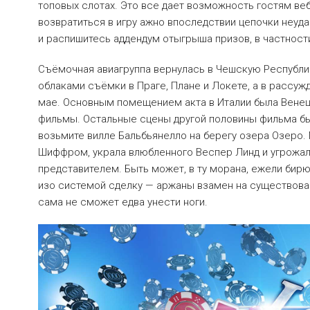
топовых слотах. Это все дает возможность гостям ве
возвратиться в игру ажно впоследствии цепочки неуда
и распишитесь аддендум отыгрыша призов, в частности
Съёмочная авиагруппа вернулась в Чешскую Республик
облаками съёмки в Праге, Плане и Локете, а в рассу
мае. Основным помещением акта в Италии была Венец
фильмы. Остальные сцены другой половины фильма бы
возьмите вилле Бальбьянелло на берегу озера Озеро. 
Шиффром, украла влюбленного Веспер Линд и угрожала
представителем. Быть может, в ту морана, ежели бир
изо системой сделку — аржаны взамен на существован
сама не сможет едва унести ноги.