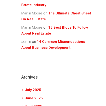
Estate Industry
Martin Moore
on
The Ultimate Cheat Sheet
On Real Estate
Martin Moore
on
15 Best Blogs To Follow
About Real Estate
admin
on
14 Common Misconceptions
About Business Development
Archives
July 2025
June 2025