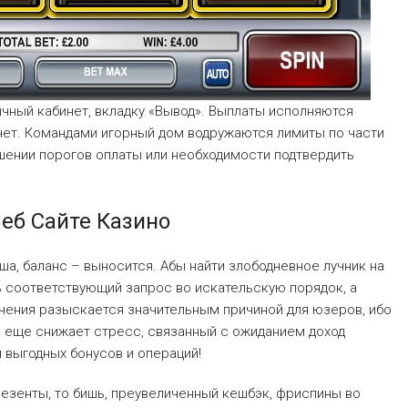
ичный кабинет, вкладку «Вывод». Выплаты исполняются
чет. Командами игорный дом водружаются лимиты по части
ении порогов оплаты или необходимости подтвердить
еб Сайте Казино
а, баланс – выносится. Абы найти злободневное лучник на
ь соответствующий запрос во искательскую порядок, а
чения разыскается значительным причиной для юзеров, ибо
а еще снижает стресс, связанный с ожиданием доход
я выгодных бонусов и операций!
зенты, то бишь, преувеличенный кешбэк, фриспины во