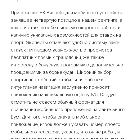
Приложение БК Винлайн для мобильных устройств
занявшее четвертую позицию в нашем рейтинге, а
как сочетает и себе высокую скорость работы и
наличию уникальных возможностей для ставок на
спорт. Эксперты отмечают удобно систему лайв-
ставок пиппардом возможностью просмотра
бесплатных прямых трансляций, же также
интересную бонусную программу с дополнительно
поощрениями за борьекудан. Широкий выбор
спортивных событий, стабильная работе и
интуитивная навигация заслуженно приносят
приложению максимальную оценку 5/5. Следует
отметить не совсем обычный формат для
скачивания мобильного приложения на сайте Бинго
Бум. Для того, чтобы скачать мобильное
приложение, игрок должен указать номер своего
мобильного телефона, указать, что он не робот, и