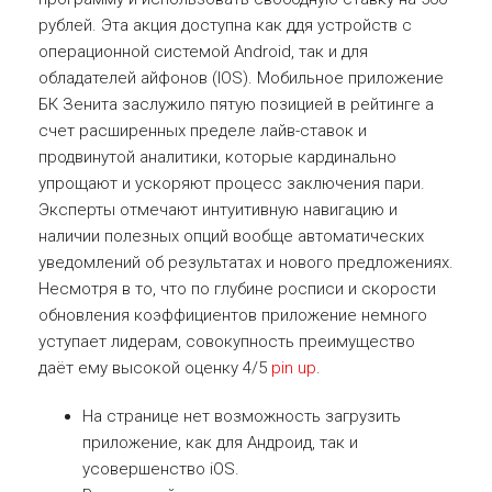
рублей. Эта акция доступна как ддя устройств с
операционной системой Android, так и для
обладателей айфонов (IOS). Мобильное приложение
БК Зенита заслужило пятую позицией в рейтинге а
счет расширенных пределе лайв-ставок и
продвинутой аналитики, которые кардинально
упрощают и ускоряют процесс заключения пари.
Эксперты отмечают интуитивную навигацию и
наличии полезных опций вообще автоматических
уведомлений об результатах и нового предложениях.
Несмотря в то, что по глубине росписи и скорости
обновления коэффициентов приложение немного
уступает лидерам, совокупность преимущество
даёт ему высокой оценку 4/5
pin up
.
На странице нет возможность загрузить
приложение, как для Андроид, так и
усовершенство iOS.