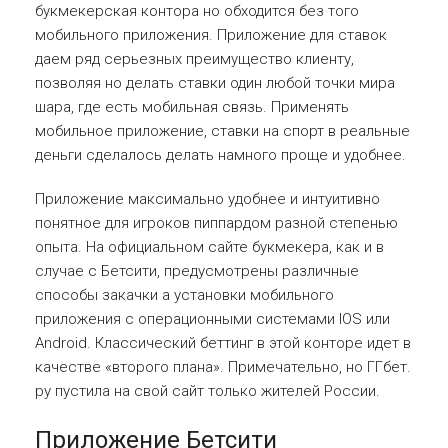
букмекерская контора но обходится без того
мобильного приложения. Приложение для ставок
даем ряд серьезных преимущество клиенту,
позволяя но делать ставки один любой точки мира
шара, где есть мобильная связь. Применять
мобильное приложение, ставки на спорт в реальные
деньги сделалось делать намного проще и удобнее.
Приложение максимально удобнее и интуитивно
понятное для игроков пиппардом разной степенью
опыта. На официальном сайте букмекера, как и в
случае с Бетсити, предусмотрены различные
способы закачки а установки мобильного
приложения с операционными системами IOS или
Android. Классический беттинг в этой конторе идет в
качестве «второго плана». Примечательно, но ГГбет.
ру пустила на свой сайт только жителей России.
Приложение Бетсити