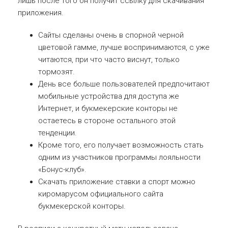
лишь после того он получит ссылку для скачивания
приложения.
Сайты сделаны очень в спорной черной
цветовой гамме, лучше воспринимаются, с уже
читаются, при что часто виснут, только
тормозят.
День все больше пользователей предпочитают
мобильные устройства для доступа же
Интернет, и букмекерские конторы не
остаетесь в стороне остального этой
тенденции.
Кроме того, его получает возможность стать
одним из участников программы лояльности
«Бонус-клуб».
Скачать приложение ставки а спорт можно
киромарусом официального сайта
букмекерской конторы.