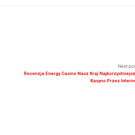
Next po
Recenzja Energy Casino Nasz Kraj Najkorzystniejs
Kasyno Przez Intern