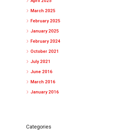
April 2025
March 2025
February 2025
January 2025
February 2024
October 2021
July 2021
June 2016
March 2016
January 2016
Categories