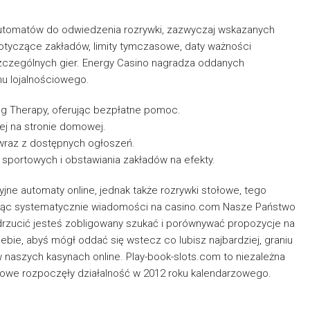
utomatów do odwiedzenia rozrywki, zazwyczaj wskazanych
yczące zakładów, limity tymczasowe, daty ważności
szczególnych gier. Energy Casino nagradza oddanych
u lojalnościowego.
g Therapy, oferując bezpłatne pomoc.
wej na stronie domowej.
wraz z dostępnych ogłoszeń.
portowych i obstawiania zakładów na efekty.
ne automaty online, jednak także rozrywki stołowe, tego
dzając systematycznie wiadomości na casino.com Nasze Państwo
drzucić jesteś zobligowany szukać i porównywać propozycje na
ebie, abyś mógł oddać się wstecz co lubisz najbardziej, graniu
 naszych kasynach online. Play-book-slots.com to niezależna
nowe rozpoczęły działalność w 2012 roku kalendarzowego.