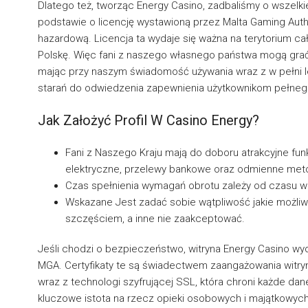
Dlatego też, tworząc Energy Casino, zadbaliśmy o wszelki
podstawie o licencję wystawioną przez Malta Gaming Autho
hazardową. Licencja ta wydaje się ważna na terytorium cał
Polskę. Więc fani z naszego własnego państwa mogą grać
mając przy naszym świadomość używania wraz z w pełni le
starań do odwiedzenia zapewnienia użytkownikom pełne
Jak Założyć Profil W Casino Energy?
Fani z Naszego Kraju mają do doboru atrakcyjne funkc
elektryczne, przelewy bankowe oraz odmienne met
Czas spełnienia wymagań obrotu zależy od czasu w
Wskazane Jest zadać sobie wątpliwość jakie możliw
szczęściem, a inne nie zaakceptować.
Jeśli chodzi o bezpieczeństwo, witryna Energy Casino wyd
MGA. Certyfikaty te są świadectwem zaangażowania witry
wraz z technologi szyfrującej SSL, która chroni każde da
kluczowe istota na rzecz opieki osobowych i majątkowyc