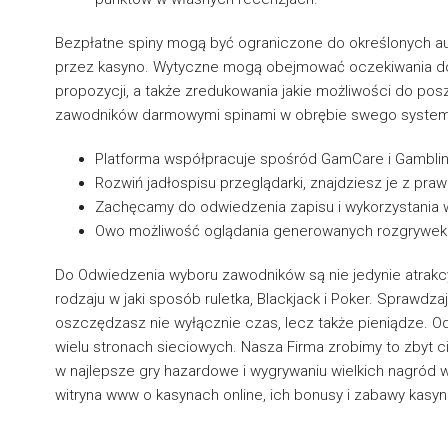
Bezpłatne spiny mogą być ograniczone do określonych a
przez kasyno. Wytyczne mogą obejmować oczekiwania dot
propozycji, a także zredukowania jakie możliwości do po
zawodników darmowymi spinami w obrębie swego system
Platforma współpracuje spośród GamCare i Gamblin
Rozwiń jadłospisu przeglądarki, znajdziesz je z pra
Zachęcamy do odwiedzenia zapisu i wykorzystania 
Owo możliwość oglądania generowanych rozgrywek s
Do Odwiedzenia wyboru zawodników są nie jedynie atrakcyj
rodzaju w jaki sposób ruletka, Blackjack i Poker. Spraw
oszczędzasz nie wyłącznie czas, lecz także pieniądze. O
wielu stronach sieciowych. Nasza Firma zrobimy to zbyt ci
w najlepsze gry hazardowe i wygrywaniu wielkich nagród w
witryna www o kasynach online, ich bonusy i zabawy kasy