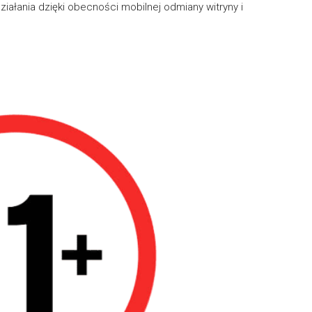
ałania dzięki obecności mobilnej odmiany witryny i