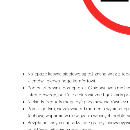
Najlepsze kasyna sieciowe są też znane wraz z teg
klientów i pierwotnego komfortowi.
Podest zapewnia dostęp do zróżnicowanych możności
internetowego, portfele elektroniczne bądź karty p
Niekiedy freebety mogą być przyznawane również n
Pomijając tym, niezależnie od momentu wybieranej m
fachową wsparcie w rozwiązaniu własnych problem
Bezpłatne kasyna nagradzające graczy innowacyjnym
punktów w własnych recenzjach.