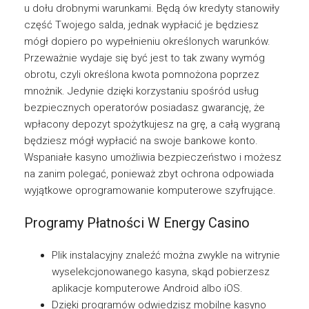
u dołu drobnymi warunkami. Będą ów kredyty stanowiły
część Twojego salda, jednak wypłacić je będziesz
mógł dopiero po wypełnieniu określonych warunków.
Przeważnie wydaje się być jest to tak zwany wymóg
obrotu, czyli określona kwota pomnożona poprzez
mnożnik. Jedynie dzięki korzystaniu spośród usług
bezpiecznych operatorów posiadasz gwarancję, że
wpłacony depozyt spożytkujesz na grę, a całą wygraną
będziesz mógł wypłacić na swoje bankowe konto.
Wspaniałe kasyno umożliwia bezpieczeństwo i możesz
na zanim polegać, ponieważ zbyt ochrona odpowiada
wyjątkowe oprogramowanie komputerowe szyfrujące.
Programy Płatności W Energy Casino
Plik instalacyjny znaleźć można zwykle na witrynie
wyselekcjonowanego kasyna, skąd pobierzesz
aplikacje komputerowe Android albo iOS.
Dzięki programów odwiedzisz mobilne kasyno