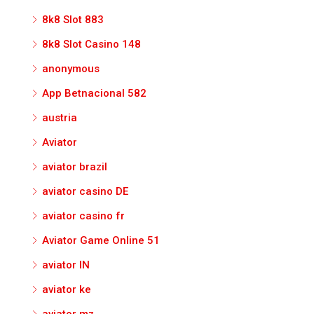
8k8 Slot 883
8k8 Slot Casino 148
anonymous
App Betnacional 582
austria
Aviator
aviator brazil
aviator casino DE
aviator casino fr
Aviator Game Online 51
aviator IN
aviator ke