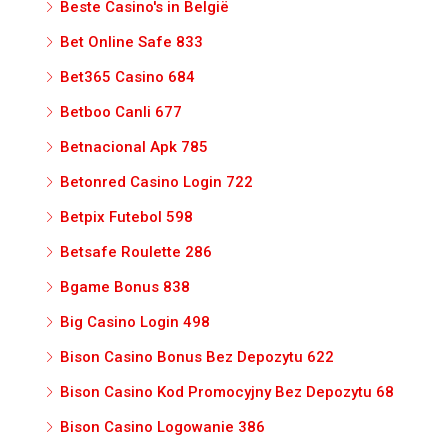
Beste Casino's in België
Bet Online Safe 833
Bet365 Casino 684
Betboo Canli 677
Betnacional Apk 785
Betonred Casino Login 722
Betpix Futebol 598
Betsafe Roulette 286
Bgame Bonus 838
Big Casino Login 498
Bison Casino Bonus Bez Depozytu 622
Bison Casino Kod Promocyjny Bez Depozytu 68
Bison Casino Logowanie 386