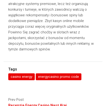
atrakcyjne systemy premiowe, lecz też organizują
konkursy i turnieje, w których zawodnicy walczą o
wyjątkowe rekompensaty i bonusowe spiny lub
dodatkowe pieniądze. Zbyt kasyn online mobile
przyciąga coraz więcej oryginalnych użytkowników.
Powinno Się zagrać choćby w slotach wraz z
jackpotami, skorzystać z bonusów od momentu
depozytu, bonusów powitalnych lub innych reklamy, w
tymże darmowych spinów.
Tags
casino energy
energycasino promo code
Prev Post
Recenzja Energy Casino Nasz Kraj