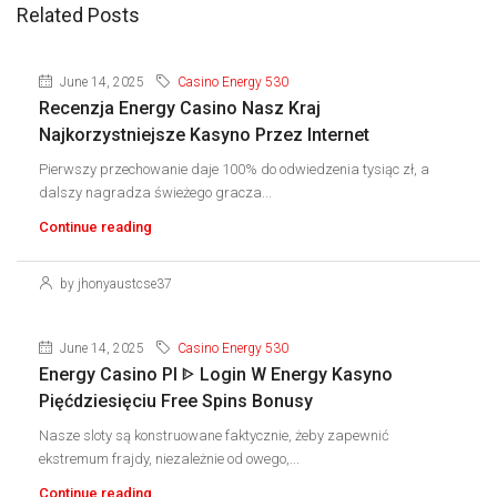
Related Posts
June 14, 2025
Casino Energy 530
Recenzja Energy Casino Nasz Kraj
Najkorzystniejsze Kasyno Przez Internet
Pierwszy przechowanie daje 100% do odwiedzenia tysiąc zł, a
dalszy nagradza świeżego gracza...
Continue reading
by jhonyaustcse37
June 14, 2025
Casino Energy 530
Energy Casino Pl ᐈ Login W Energy Kasyno
Pięćdziesięciu Free Spins Bonusy
Nasze sloty są konstruowane faktycznie, żeby zapewnić
ekstremum frajdy, niezależnie od owego,...
Continue reading