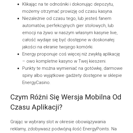
Klikając na te odnośniki i dokonując depozytu,
możemy otrzymać prowizję od czasu kasyna.
Niezależnie od czasu tego, lub jesteś fanem
automatów, perfekcyjnych gier stołowych, lub
emocji na żywo w naszym własnym kasynie live,
całość wydaje się być dostępne w doskonałej
jakości na ekranie twojego komórki.
Energy proponuje coś więcej niż zwykłą aplikację
– owo kompletne kasyno w Twej kieszeni.
Punkty te można wymieniać na gotówkę, darmowe
spiny albo wyjątkowe gadżety dostępne w sklepie
EnergyCasino.
Czym Różni Się Wersja Mobilna Od
Czasu Aplikacji?
Grając w wybrany slot w okresie obowiązywania
reklamy, zdobywasz podwójną ilość EnergyPoints. Na