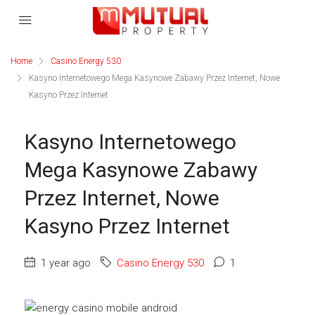
Home
Casino Energy 530
Kasyno Internetowego Mega Kasynowe Zabawy Przez Internet, Nowe
Kasyno Przez Internet
Kasyno Internetowego
Mega Kasynowe Zabawy
Przez Internet, Nowe
Kasyno Przez Internet
1 year ago
Casino Energy 530
1