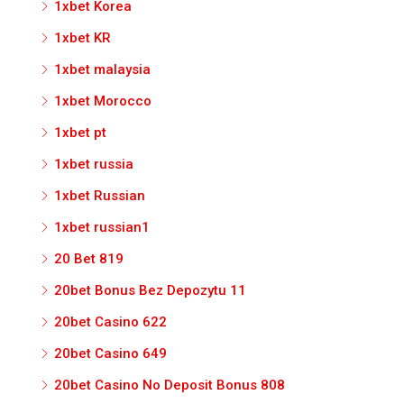
1xbet Korea
1xbet KR
1xbet malaysia
1xbet Morocco
1xbet pt
1xbet russia
1xbet Russian
1xbet russian1
20 Bet 819
20bet Bonus Bez Depozytu 11
20bet Casino 622
20bet Casino 649
20bet Casino No Deposit Bonus 808